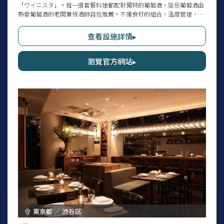
「ワイニスタ」。每一道套餐料理都配對獨特的葡萄酒，這些葡萄酒由
熱愛葡萄酒的老闆兼侍酒師自信推薦。不僅食材的組合，溫度管理，以
及能最大限度享受香氣的器皿等，都能感受到細心的照料。採用電話完
全預約制，並會根據使用場景、喜好、來店次數等確認後安排套餐內
查看設施詳情▸
容。以「從日常到非日常」為理念，盡情享受為每位客人量身打造、令
人難忘的服務。
瀏覽官方網站▸
東京都 ／ 渋谷区