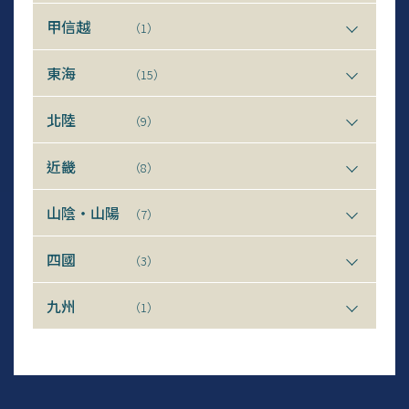
甲信越
（1）
東海
（15）
北陸
（9）
近畿
（8）
山陰・山陽
（7）
四國
（3）
九州
（1）