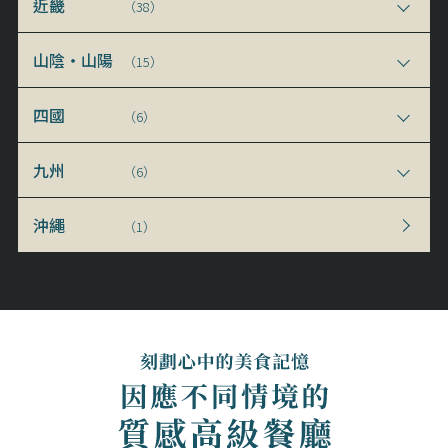
近畿
（38）
山陰・山陽
（15）
四國
（6）
九州
（6）
沖繩
（1）