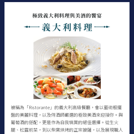
被稱為「Ristorante」的義大利高級餐廳，會以藝術般擺
盤的美麗料理，以及侍酒師嚴選的極致美酒來迎接你。與
葡萄酒的搭配，更是作為自我犒賞的絕佳選擇。從生火
腿、松露前菜，到以柴窯烘烤的正宗披薩，以及展現職人