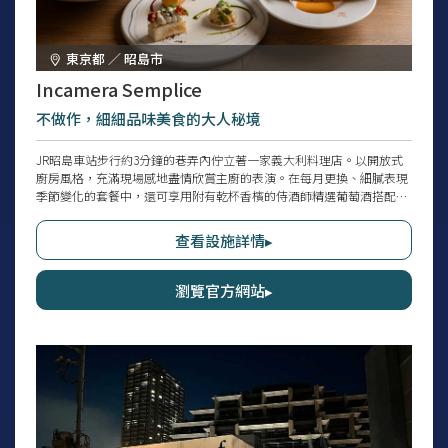
東京都 ／ 昭島市
Incamera Semplice
不做作，細細品味美食的大人秘境
JR昭島車站步行約3分鐘的巷弄內佇立著一家義大利料理店。以開放式
廚房風格，充滿現場感地盡情欣賞主廚的表演。在每月更換、細膩表現
季節變化的套餐中，還可享用附有乾杯香檳的侍酒師精選葡萄酒搭配組
合。如果想充分享受每道菜的絕妙搭配，推薦選擇「FULL SET」。這家
時尚的大人隱藏版餐廳，除了有能近距離觀賞主廚手藝的吧檯個座位
查看設施詳情▸
外，亦設有半獨立包廂式餐桌，非常適合招待重要的人或約會。
瀏覽官方網站▸