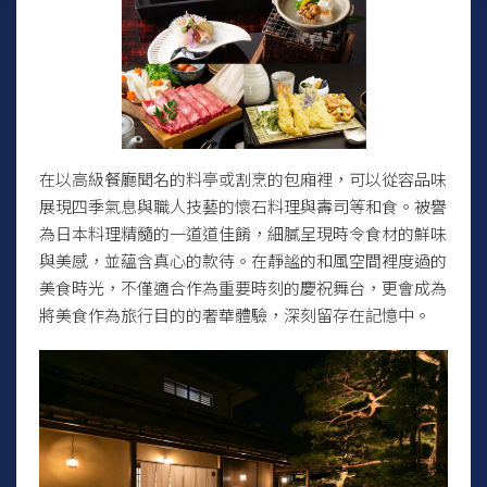
在以高級餐廳聞名的料亭或割烹的包廂裡，可以從容品味
展現四季氣息與職人技藝的懷石料理與壽司等和食。被譽
為日本料理精髓的一道道佳餚，細膩呈現時令食材的鮮味
與美感，並蘊含真心的款待。在靜謐的和風空間裡度過的
美食時光，不僅適合作為重要時刻的慶祝舞台，更會成為
將美食作為旅行目的的奢華體驗，深刻留存在記憶中。