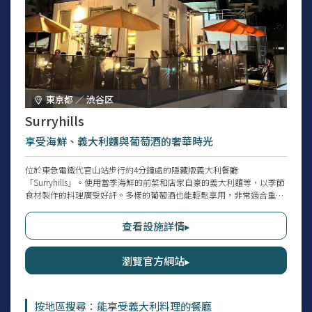
東京都 ／ 渋谷区
Surryhills
享受海鮮、義大利麵與葡萄酒的奢華時光
位於東急電鐵代官山站步行約4分鐘處的隱藏版義大利餐廳
「Surryhills」。使用當季海鮮的前菜和店家自豪的義大利麵等，以季節
食材製作的料理廣受好評。多樣的葡萄酒也能輕鬆享用，非常適合重要
的聚餐或家庭使用。店內環境輕鬆自在，除有吧檯個座位和餐桌個座位
外，還備有可攜帶寵物的露台個座位，令人感到開心。店名源自澳洲雪
查看設施詳情▸
梨時尚區域「Surryhills」。延續前店為咖啡館的歷史，以全新風格溫暖
迎接來訪者。
瀏覽官方網站▸
按地區搜尋：能享受義大利料理的餐廳