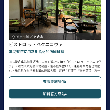
神奈川縣 ／ 鎌倉市
ビストロ ラ・ペクニコヴァ
享受堅持使用當地食材的法國料理
JR北鎌倉車站前往源氏山公園的道路旁有間「ビストロ ラ・ペクニコヴ
ァ」。雖然地點距離車站稍遠，但不僅是當地人，連縣外的常客也會前
來，是家想作為秘密收藏的隱藏名店。這裡主打使用「鎌倉蔬菜」及當
地魚等在地食材，可以品嚐到簡單且溫柔滋味的法國料理，還備有稀有
的斯洛伐克葡萄酒，與餐點完美搭配。料理不依賴高級食材，精心料理
查看設施詳情▸
當季食材，深受各世代喜愛。溫馨的空間氛圍也很適合慶祝紀念日或包
場派對。
瀏覽官方網站▸