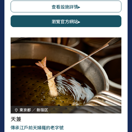
的珍品，不容錯過。也推薦搭配地酒享用的晚餐。平日多用於聚餐和宴
查看設施詳情▸
會，假日則多用於慶事和喪事，新上任時僅22歲的女將以款待與傳統風
味溫暖歡迎來訪客人。
瀏覽官方網站▸
東京都 ／ 新宿区
天兼
傳承江戶前天婦羅的老字號