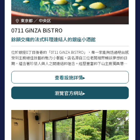
東京都 ／ 中央区
0711 GiNZA BiSTRO
餘韻交織的法式料理連結人的銀座小酒館
位於銀座8丁目後巷的「0711 GiNZA BiSTRO」，是一家能夠透過吧台感
受到主廚絕佳技藝的魅力小餐館。店名源自三位老闆相聚暢談夢想的日
期，蘊含著珍惜人與人之間連結的理念。經歷豐富的下山主廚獨具慧眼
的料理，以及專屬侍酒師精選的自然派葡萄酒搭配，堪稱至高無上。提
供多樣化的單點餐點及應季菜色，每次造訪都能遇見全新的魅力。在彷
查看設施詳情▸
彿說著「歡迎回家」般溫暖的空間中，讓人能盡情享受美好時光。
瀏覽官方網站▸