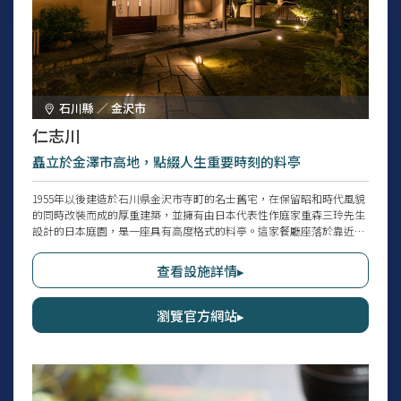
石川縣 ／ 金沢市
仁志川
矗立於金澤市高地，點綴人生重要時刻的料亭
1955年以後建造於石川県金沢市寺町的名士舊宅，在保留昭和時代風貌
的同時改裝而成的厚重建築，並擁有由日本代表性作庭家重森三玲先生
設計的日本庭園，是一座具有高度格式的料亭。這家餐廳座落於靠近犀
川的舊櫻坂上方高地，白天的客房可一望金澤市街，晚上的客房則可眺
望被燈光照亮的夢幻日本庭園，同時享用富含北陸美味的餐點。在名店
查看設施詳情▸
累積經驗、擁有確實技藝的資深料理人所製作的傳統日本料理，以及溫
柔迎接訪客的女將款待，最適合用來慶祝人生重要的節日。
瀏覽官方網站▸