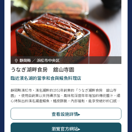
静岡縣 ／ 浜松市中央区
うなぎ湖畔食房 舘山寺園
臨近濱名湖的當季和食與鰻魚料理店
靜岡縣濱松市・濱名湖畔的1951年創業的「うなぎ湖畔食房 舘山寺
園」。使用自創業以來持續添加、風味和深度年年增加的傳統醬汁，細
心烤製出的濱名湖產鰻魚，鰭皮酥脆，內部蓬鬆，能享受絕妙的口感。
店內也提供濱松市・遠州灘名物之一的白魚料理，以及「どうまん
蟹」、冬季限定的「牡蠣蒲丼」「牡蠣炸物御膳」等，使用當季食材的
查看設施詳情▸
季節限定餐點。店內備有大型窗戶，並有可攜帶寵物的露臺座位，能一
邊欣賞濱名湖景色一邊悠閒用餐。
瀏覽官方網站▸