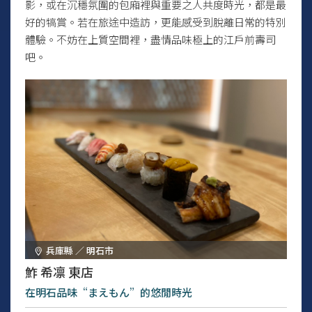
影，或在沉穩氛圍的包廂裡與重要之人共度時光，都是最
好的犒賞。若在旅途中造訪，更能感受到脫離日常的特別
體驗。不妨在上質空間裡，盡情品味極上的江戶前壽司
吧。
兵庫縣 ／ 明石市
鮓 希凛 東店
在明石品味“まえもん”的悠閒時光