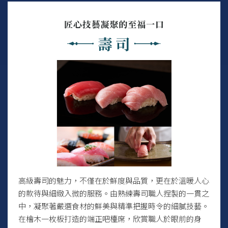
高級壽司的魅力，不僅在於鮮度與品質，更在於溫暖人心
的款待與細緻入微的服務。由熟練壽司職人捏製的一貫之
中，凝聚著嚴選食材的鮮美與精準把握時令的細膩技藝。
在檜木一枚板打造的端正吧檯席，欣賞職人於眼前的身