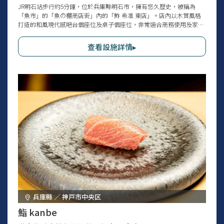
JR明石站步行約5分鐘，位於兵庫縣明石市，擁有悠久歷史，被稱為
「魚市」的「魚の棚商店街」內的「鮓 希凛 東店」。店內以木質風格
打造的和風現代感吧台個座位及桌子個座位，非常適合商務使用及家庭
聚餐等多種場合。使用由大將依靠在當地明石鮮魚店培養的眼光，採購
剛捕獲的明石「まえもん」及當日全國各地最優質的海鮮。除了格外美
查看設施詳情▸
味的壽司外，還能享用新鮮活魚料理。也推薦給想盡情享受明石美食的
觀光客。
兵庫縣 ／ 神戸市中央区
鮨 kanbe