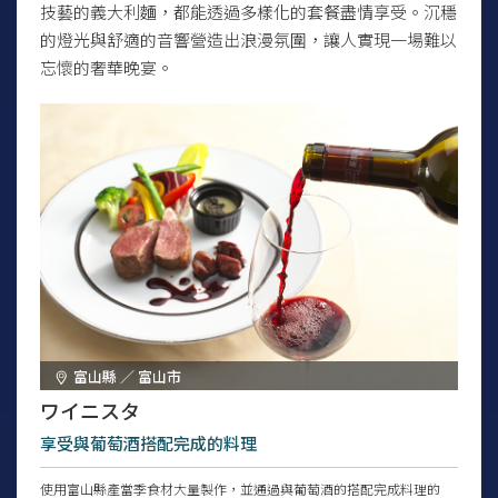
技藝的義大利麵，都能透過多樣化的套餐盡情享受。沉穩
的燈光與舒適的音響營造出浪漫氛圍，讓人實現一場難以
忘懷的奢華晚宴。
富山縣 ／ 富山市
ワイニスタ
享受與葡萄酒搭配完成的料理
使用富山縣產當季食材大量製作，並通過與葡萄酒的搭配完成料理的