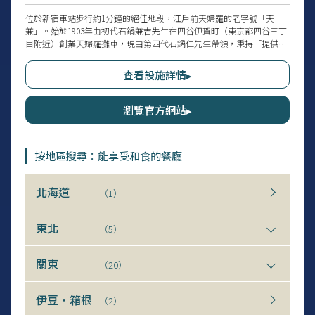
位於新宿車站步行約1分鐘的絕佳地段，江戶前天婦羅的老字號「天
兼」。始於1903年由初代石鍋兼吉先生在四谷伊賀町（東京都四谷三丁
目附近）創業天婦羅攤車，現由第四代石鍋仁先生帶領，秉持「提供真
正的江戶前天婦羅」的理念，讓人享受到自創業以來未曾改變的傳統味
道。店內散發樸實而清雅的日式風情，並呈現代代相傳的傳統重量感。
查看設施詳情▸
能近距離觀看料理人的動作的櫃檯掘炬燵式和室座位限定「和室天婦羅
套餐」，非常適合與重要的人共度特別的日子。
瀏覽官方網站▸
按地區搜尋：能享受和食的餐廳
北海道
（1）
東北
（5）
關東
（20）
伊豆・箱根
（2）