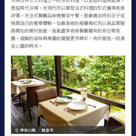
作為世界三大料理之一的法式料理，以宮廷料理為起源，
歷經時代淬煉，在現代亦以摩登法式料理的形式獲得高度
評價。在法式餐廳品味晚餐或午餐，是最適合特別日子或
犒賞自己的奢華體驗。從最高級的格蘭梅松到以高品質服
務聞名的鄉村旅館，皆能盡享高級餐廳獨有的非日常氛
圍。細膩的滋味與美麗的擺盤更添華彩，為你營造一段滿
足心靈的時光。
神奈川縣 ／ 鎌倉市