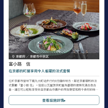
京都府 ／ 京都市中京区
富小路 信
在京都的町屋享用令人雀躍的法式套餐
位於京都市營地下鐵丸太町站步行約6分鐘的地方，鄰近京都御所的法
式餐廳「富小路 信」。這座以瓦屋頂京町屋為基礎的建築充滿古色古
香，讓您可以輕鬆享受來自京都合作農戶的早採野菜和時令食材的味
道。午餐菜單中還有引人注目的招牌菜「鮮魚的派包裹～酥炸樣式
～」。還有適合小學低年級學生點單的牛排套餐，附有小點心和甜點，
查看設施詳情▸
有著迷你套餐的風格。還提供兩間包廂，適合慶生日、紀念日或家庭聚
會使用。