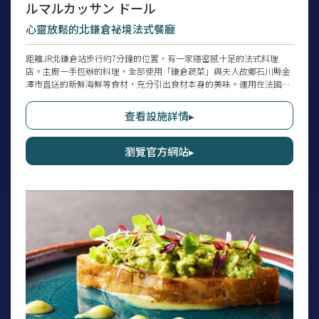
ルマルカッサン ドール
心靈放鬆的北鎌倉祕境法式餐廳
距離JR北鎌倉站步行約7分鐘的位置，有一家隱密感十足的法式料理
店。主廚一手包辦的料理，全部使用「鎌倉蔬菜」與夫人故鄉石川縣金
澤市直送的新鮮海鮮等食材，充分引出食材本身的美味。運用在法國本
土與比利時修業，以及在駐日比利時王國大使館擔任公邸料理長的經驗
與技法，精心烹製，讓客人享受減少奶油和鹽分、對身體溫和的料理。
查看設施詳情▸
由同時也是品酒師的夫人負責挑選葡萄酒。店內設有可通往庭院的開放
式露台，能在開放感十足的空間享用午餐與晚餐。
瀏覽官方網站▸