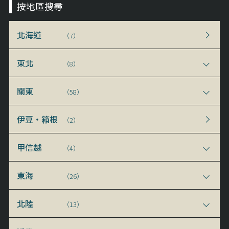
按地區搜尋
北海道
（7）
東北
（8）
關東
（58）
伊豆・箱根
（2）
甲信越
（4）
東海
（26）
北陸
（13）