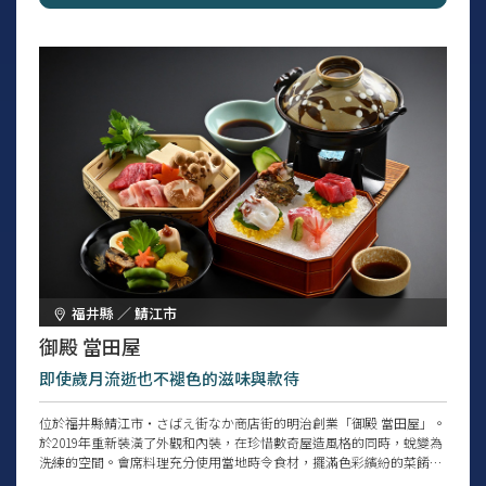
福井縣 ／ 鯖江市
御殿 當田屋
即使歲月流逝也不褪色的滋味與款待
位於福井縣鯖江市・さばえ街なか商店街的明治創業「御殿 當田屋」。
於2019年重新裝潢了外觀和內裝，在珍惜數奇屋造風格的同時，蛻變為
洗練的空間。會席料理充分使用當地時令食材，擺滿色彩繽紛的菜餚。
其中全年皆可享用的鰻魚料理及冬季限定的螃蟹料理，是店家引以為傲