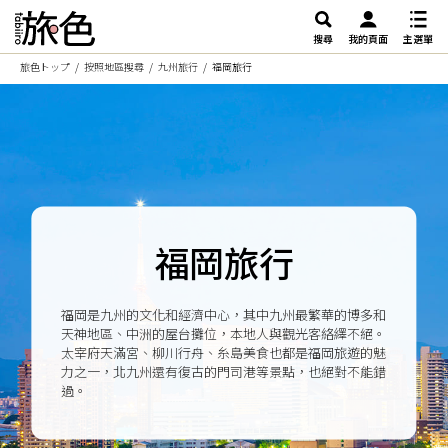
搜尋
我的頁面
主選單
旅色トップ
按照地區搜尋
九州旅行
福岡旅行
福岡旅行
福岡是九州的文化和經濟中心，其中九州最繁華的博多和
天神地區、中洲的屋台攤位，本地人與觀光客絡繹不絕。
太宰府天滿宮、柳川行舟、糸島美食也都是福岡旅遊的魅
力之一，北九州還有復古的門司港等景點，也絕對不能錯
過。