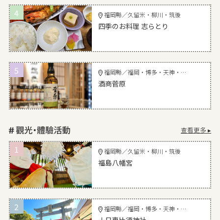
4
福岡縣／久留米・柳川・筑後
四季のお料理 志らとり
5
福岡縣／福岡・博多・天神・宗像・太宰府
酒商菅原
查看更多 ▸
1
福岡縣／久留米・柳川・筑後
福島八幡宮
2
福岡縣／福岡・博多・天神・宗像・太宰府