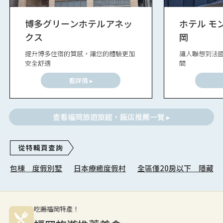
博多グリーンホテルアネッ
ホテル モ
クス
岡
提升博多住宿的質感，讓您的體驗更加
讓人聯想到法
安全舒適
間
看詳情 ▸
查看福岡旅遊旅館・飯店推薦一覽 ▸
包棟 度假別墅
日本療癒度假村
全區僅20房以下 隱藏秘
吃遍福岡特產！