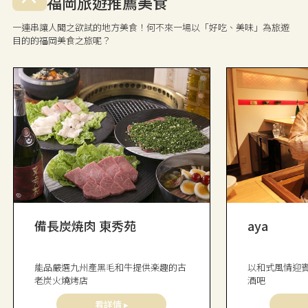
福岡旅遊推薦美食
一連串讓人聞之欲試的地方美食！何不來一場以「好吃、美味」為旅遊
目的的福岡美食之旅呢？
備長炭焼肉 東秀苑
aya
能品嚴選九州產黑毛和牛提供楽趣的古
以和式風情迎
老炭火燒烤店
酒吧
看詳情 ▸