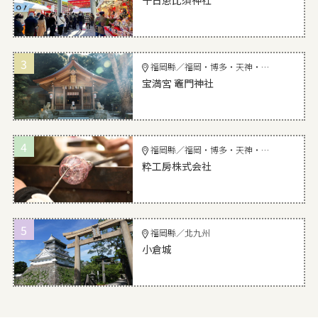
十日恵比須神社
3
福岡縣／福岡・博多・天神・宗像・太宰府
宝満宮 竈門神社
4
福岡縣／福岡・博多・天神・宗像・太宰府
粋工房株式会社
5
福岡縣／北九州
小倉城