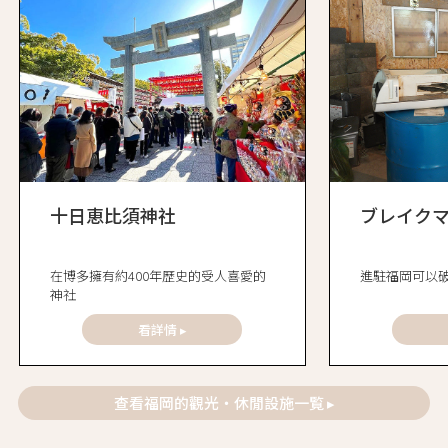
十日恵比須神社
ブレイク
在博多擁有約400年歷史的受人喜愛的
進駐福岡可以
神社
看詳情 ▸
查看福岡的觀光・休閒設施一覧 ▸