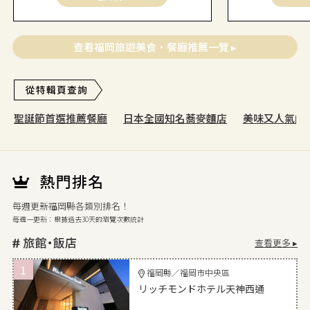
查看福岡旅遊美食・餐廳推薦一覽 ▸
聖誕節首選推薦餐廳
日本全國知名蕎麥麵店
美味又人氣的
每週更新福岡縣各類別排名！
每週一更新：根據過去30天的瀏覽次數統計
查看更多 ▸
1
福岡縣／福岡市中央區
リッチモンドホテル天神西通