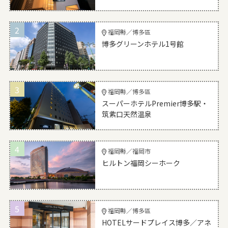
2
福岡縣／博多區
博多グリーンホテル1号館
3
福岡縣／博多區
スーパーホテルPremier博多駅・
筑紫口天然温泉
4
福岡縣／福岡市
ヒルトン福岡シーホーク
5
福岡縣／博多區
HOTELサードプレイス博多／アネ