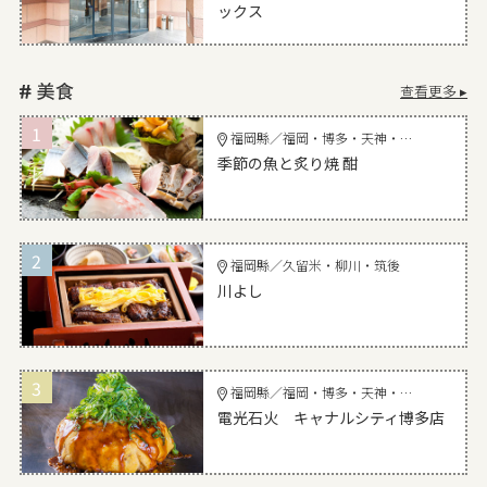
ックス
查看更多 ▸
1
福岡縣／福岡・博多・天神・宗像・太宰府
季節の魚と炙り焼 酣
2
福岡縣／久留米・柳川・筑後
川よし
3
福岡縣／福岡・博多・天神・宗像・太宰府
電光石火 キャナルシティ博多店