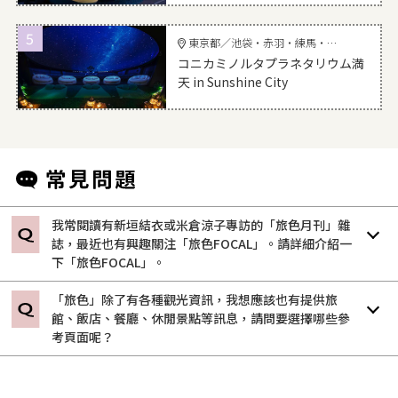
5
東京都／池袋・赤羽・練馬・北千住
コニカミノルタプラネタリウム満
天 in Sunshine City
我常閱讀有新垣結衣或米倉涼子專訪的「旅色月刊」雜
誌，最近也有興趣關注「旅色FOCAL」。請詳細介紹一
下「旅色FOCAL」。
「旅色」除了有各種觀光資訊，我想應該也有提供旅
館、飯店、餐廳、休閒景點等訊息，請問要選擇哪些參
考頁面呢？