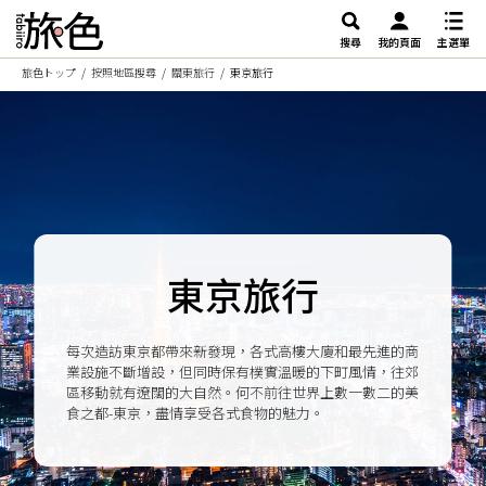
搜尋
我的頁面
主選單
旅色トップ
按照地區搜尋
關東旅行
東京旅行
東京旅行
每次造訪東京都帶來新發現，各式高樓大廈和最先進的商
業設施不斷增設，但同時保有樸實溫暖的下町風情，往郊
區移動就有遼闊的大自然。何不前往世界上數一數二的美
食之都-東京，盡情享受各式食物的魅力。