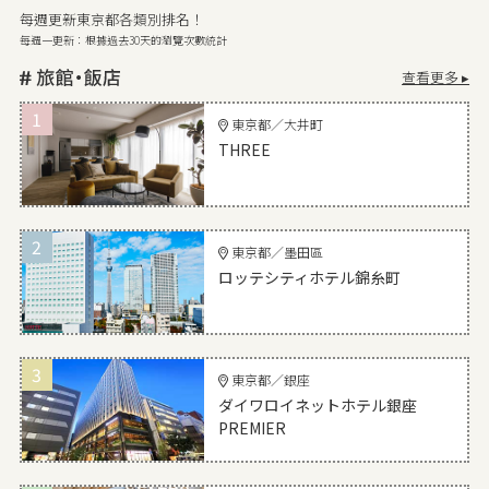
每週更新東京都各類別排名！
每週一更新：根據過去30天的瀏覽次數統計
查看更多 ▸
1
東京都／大井町
THREE
2
東京都／墨田區
ロッテシティホテル錦糸町
3
東京都／銀座
ダイワロイネットホテル銀座
PREMIER