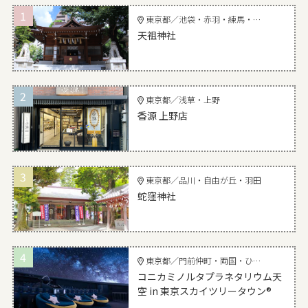
1
東京都／池袋・赤羽・練馬・北千住
天祖神社
2
東京都／浅草・上野
香源 上野店
3
東京都／品川・自由が丘・羽田
蛇窪神社
4
東京都／門前仲町・両国・ひがし東京
コニカミノルタプラネタリウム天
空 in 東京スカイツリータウン®