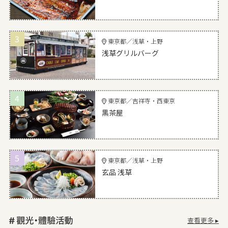
3
東京都／浅草・上野
浅草グリルバーグ
4
東京都／吉祥寺・西東京
黒茶屋
5
東京都／浅草・上野
玄品 浅草
查看更多 ▸