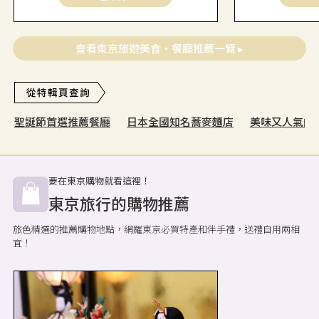
查看東京旅遊美食・餐廳推薦一覽 ▸
聖誕節首選推薦餐廳
日本全國知名蕎麥麵店
美味又人氣的
要在東京購物就看這裡！
東京旅行的購物推薦
旅色精選的推薦購物地點，網羅東京必買特產和伴手禮，送禮自用兩相
宜！