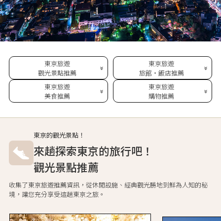
東京旅遊
東京旅遊
觀光景點推薦
旅館・飯店推薦
東京旅遊
東京旅遊
美食推薦
購物推薦
東京的觀光景點！
來趟探索東京的旅行吧！
觀光景點推薦
收集了東京旅遊推薦資訊，從休閒設施、經典觀光勝地到鮮為人知的秘
境，讓您充分享受這趟東京之旅。