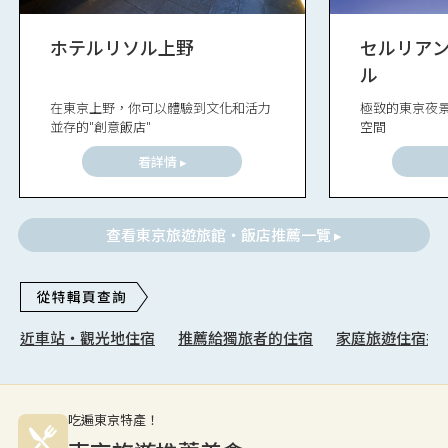
ホテルリソル上野
セルリア
ル
在東京上野，你可以體驗到文化和活力
極致的東京夜
並存的"創意飯店"
空間
看詳情 ▸
查看東京旅遊旅館・飯店推薦一覽 ▸
近車站・觀光地住宿
推薦給獨旅者的住宿
家庭旅遊住宿推
吃遍東京特產！