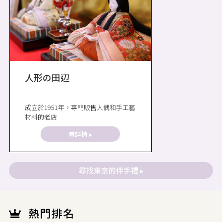
人形の田辺
成立於1951年，專門販售人偶和手工藝
材料的老店
看詳情 ▸
尋找東京的伴手禮 ▸