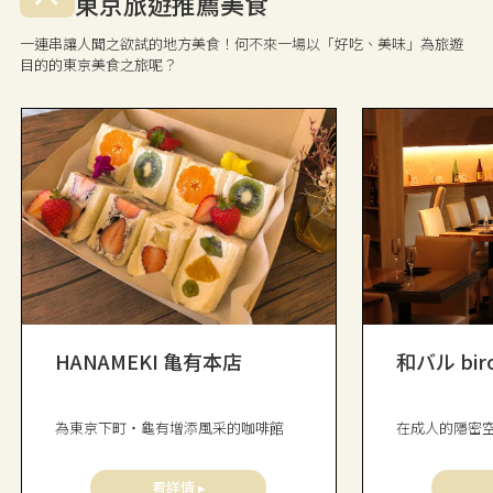
東京旅遊推薦美食
一連串讓人聞之欲試的地方美食！何不來一場以「好吃、美味」為旅遊
目的的東京美食之旅呢？
HANAMEKI 亀有本店
和バル bir
為東京下町・龜有增添風采的咖啡館
在成人的隱密
看詳情 ▸