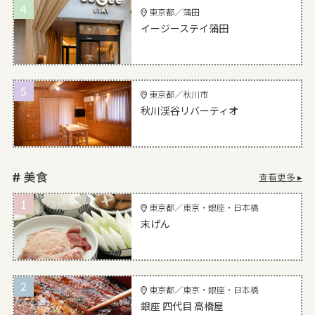
4
東京都／蒲田
イージーステイ蒲田
5
東京都／秋川市
秋川渓谷リバーティオ
查看更多 ▸
1
東京都／東京・銀座・日本橋
末げん
2
東京都／東京・銀座・日本橋
銀座 四代目 高橋屋