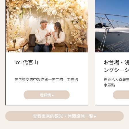
icci 代官山
お台場・
ングシー
在包場空間中製作獨一無二的手工戒指
搭乘私人遊輪
京景點
看詳情 ▸
查看東京的觀光・休閒設施一覧 ▸