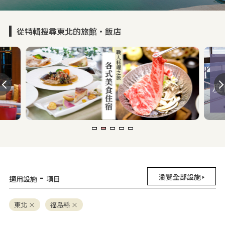
從特輯搜尋東北的旅館・飯店
-
瀏覽全部設施
適用設施
項目
東北
福島縣