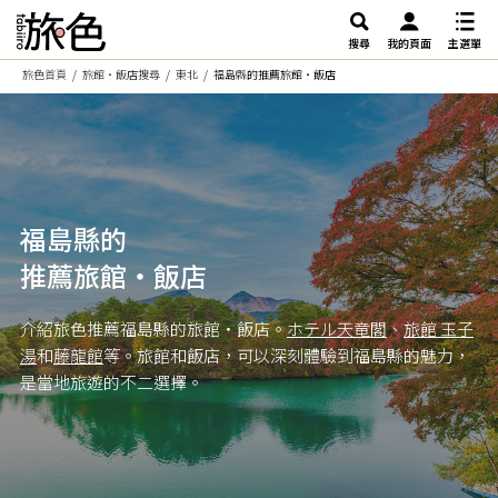
搜尋
我的頁面
主選單
旅色首頁
旅館・飯店搜尋
東北
福島縣的推薦旅館・飯店
福島縣的
推薦旅館・飯店
介紹旅色推薦福島縣的旅館・飯店。
ホテル天竜閣
、
旅館 玉子
湯
和
藤龍館
等。旅館和飯店，可以深刻體驗到福島縣的魅力，
是當地旅遊的不二選擇。