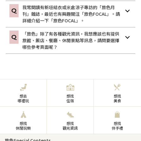
我常閱讀有新垣結衣或米倉涼子專訪的「旅色月
刊」雜誌，最近也有興趣關注「旅色FOCAL」。請
詳細介紹一下「旅色FOCAL」。
「旅色」除了有各種觀光資訊，我想應該也有提供
旅館、飯店、餐廳、休閒景點等訊息，請問要選擇
哪些參考頁面呢？
想去
想找
想找
哪裡玩
住宿
美食
想找
想找
想找
休閒玩樂
觀光資訊
伴手禮
旅色Special Contents