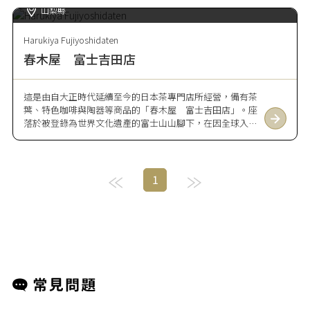
山梨縣
Harukiya Fujiyoshidaten
春木屋 富士吉田店
這是由自大正時代延續至今的日本茶專門店所經營，備有茶
葉、特色咖啡與陶器等商品的「春木屋 富士吉田店」。座
落於被登錄為世界文化遺產的富士山山腳下，在因全球入境
旅客而熱鬧起來的街道中，作為販售在世界掀起熱潮的抹茶
之日本茶專門店而相當熱鬧。店內陳列著推薦作為伴手禮或
自用的商品，以抹茶加以活用的甜點如「茶屋的抹茶霜淇
淋」等，因專門店才有的美味而大受歡迎。也有馬克杯與小
1
巧杯子等可作為旅途紀念的可愛陶器陳列其中，請務必順道
前往。