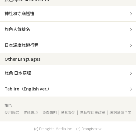
神社和寺廟巡禮
旅色人氣排名
日本深度旅遊行程
Other Languages
旅色 日本語版
Tabiiro（English ver.）
旅色
使用條款
建議環境
免責聲明
通知設定
隱私權保護政策
網站營運企業
想去
想找
想找
想找
想找
想找
(c) Brangista Media Inc. (c) Brangista.tw.
哪裡玩
觀光資訊
住宿
美食
休閒玩樂
伴手禮