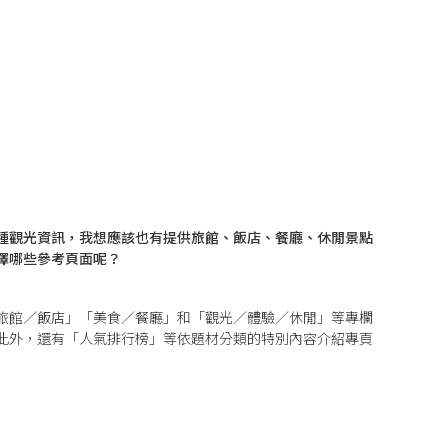
種觀光資訊，我想應該也有提供旅館、飯店、餐廳、休閒景點
擇哪些參考頁面呢？
旅館／飯店
」「
美食／餐廳
」和「
觀光／體驗／休閒
」等專欄
此外，還有「
人氣排行榜
」等依題材分類的特別內容介紹專頁