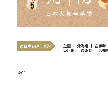
全國
北海道
岩手縣
從日本各縣市查詢
香川縣
愛媛縣
高知
全0件