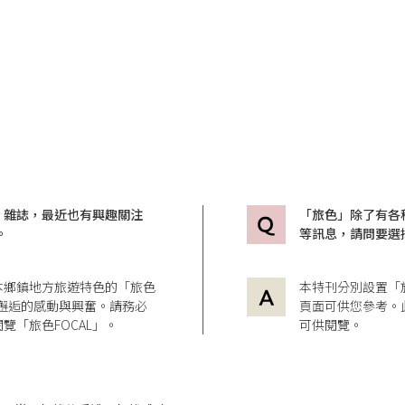
」雜誌，最近也有興趣關注
「旅色」除了有各
。
等訊息，請問要選
本鄉鎮地方旅遊特色的「旅色
本特刊分別設置「
造訪邂逅的感動與興奮。請務必
頁面可供您參考。
覽「旅色FOCAL」。
可供閱覽。