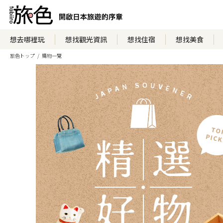
想去哪裡玩
想找觀光資訊
想找住宿
想找美食
旅色トップ
購物一覽