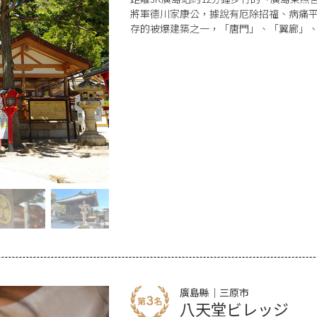
將軍德川家康公，據說有厄除招福、病痛
存的被爆建築之一，「唐門」、「翼廊」
吸引了眾多遊客前來參拜。
廣島縣｜三原市
八天堂ビレッジ