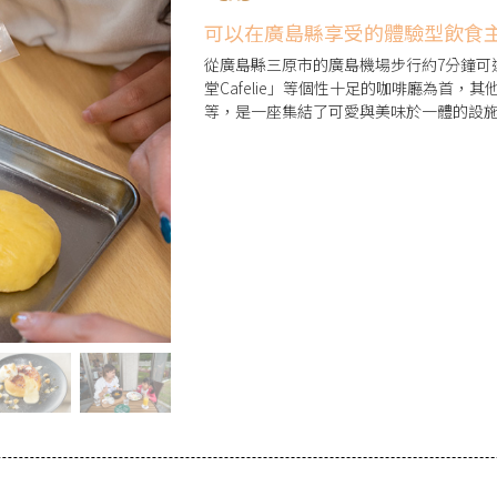
可以在廣島縣享受的體驗型飲食
從廣島縣三原市的廣島機場步行約7分鐘可
堂Cafelie」等個性十足的咖啡廳為首
等，是一座集結了可愛與美味於一體的設
果樹園」則有許多使用水果所做成的水果加
廠」則可以品嚐到剛出爐的麵包和「伊都
搭機的等待時間或開車兜風時前往。