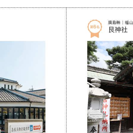
廣島縣｜福山
艮神社