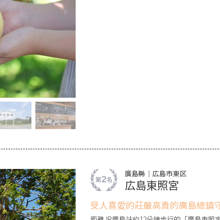
享用。販賣店販售的當季水果及使用水果
場。
廣島縣｜広島市東区
広島東照宮
受人喜愛的莊嚴高貴的廣島總鎮
距離JR廣島站約12分鐘步行的「廣島東照