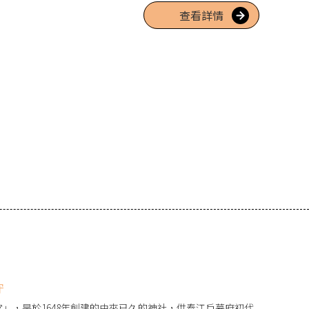
製作的果醬、點心等作為伴手禮也相當受歡迎。備有免費停車
查看詳情
守
宮」，是於1648年創建的由來已久的神社，供奉江戶幕府初代