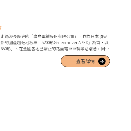
旅
同走過漫長歷史的「廣島電鐵股份有限公司」。作為日本頂尖
產超低地板車「5200形Greenmover APEX」為首，以
650形」、在全國各地已廢止的路面電車車輛等活躍著，因此
2026年3月起「循環線」開始運行，讓市中心的觀光巡遊更加
查看詳情