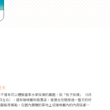
整天
不僅有可以體驗當季水果採摘的農園，如「桃子採摘」（6月
5月左右），還有咖啡廳和販賣店，是適合悠閒度過一整天的好
的甜點等餐點。在園內廣闊的草地上或咖啡廳內的內用區都能