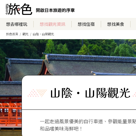
想去哪裡玩
想找觀光資訊
想找住宿
想找美食
旅色首頁
觀光
山陰・山陽觀光
山陰・山陽觀光
一起走過風景優美的自行車道、參觀能量景
和品嚐美味海鮮吧！