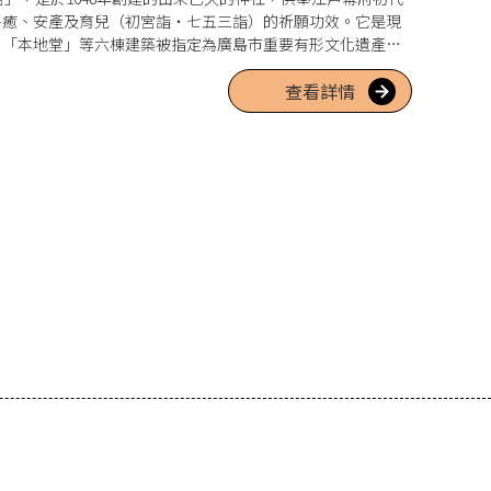
平癒、安產及育兒（初宮詣・七五三詣）的祈願功效。它是現
、「本地堂」等六棟建築被指定為廣島市重要有形文化遺產，
查看詳情