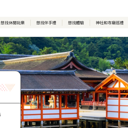
想找休閒玩樂
想找伴手禮
想找體驗
神社和寺廟巡禮
點