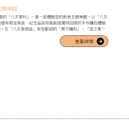
主題樂園
達的「八天堂村」，是一座體驗型的飲食主題樂園。以「八天
，其他還有限定商店、紀念品店和能創造獨特回憶的手作麵包體驗
施。在「八天堂總店」有受歡迎的「栗子麵包」，「空之車站
工品、當地特產和伴手禮等豐富商品，而在「天空咖啡店&工
查看詳情
岐咖啡」出品的咖啡。每次前往都會讓人感到開心，很推薦在