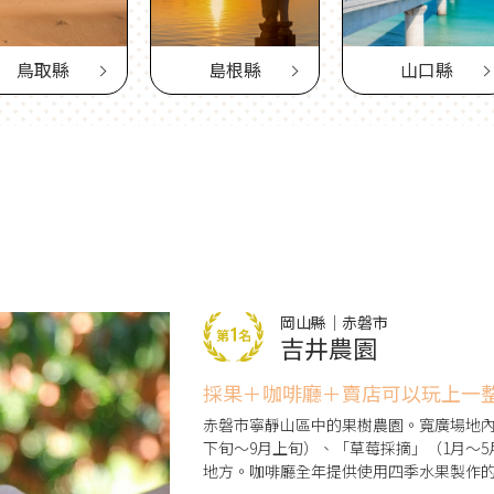
鳥取縣
島根縣
山口縣
岡山縣｜赤磐市
吉井農園
採果＋咖啡廳＋賣店可以玩上一
赤磐市寧靜山區中的果樹農園。寬廣場地內
下旬～9月上旬）、「草莓採摘」（1月～
地方。咖啡廳全年提供使用四季水果製作