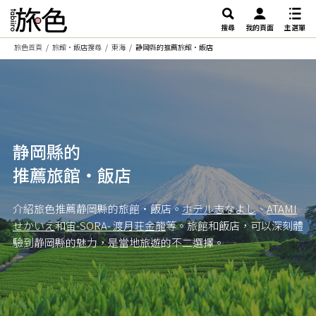
搜尋
我的頁面
主選單
旅色首頁
旅館・飯店搜尋
東海
静岡縣的推薦旅館・飯店
静岡縣的
推薦旅館・飯店
介紹旅色推薦静岡縣的旅館・飯店。
ホテル志なよし
、
ATAMI
せかいえ
和
宙-SORA- 渡月荘金龍
等。旅館和飯店，可以深刻體
驗到静岡縣的魅力，是當地旅遊的不二選擇。