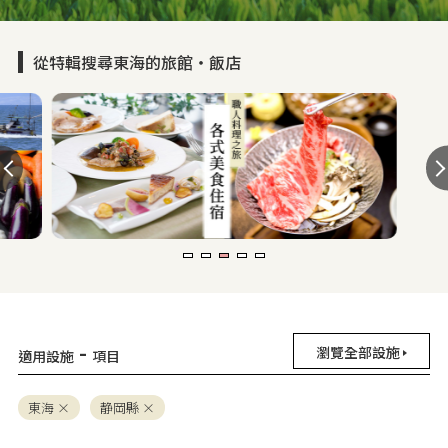
從特輯搜尋東海的旅館・飯店
-
瀏覽全部設施
適用設施
項目
東海
静岡縣