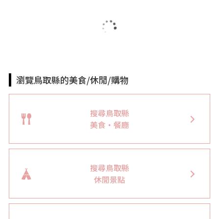
瀏覽鳥取縣的美食/休閒/購物
搜尋鳥取縣
美食・餐廳
搜尋鳥取縣
休閒景點