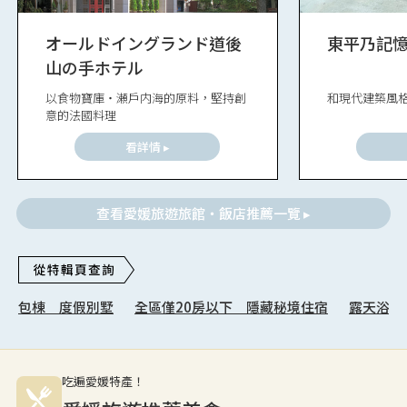
オールドイングランド道後
東平乃記
山の手ホテル
以食物寶庫・瀬戶内海的原料，堅持創
和現代建築風
意的法國料理
看詳情 ▸
查看愛媛旅遊旅館・飯店推薦一覽 ▸
包棟 度假別墅
全區僅20房以下 隱藏秘境住宿
露天浴池
吃遍愛媛特產！