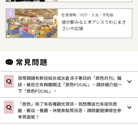
5
愛媛縣／内子・大洲・宇和島
道の駅みなとオアシスうわじまき
さいや広場
我常閱讀有新垣結衣或米倉涼子專訪的「旅色月刊」雜
誌，最近也有興趣關注「旅色FOCAL」。請詳細介紹一
下「旅色FOCAL」。
「旅色」除了有各種觀光資訊，我想應該也有提供旅
館、飯店、餐廳、休閒景點等訊息，請問要選擇哪些參
考頁面呢？