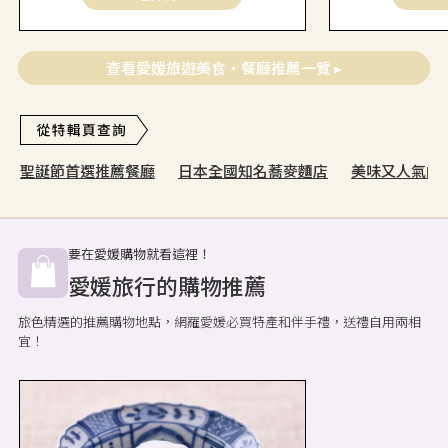
查看愛媛旅遊美食・餐廳推薦一覽 ▸
聖誕節首選推薦餐廳
日本全國知名蕎麥麵店
美味又人氣的
要在愛媛購物就看這裡！
愛媛旅行的購物推薦
旅色精選的推薦購物地點，網羅愛媛必買特產和伴手禮，送禮自用兩相
宜！