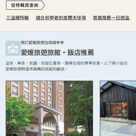
三溫暖特輯
適合初學者的高爾夫球場
首選推薦一日遊溫泉
預訂愛媛旅遊住宿請參考
愛媛旅遊旅館・飯店推薦
溫泉、美食、氛圍、地理位置等，選擇住宿的標準各異。以下將介紹在
愛媛旅遊時值得推薦的旅館和飯店。