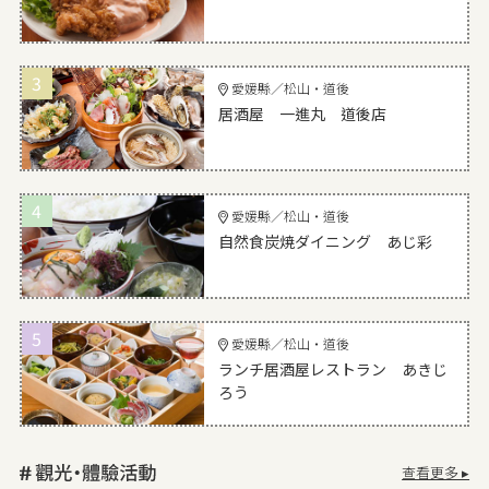
3
愛媛縣／松山・道後
居酒屋 一進丸 道後店
4
愛媛縣／松山・道後
自然食炭焼ダイニング あじ彩
5
愛媛縣／松山・道後
ランチ居酒屋レストラン あきじ
ろう
查看更多 ▸