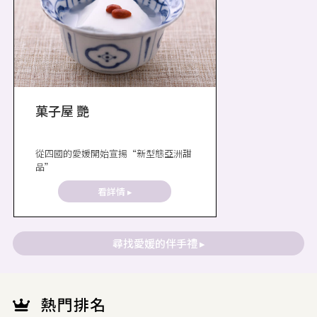
菓子屋 艷
從四國的愛媛開始宣揚“新型態亞洲甜
品”
看詳情 ▸
尋找愛媛的伴手禮 ▸