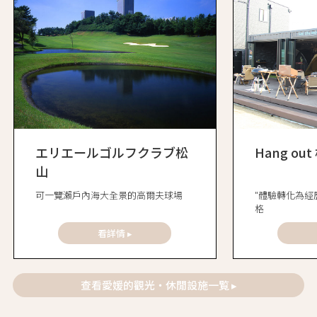
エリエールゴルフクラブ松
Hang out
山
可一覽瀨戶內海大全景的高爾夫球場
"體驗轉化為經
格
看詳情 ▸
查看愛媛的觀光・休閒設施一覧 ▸