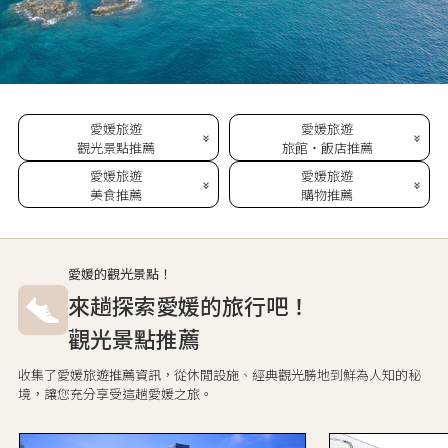
愛媛旅遊
愛媛旅遊
觀光景點推薦
旅館・飯店推薦
愛媛旅遊
愛媛旅遊
美食推薦
購物推薦
愛媛的觀光景點！
來趟探索愛媛的旅行吧！
觀光景點推薦
收集了愛媛旅遊推薦資訊，從休閒設施、經典觀光勝地到鮮為人知的秘
境，讓您充分享受這趟愛媛之旅。