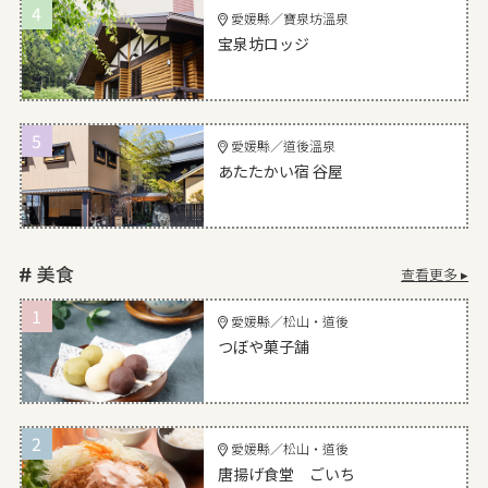
4
愛媛縣／寶泉坊溫泉
宝泉坊ロッジ
5
愛媛縣／道後溫泉
あたたかい宿 谷屋
查看更多 ▸
1
愛媛縣／松山・道後
つぼや菓子舗
2
愛媛縣／松山・道後
唐揚げ食堂 ごいち