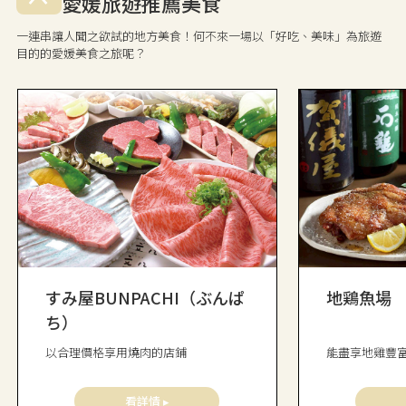
愛媛旅遊推薦美食
一連串讓人聞之欲試的地方美食！何不來一場以「好吃、美味」為旅遊
目的的愛媛美食之旅呢？
すみ屋BUNPACHI（ぶんぱ
地鶏魚場
ち）
以合理價格享用燒肉的店鋪
能盡享地雞豐
看詳情 ▸