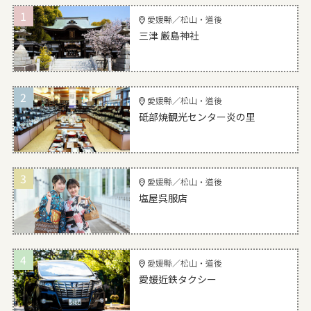
1
愛媛縣／松山・道後
三津 厳島神社
2
愛媛縣／松山・道後
砥部焼観光センター炎の里
3
愛媛縣／松山・道後
塩屋呉服店
4
愛媛縣／松山・道後
愛媛近鉄タクシー