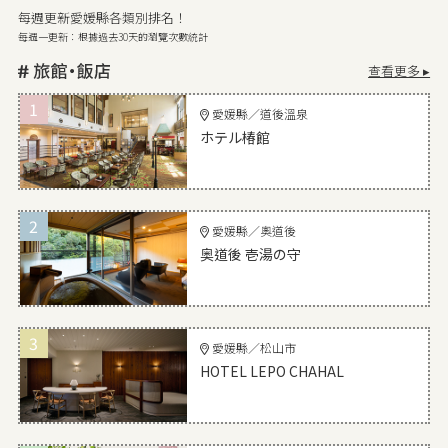
每週更新愛媛縣各類別排名！
每週一更新：根據過去30天的瀏覽次數統計
查看更多 ▸
1
愛媛縣／道後溫泉
ホテル椿館
2
愛媛縣／奧道後
奥道後 壱湯の守
3
愛媛縣／松山市
HOTEL LEPO CHAHAL