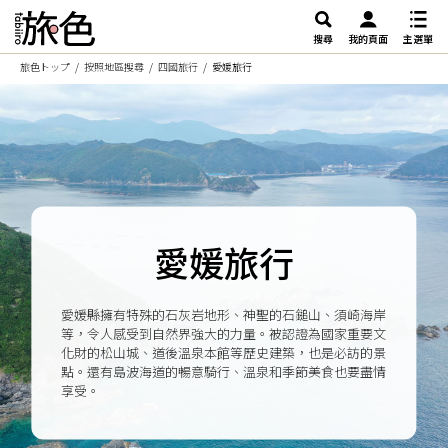
搜尋
我的頁面
主選單
旅色トップ
按照地區搜尋
四國旅行
愛媛旅行
愛媛旅行
愛媛縣擁有特殊的石灰岩地形、神聖的石鎚山、須崎海岸
等，令人感受到自然界強大的力量。被認證為國家重要文
化財的松山城、道後溫泉本館等歷史建築，也是必訪的景
點。還有島波海道的暢意騎行、溫泉和季節美食也要盡情
享受。