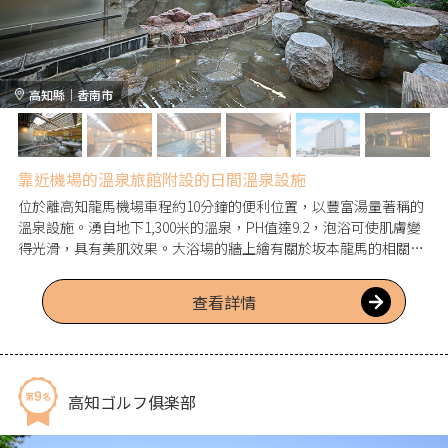
高知縣｜香南市
靠近機場的溫泉旅館附設的日間溫泉設施
位於離高知龍馬機場車程約10分鐘的便利位置，以豐富湯量著稱的
溫泉設施。湧自地下1,300米的溫泉，PH值達9.2，泡浴可使肌膚變
得光滑，具有美肌效果。大浴場的牆上繪有關於坂本龍馬的相關圖
表和年表，不妨一讀。此外還有石製露天溫泉和躺浴缸，讓您可以
悠閒地放鬆。
查看詳情
高知ゴルフ俱楽部