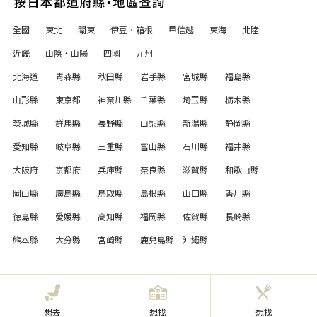
全國
東北
關東
伊豆・箱根
甲信越
東海
北陸
近畿
山陰・山陽
四國
九州
北海道
青森縣
秋田縣
岩手縣
宮城縣
福島縣
山形縣
東京都
神奈川縣
千葉縣
埼玉縣
栃木縣
茨城縣
群馬縣
長野縣
山梨縣
新潟縣
静岡縣
愛知縣
岐阜縣
三重縣
富山縣
石川縣
福井縣
大阪府
京都府
兵庫縣
奈良縣
滋賀縣
和歌山縣
岡山縣
廣島縣
鳥取縣
島根縣
山口縣
香川縣
徳島縣
愛媛縣
高知縣
福岡縣
佐賀縣
長崎縣
熊本縣
大分縣
宮崎縣
鹿兒島縣
沖繩縣
想去
想找
想找