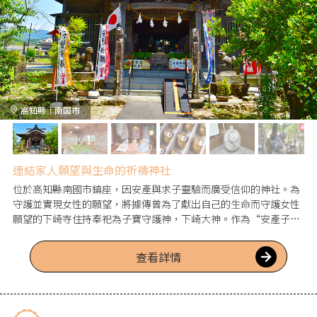
高知縣｜南国市
連結家人願望與生命的祈禱神社
位於高知縣南國市鎮座，因安產與求子靈驗而廣受信仰的神社。為
守護並實現女性的願望，將據傳曾為了獻出自己的生命而守護女性
願望的下崎寺住持奉祀為子寶守護神，下崎大神。作為“安產子寶
之神”與“女性的守護神”，承接了眾多人的祈願；於戌日開始纏
上腹帶便會使生產更順利的安產祈願，以及祈求與孩子結緣的夫
查看詳情
婦、期望第2子・第3子子寶的人們前來的求子祈願都很受歡迎。這
是一座蘊含人與人之間體貼與祈願、擁有溫暖由來的神社。