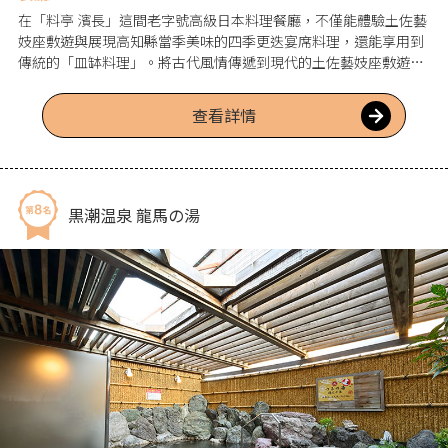
在「料亭 濱長」這間老字號高級日本料理餐廳，不僅能體驗土佐藝
妓座敷遊與展現高知縣當季美味的四季更迭宴席料理，還能享用到
傳統的「皿缽料理」。將古代風情傳遞到現代的土佐藝妓座敷遊方
案中，有「筷子拳」、「菊花」、「可杯」和「芝天舞」等精彩的
遊戲。推薦給想要留下熱鬧旅行回憶的人前來體驗。還有馳名海內
查看詳情
外的「濱長花神樂」的"夜來鳴子舞"。店內有讓人輕鬆入座的1樓吧
台座位和露台座位，2樓則是時尚日式包廂，3樓設有豪華的私密包
廂，無論是一個人或團體都很適合在觀光時前去體驗一番喔。
黒潮温泉 龍馬の湯