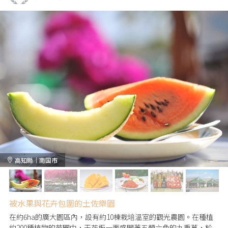
高知縣｜南国市
被水果與花卉包圍的土佐樂園
在約6ha的廣大園區內，設有約10棟栽培溫室的觀光農園。在種植
約200種植物的苗圃中，天花板一面盛開著五顏六色的九重葛，於