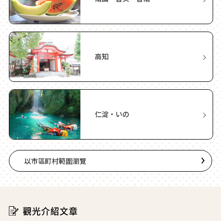
高知
仁淀・いの
以市區町村範圍瀏覽