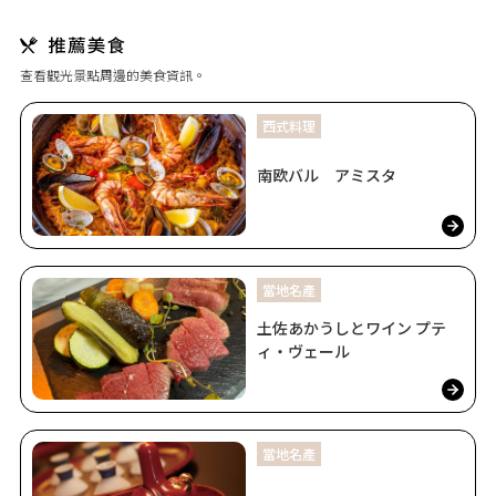
查看觀光景點周邊的美食資訊。
西式料理
南欧バル アミスタ
當地名產
土佐あかうしとワイン プテ
ィ・ヴェール
當地名產