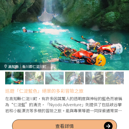
高知縣｜吾川郡仁淀川町
巡遊「仁淀藍色」絕景的多彩冒險之旅
在高知縣仁淀川町，有許多因其驚人的透明度與神秘的藍色而被稱
為“仁淀藍”的清流，「Niyodo Adventure」則提供了包括峽谷攀
岩和小艇漂流等多樣的冒險之旅。能與專業導遊一同探索通常禁止
進入的祕境絕景，如中津溪谷，是其最大魅力。
查看詳情