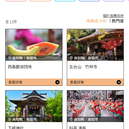
關於推薦順序
推薦度
（PR）
熱門度
全
11
件
高知縣｜南国市
高知縣｜高知市
西島園芸団地
五台山 竹林寺
查看詳情
查看詳情
高知縣｜南国市
高知縣｜高知市
下﨑神社
料亭 濱長