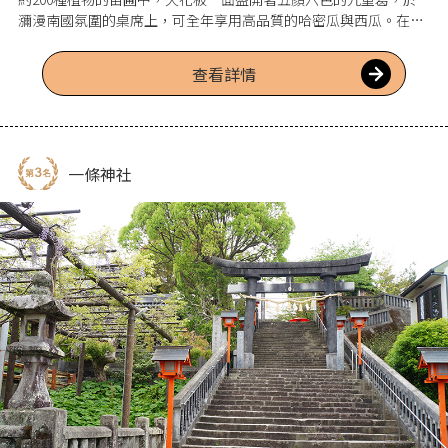
瀰漫南國氛圍的桌席上，可全年享用高品質的哈密瓜與西瓜。在以
當季水果甜點和水果番茄咖哩廣受歡迎的咖啡廳裡，於6～7月上旬
期間，還會提供使用正值盛產期芒果製作的鬆餅與芭菲等餐點；在
查看詳情
匯集高知縣名產的伴手禮區，亦會舉辦熟成芒果特賣市等活動，是
個推薦景點。
一條神社