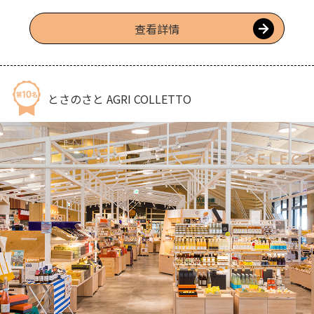
知市景色為其特色，從初學者到老手都適合前來挑戰。out course
第1洞是可以爽快擊出下坡球的長洞。in course第13洞是長距離的
查看詳情
長洞，可以在第14洞欣賞一下香長平原和浦戶灣的景色稍做休息，
接著再盡情投入下半場。富麗堂皇的會所設施齊全，餐廳從早餐、
午餐到賽後聚餐等各種場合皆可使用。
とさのさと AGRI COLLETTO