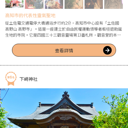
高知市的代表性靈氣聖地
從土佐電交通電停大橋通站步行約2分，高知市中心設有「土佐國
高野山 高野寺」。這是一座建立於自由民權運動領導者板垣退助誕
生地的寺院。它是四國三十三觀音靈場第13番札所，觀音堂的本尊
是「一葉觀世音菩薩」。境內供奉著「一句話地藏」，作為能實現
願望的能量聖地，吸引許多參拜者前來。據說在本堂正面書寫願望
查看詳情
於「護摩札」即可實現。盂蘭盆節的送火儀式中，約有1000個燈籠
點燃，這景象獨特且無可取代，令人嘆為觀止。
下﨑神社