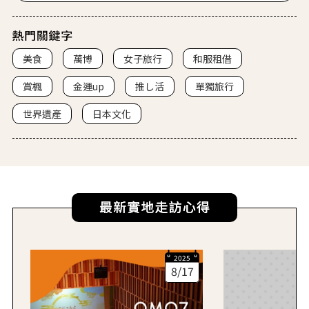
美食
萬博
女子旅行
和服租借
賞楓
金運up
推し活
單獨旅行
世界遺產
日本文化
2025
8/17