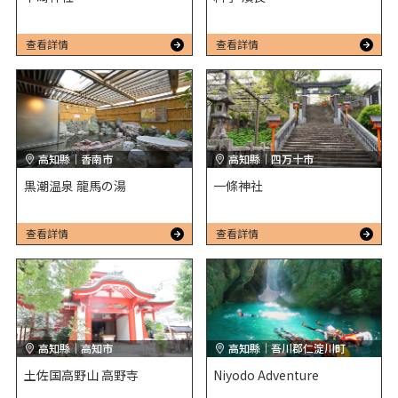
查看詳情
查看詳情
高知縣｜香南市
高知縣｜四万十市
黒潮温泉 龍馬の湯
一條神社
查看詳情
查看詳情
高知縣｜高知市
高知縣｜吾川郡仁淀川町
土佐国高野山 高野寺
Niyodo Adventure