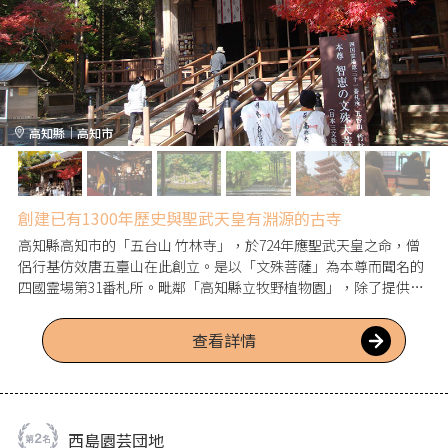
高知縣｜高知市
創建已有1300年歷史與聖武天皇有淵源的古寺
高知縣高知市的「五台山 竹林寺」，於724年應聖武天皇之命，僧
侶行基仿效唐五臺山在此創立。是以「文殊菩薩」為本尊而聞名的
四國霊場第31番札所。毗鄰「高知縣立牧野植物園」，除了提供寫
經和靜坐等體驗外，也舉辦許多活動，持續致力於與當代人們共同
生活。
查看詳情
西島園芸団地