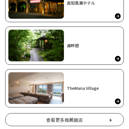
「おきゃく」文化的講座，以及可在房
高知黒潮ホテル
內輕鬆享受的「微醺小酌組」等活動更
是不能錯過。只用來睡一晚太可惜，誠
摯邀請你親自感受OMO7高知的滿滿魅
力！
湖畔遊
TheMana Village
查看更多推薦飯店