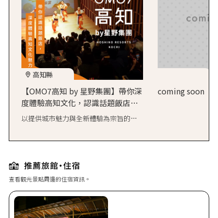
高知縣
【OMO7高知 by 星野集團】帶你深
coming soon
度體驗高知文化，認識話題飯店魅
力！
以提供城市魅力與全新體驗為宗旨的
OMO，於2024年6月13日首度進軍四國，
在高知開設「OMO7高知」！靈感來自高
知獨特的宴會文化「おきゃく
（Okyaku）」，飯店打造出專屬的款待
方式，讓旅人能盡情發掘這座城市尚未
查看觀光景點周邊的住宿資訊。
被發現的魅力。不妨在設有露天浴池與
桑拿的大浴場中徹底放鬆，或是在自助
式餐廳大啖高知在地鄉土料理。每晚登
場的「YOSAKOI樂宴LIVE」、帶你了解