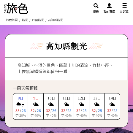
搜尋
我的頁面
主選單
旅色首頁
觀光
四国觀光
高知縣觀光
高知縣觀光
高知城、桂浜的景色、四萬十川的清流、竹林小徑、
土佐黑潮鐵道等都值得一看。
一周天氣預報
8
9
10
11
12
13
14
日
日
日
日
日
日
日
33
26
32
26
32
26
32
25
32
25
32
25
32
25
/
/
/
/
/
/
/
20
40
40
40
40
40
40
%
%
%
%
%
%
%