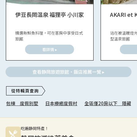
伊豆長岡温泉 福狸亭 小川家
AKARI et 
精選新鮮魚料理，可在客房中享受日式
站在被溫暖燈
旅館
型溫泉旅館
看詳情 ▸
查看静岡旅遊旅館・飯店推薦一覽 ▸
包棟 度假別墅
日本療癒度假村
全區僅20房以下 隱藏秘
吃遍静岡特產！