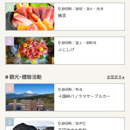
4
静岡縣／静岡・清水・焼津
鮪笑
5
静岡縣／富士・御殿場
ふじしげ
查看更多 ▸
1
静岡縣／熱海
十国峠パノラマケーブルカー
2
静岡縣／南伊豆
下田海中水族館