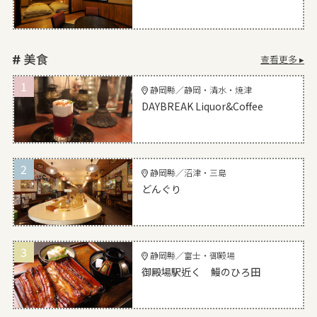
查看更多 ▸
1
静岡縣／静岡・清水・焼津
DAYBREAK Liquor&Coffee
2
静岡縣／沼津・三島
どんぐり
3
静岡縣／富士・御殿場
御殿場駅近く 鰻のひろ田