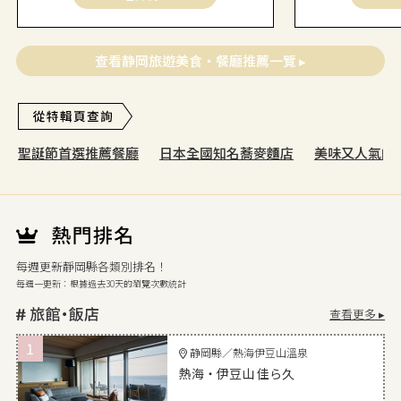
查看静岡旅遊美食・餐廳推薦一覽 ▸
聖誕節首選推薦餐廳
日本全國知名蕎麥麵店
美味又人氣的
每週更新靜岡縣各類別排名！
每週一更新：根據過去30天的瀏覽次數統計
查看更多 ▸
1
静岡縣／熱海伊豆山溫泉
熱海・伊豆山 佳ら久