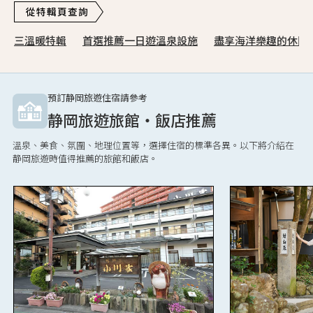
三溫暖特輯
首選推薦一日遊溫泉設施
盡享海洋樂趣的休閒
預訂静岡旅遊住宿請參考
静岡旅遊旅館・飯店推薦
溫泉、美食、氛圍、地理位置等，選擇住宿的標準各異。以下將介紹在
静岡旅遊時值得推薦的旅館和飯店。