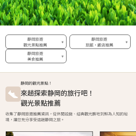
静岡旅遊
静岡旅遊
觀光景點推薦
旅館・飯店推薦
静岡旅遊
美食推薦
静岡的觀光景點！
來趟探索静岡的旅行吧！
觀光景點推薦
收集了静岡旅遊推薦資訊，從休閒設施、經典觀光勝地到鮮為人知的秘
境，讓您充分享受這趟静岡之旅。