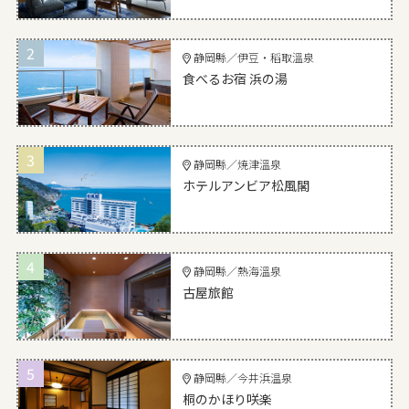
2
静岡縣／伊豆・稻取溫泉
食べるお宿 浜の湯
3
静岡縣／焼津溫泉
ホテルアンビア松風閣
4
静岡縣／熱海溫泉
古屋旅館
5
静岡縣／今井浜温泉
桐のかほり咲楽