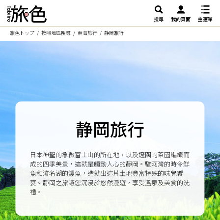
搜尋
我的頁面
主選單
旅色トップ
按照地區搜尋
東海旅行
静岡旅行
静岡旅行
日本神聖的象徵富士山的所在地，以及遼闊的茶園編織而
成的四季美景，這就是觸動人心的靜岡。駿河灣的時令鮮
魚和濱名湖的鰻魚，造就出這片土地豐富特殊的味覺饗
宴。靜岡之旅讓您沉浸於悠然漫遊，享受溫泉及美食的洗
禮。