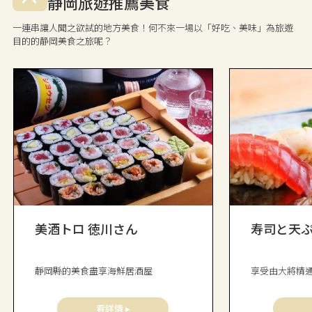
静岡旅遊推薦美食
一連串讓人聞之欲試的地方美食！何不來一場以「好吃、美味」為旅遊
目的的静岡美食之旅呢？
美酒トロ 徳川さん
寿司と天ぷ
靜岡縣的美食盡享海鮮居酒屋
享受由大將精
看詳情 ▸