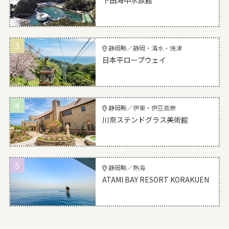
3
静岡縣／静岡・清水・焼津
日本平ロープウェイ
4
静岡縣／伊東・伊豆高原
川奈ステンドグラス美術館
5
静岡縣／熱海
ATAMI BAY RESORT KORAKUEN