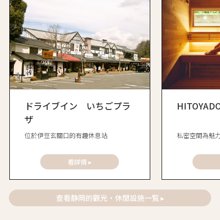
ドライブイン いちごプラ
HITOYAD
ザ
位於伊豆玄關口的有趣休息站
私密空間為魅
看詳情 ▸
查看静岡的觀光・休閒設施一覧 ▸