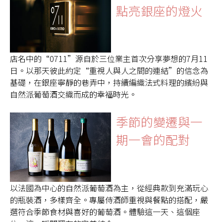
點亮銀座的燈火
店名中的“0711”源自於三位業主首次分享夢想的7月11
日。以那天彼此約定“重視人與人之間的連結”的信念為
基礎，在銀座寧靜的巷弄中，持續編織法式料理的繽紛與
自然派葡萄酒交織而成的幸福時光。
季節的變遷與一
期一會的配對
以法國為中心的自然派葡萄酒為主，從經典款到充滿玩心
的瓶裝酒，多樣齊全。專屬侍酒師重視與餐點的搭配，嚴
選符合季節食材與喜好的葡萄酒。體驗這一天、這個座