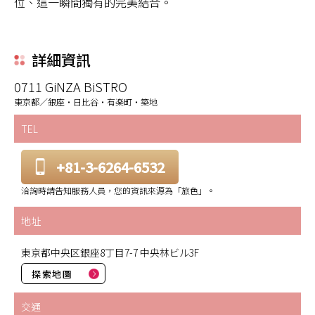
位、這一瞬間獨有的完美結合。
詳細資訊
0711 GiNZA BiSTRO
東京都／銀座・日比谷・有楽町・築地
TEL
+81-3-6264-6532
洽詢時請告知服務人員，您的資訊來源為「旅色」。
地址
東京都中央区銀座8丁目7-7 中央林ビル3F
探索地圖
交通