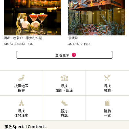
酒吧・晚餐吧・意大利料理
餐酒館
GINZA ROKUMEIKAN
AMAZING SPACE.
查看更多
按照地區
尋找
尋找
搜尋
旅館・飯店
餐廳
尋找
觀光
購物
休閒活動
資訊
一覽
旅色Special Contents