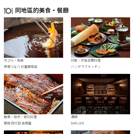
同地區的美食・餐廳
天ぷら・和食
印度・芒格洛爾料理
新宿つな八 松屋銀座店
バンゲラズキッチン
鰻魚・割烹・懷石料理
酒吧
銀座 四代目 高橋屋
BAR LIEN