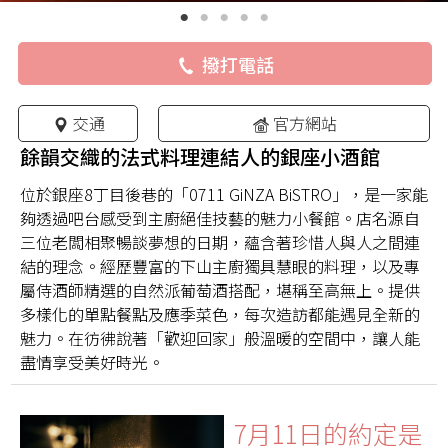
撥打電話
交通
官方網站
餘韻交織的法式料理連結人的銀座小酒館
位於銀座8丁目後巷的「0711 GiNZA BiSTRO」，是一家能
夠透過吧台感受到主廚絕佳技藝的魅力小餐館。店名源自
三位老闆相聚暢談夢想的日期，蘊含著珍惜人與人之間連
結的理念。經歷豐富的下山主廚獨具慧眼的料理，以及專
屬侍酒師精選的自然派葡萄酒搭配，堪稱至高無上。提供
多樣化的單點餐點及應季菜色，每次造訪都能遇見全新的
魅力。在彷彿說著「歡迎回家」般溫暖的空間中，讓人能
盡情享受美好時光。
7月11日的約定是