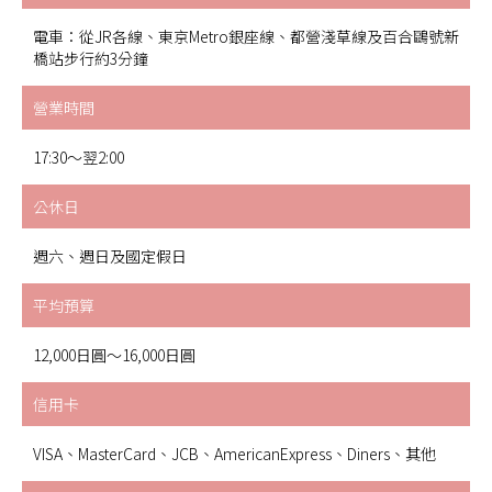
電車：從JR各線、東京Metro銀座線、都營淺草線及百合鷗號新
橋站步行約3分鐘
營業時間
17:30〜翌2:00
公休日
週六、週日及國定假日
平均預算
12,000日圓〜16,000日圓
信用卡
VISA、MasterCard、JCB、AmericanExpress、Diners、其他