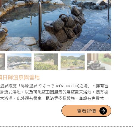
鎮日歸溫泉與營地
泉設施「島原溫泉 やぶっちゃ(Yabuccha)之湯」。擁有富
掛流式浴池，以及可眺望田園風景的展望露天浴池，還有被
大浴場，此外還有桑拿、臥浴等多樣設施，並設有免費休憩
禮店。不僅有溫泉，還有搭載電源的區域，初學者也能輕鬆
查看詳情
受木津川豐富自然的同時悠閒度過。還有推桿高爾夫和電瓶
也很充實。使用當地食材的餐廳也不可錯過。