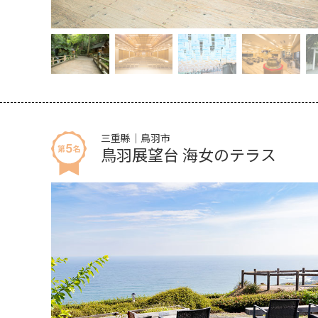
三重縣｜鳥羽市
鳥羽展望台 海女のテラス