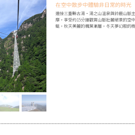
在空中散步中體驗非日常的時光
連接三重縣古湯・湯之山溫泉與鈴鹿山脈主
摩，享受約15分鐘觀賞山脈壯麗絕景的空
蜓，秋天美麗的楓葉漸層，冬天夢幻般的
眼前廣闊的伊勢灣邊享用餐點，還設有可