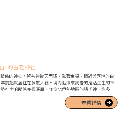
說」的古老神社
厚關係的神社。留有神從天而降，載著幸福、相遇與喜悅的白
0多年前起就居住在多度大社。境內迎接來訪者的是活生生的神
伊勢神宮的關係亦很深厚，作為北伊勢地區的總氏神，許多信
厄，以及七五三、初宮等。背靠自古以來被視為神體山的多度
查看詳情
等共12間神社。