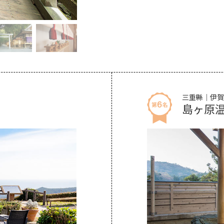
三重縣｜伊賀
島ヶ原