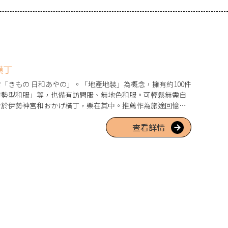
横丁
「きもの 日和あやの」。「地產地裝」為概念，擁有約100件
伊勢型和服」等，也備有訪問服、無地色和服。可輕鬆無需自
步於伊勢神宮和おかげ橫丁，樂在其中。推薦作為旅途回憶的
查看詳情