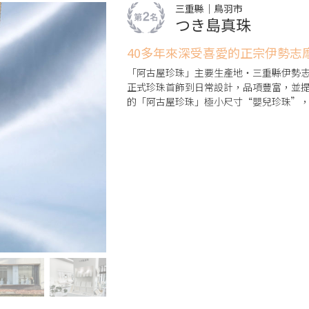
三重縣｜鳥羽市
つき島真珠
40多年來深受喜愛的正宗伊勢志
「阿古屋珍珠」主要生產地・三重縣伊勢志
正式珍珠首飾到日常設計，品項豐富，並
的「阿古屋珍珠」極小尺寸“嬰兒珍珠”