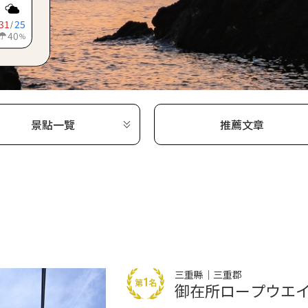
31
25
/
40
%
景點一覽
推薦文章
三重縣｜三重郡
御在所ロープウエ