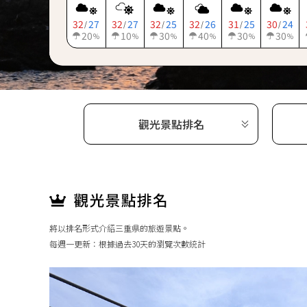
32
27
32
27
32
25
32
26
31
25
30
24
/
/
/
/
/
/
20
10
30
40
30
30
%
%
%
%
%
%
觀光景點排名
將以排名形式介紹三重県的旅遊景點。
每週一更新：根據過去30天的瀏覽次數統計