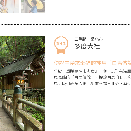
三重縣｜桑名市
多度大社
傳說中帶來幸福的神馬「白馬傳
位於三重縣桑名市多度町，與“馬”有深
馬舞降的「白馬傳說」，據說白馬自150
馬，吸引許多人來此祈求幸福。此外，與
眾前來參拜祈求家內安全、商業繁榮、除
山，祀奉有本宮多度神社、別宮一目連神社