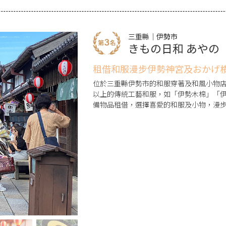
三重縣｜伊勢市
きもの日和 あやの
租借和服漫步伊勢神宮及おかげ
位於三重縣伊勢市的和服穿著及和風小物店
以上的傳統工藝和服，如「伊勢木棉」「
備物品租借，選擇喜愛的和服及小物，漫
好選擇。