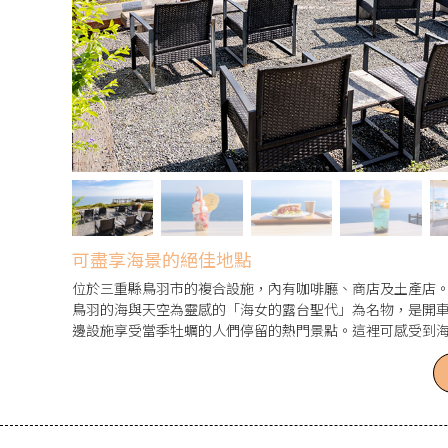
可盡享海景的絕佳地點
位於三重縣鳥羽市的複合設施，內有咖啡廳、商店及土產店
鳥羽的海與天空為靈感的「海女的露台聖代」為名物，是開
邊設施享受當季牡蠣的人們停留的熱門景點。這裡可感受到
圍，有時候還能看到海女的工作。設施內設有街頭鋼琴，能
琴。設施前方是太平洋，天氣好時或許能遠望富士山。