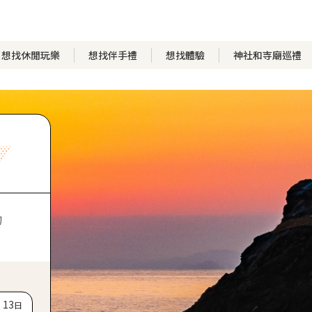
想找休閒玩樂
想找伴手禮
想找體驗
神社和寺廟巡禮
的
13
日