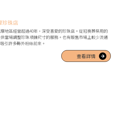
摩珍珠店
摩地區經營超過40年，深受喜愛的珍珠店。從冠喪葬祭用的
提供當場調整珍珠項鍊尺寸的服務。也有販售市場上較少流通
，吸引許多縣外粉絲前來。
查看詳情