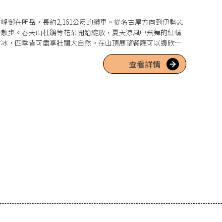
峰御在所岳，長約2,161公尺的纜車。從名古屋方向到伊勢志
中散步。春天山杜鵑等花朵開始綻放，夏天涼風中飛舞的紅蜻
樹冰，四季皆可盡享壯闊大自然。在山頂展望餐廳可以邊欣賞
購買土產及戶外用品的商店，是三重縣數一數二的觀光景點。
查看詳情