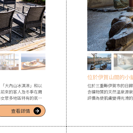
位於伊賀山間的小
。「大內山冰淇淋」和以
位於三重縣伊賀市的日歸溫
車前來的客人及冬季在周
含礦物質的天然溫泉源泉
海女眾多地區特有的氛
評價為使肌膚變得光滑的
在壯麗的景色前彈奏鋼
所及集合伊賀特產的伴手
查看詳情
遊玩的露營場，能夠在感
車等適合全家同樂的活動