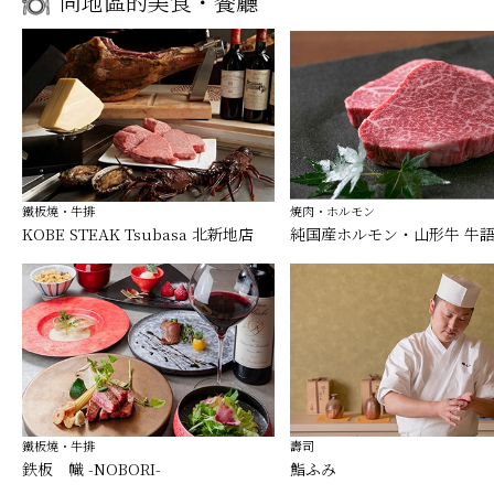
同地區的美食・餐廳
鐵板燒・牛排
焼肉・ホルモン
KOBE STEAK Tsubasa 北新地店
純国産ホルモン・山形牛 牛
鐵板燒・牛排
壽司
鉄板 幟 -NOBORI-
鮨ふみ