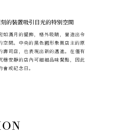
深刻的裝置吸引目光的特別空間
宛如滿月的擺飾，格外吸睛，營造出令
的空間。中央的黑色圓形象徵店主的原
的壽司店，也表現出新的邁進。在僅有
沉穩安靜的店內可細細品味餐點，因此
約會或紀念日。