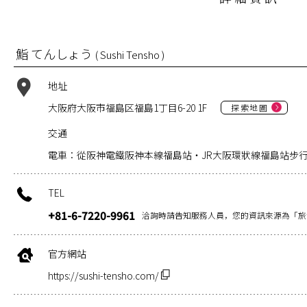
鮨 てんしょう
( Sushi Tensho )
地址
大阪府大阪市福島区福島1丁目6-20 1F
探索地圖
交通
電車：從阪神電鐵阪神本線福島站・JR大阪環狀線福島站步行
TEL
+81-6-7220-9961
洽詢時請告知服務人員，您的資訊來源為「旅
官方網站
https://sushi-tensho.com/