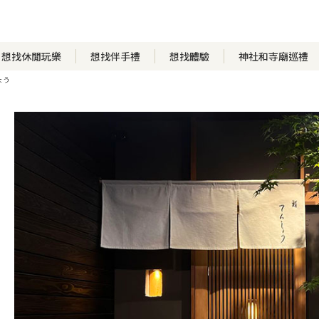
想找休閒玩樂
想找伴手禮
想找體驗
神社和寺廟巡禮
ょう