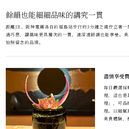
餘韻也能細細品味的講究一貫
距離JR、阪神電鐵各自的福島站步行約3分鐘之處佇立著
過巧思，讓風味更具層次的一貫，連深遠餘韻也能享受。美
拍照留念的品項。
盡情享受
每日嚴選採
理，這也是
理」，可品
理。以細膩
美食體驗，