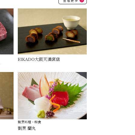
查看更多
EIKADO大阪天満宮店
語
割烹料理・和食
割烹 蘭丸