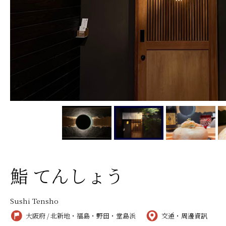
鮨 てんしょう
Sushi Tensho
大阪府 / 北新地・福島・野田・堂島浜
交通・周邊資訊