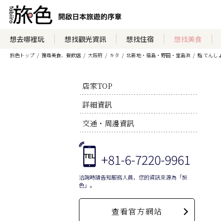
想去哪裡玩
想找觀光資訊
想找住宿
想找美食
旅色トップ
搜尋美食、餐飲店
大阪府
キタ
北新地・福島・野田・堂島浜
鮨 てんし
店家TOP
詳細資訊
交通・周邊資訊
+81-6-7220-9961
洽詢時請告知服務人員，您的資訊來源為「旅
色」。
查看官方網站