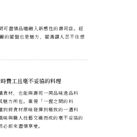
一間可盡情品嚐融入新感性的壽司店。經
麗的擺盤也是魅力，擺滿讓人忍不住想
費時費工且毫不妥協的料理
購食材，也能與壽司一同品味逸品料
其魅力所在。重視「一握之間的料
嚐到將食材原味發揮到極致的一道料
風味與職人技藝交織而成的毫不妥協的
務必前來盡情享受。