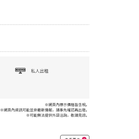
私人出租
※網頁內標示價格皆含稅。
※網頁內資訊可能並非最新情報，請事先確認再出發。
※可能無法提供外語洽詢，敬請見諒。