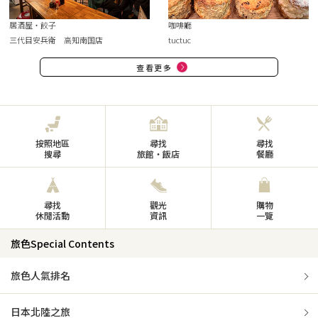
居酒屋・餃子
咖啡廳
三代目安兵衛 高知南国店
tuctuc
查看更多
按照地區
尋找
尋找
搜尋
旅館・飯店
餐廳
尋找
觀光
購物
休閒活動
資訊
一覽
旅色Special Contents
旅色人氣排名
日本北陸之旅