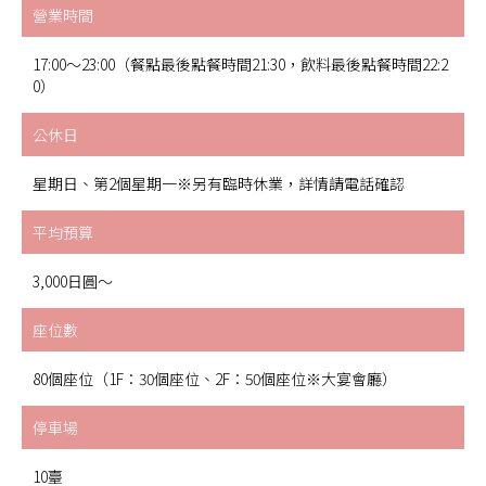
營業時間
17:00〜23:00（餐點最後點餐時間21:30，飲料最後點餐時間22:2
0）
公休日
星期日、第2個星期一※另有臨時休業，詳情請電話確認
平均預算
3,000日圓〜
座位數
80個座位（1F：30個座位、2F：50個座位※大宴會廳）
停車場
10臺