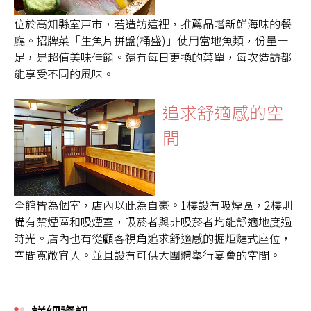
位於高知縣室戸市，若造訪這裡，推薦品嚐新鮮海味的餐
廳。招牌菜「生魚片拼盤(桶盛)」使用當地魚類，份量十
足，是超值美味佳餚。還有每日更換的菜單，每次造訪都
能享受不同的風味。
追求舒適感的空
間
全館皆為個室，店內以此為自豪。1樓設有吸煙區，2樓則
備有禁煙區和吸煙室，吸菸者與非吸菸者均能舒適地度過
時光。店內也有從顧客視角追求舒適感的掘炬燵式座位，
空間寬敞宜人。並且設有可供大團體舉行宴會的空間。