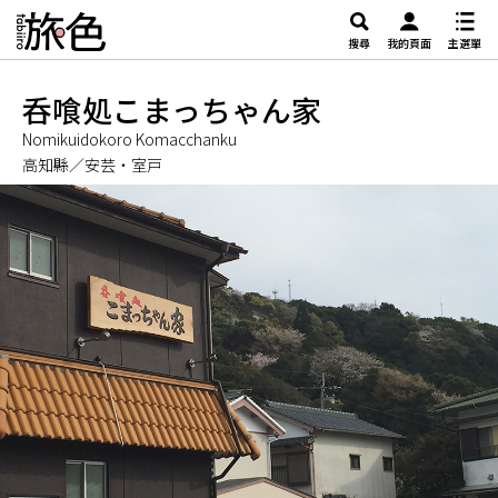
搜尋
我的頁面
主選單
呑喰処こまっちゃん家
Nomikuidokoro Komacchanku
高知縣／安芸・室戸