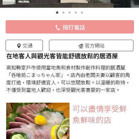
撥打電話
交通
官方網站
在地客人與觀光客皆能舒適放鬆的居酒屋
高知縣室戶市使用當地魚和食材製作創作料理的居酒屋
「呑喰処こまっちゃん家」。店內由老闆夫妻以顧客的角
度打造，環境舒適宜人，可以悠閒放鬆。以溫暖的款待，
不僅受到當地人歡迎，也深受觀光客喜愛的一家店。
可以盡情享受鮮
魚鮮味的店