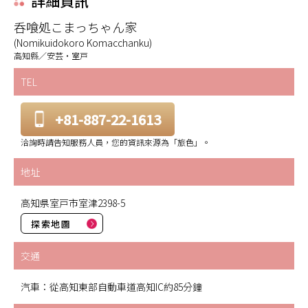
詳細資訊
呑喰処こまっちゃん家
(Nomikuidokoro Komacchanku)
高知縣／安芸・室戸
TEL
+81-887-22-1613
洽詢時請告知服務人員，您的資訊來源為「旅色」。
地址
高知県室戸市室津2398-5
探索地圖
交通
汽車：從高知東部自動車道高知IC約85分鐘