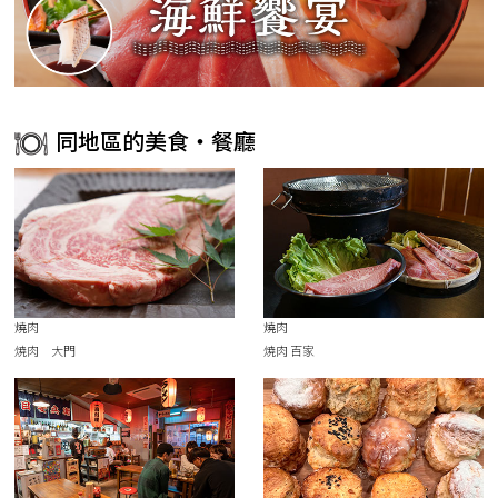
同地區的美食・餐廳
燒肉
燒肉
焼肉 大門
焼肉 百家