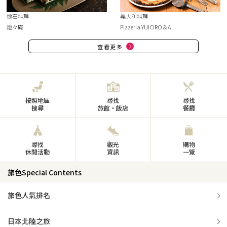
懷石料理
義大利料理
燈々庵
Pizzeria YUICIRO＆A
查看更多
按照地區
尋找
尋找
搜尋
旅館・飯店
餐廳
尋找
觀光
購物
休閒活動
資訊
一覽
旅色Special Contents
旅色人氣排名
日本北陸之旅