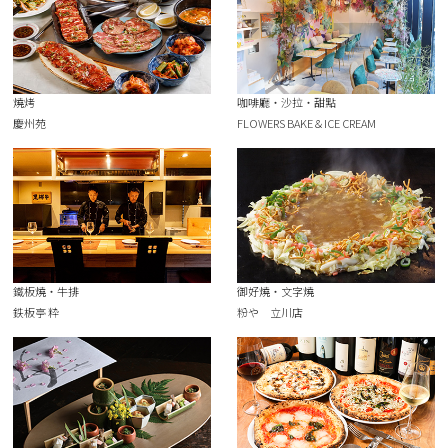
燒烤
咖啡廳・沙拉・甜點
慶州苑
FLOWERS BAKE＆ICE CREAM
鐵板燒・牛排
御好燒・文字燒
鉄板亭 粋
粉や 立川店