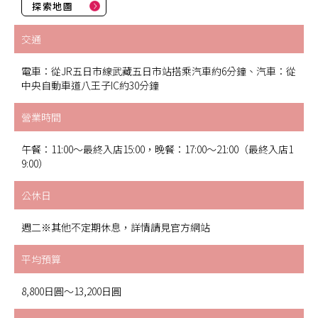
探索地圖
交通
電車：從JR五日市線武藏五日市站搭乘汽車約6分鐘、汽車：從
中央自動車道八王子IC約30分鐘
營業時間
午餐：11:00～最終入店15:00，晚餐：17:00～21:00（最終入店1
9:00）
公休日
週二※其他不定期休息，詳情請見官方網站
平均預算
8,800日圓～13,200日圓