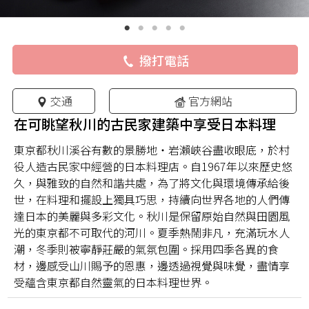
撥打電話
交通
官方網站
在可眺望秋川的古民家建築中享受日本料理
東京都秋川溪谷有數的景勝地・岩瀨峽谷盡收眼底，於村
役人造古民家中經營的日本料理店。自1967年以來歷史悠
久，與雅致的自然和諧共處，為了將文化與環境傳承給後
世，在料理和擺設上獨具巧思，持續向世界各地的人們傳
達日本的美麗與多彩文化。秋川是保留原始自然與田園風
光的東京都不可取代的河川。夏季熱鬧非凡，充滿玩水人
潮，冬季則被寧靜莊嚴的氣氛包圍。採用四季各異的食
材，邊感受山川賜予的恩惠，邊透過視覺與味覺，盡情享
受蘊含東京都自然靈氣的日本料理世界。