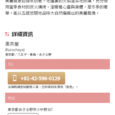
美麗風景迎接來訪者。地爐裏的火焰溫柔地燃燒，充分使
用當季食材的炭火燒烤，溫暖著心靈與身體，是冬季的奢
華。能以五感悠閒地品味大自然編織出的美麗風情。
詳細資訊
黒茶屋
(Kurochaya)
東京都／八王子・青梅・あきる野
TEL
+81-42-596-0129
洽詢時請告知服務人員，您的資訊來源為「旅色」。
地址
東京都あきる野市小中野167