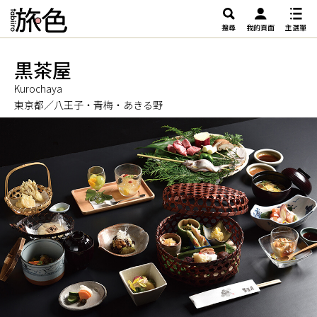
搜尋
我的頁面
主選單
黒茶屋
Kurochaya
東京都／八王子・青梅・あきる野