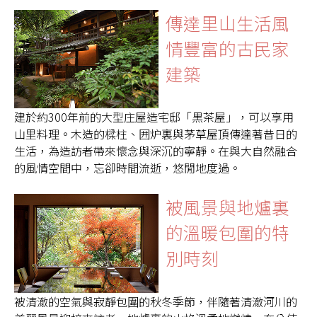
傳達里山生活風
情豐富的古民家
建築
建於約300年前的大型庄屋造宅邸「黒茶屋」，可以享用
山里料理。木造的樑柱、囲炉裏與茅草屋頂傳達著昔日的
生活，為造訪者帶來懷念與深沉的寧靜。在與大自然融合
的風情空間中，忘卻時間流逝，悠閒地度過。
被風景與地爐裏
的溫暖包圍的特
別時刻
被清澈的空氣與寂靜包圍的秋冬季節，伴隨著清澈河川的