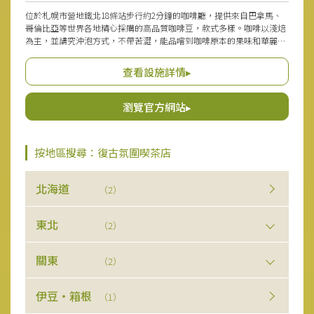
位於札幌市營地鐵北18條站步行約2分鐘的咖啡廳，提供來自巴拿馬、
哥倫比亞等世界各地精心採購的高品質咖啡豆，款式多樣。咖啡以淺焙
為主，並講究沖泡方式，不帶苦澀，能品嚐到咖啡原本的果味和華麗風
采。
查看設施詳情▸
瀏覽官方網站▸
按地區搜尋：復古氛圍喫茶店
北海道
（2）
東北
（2）
關東
（2）
伊豆・箱根
（1）