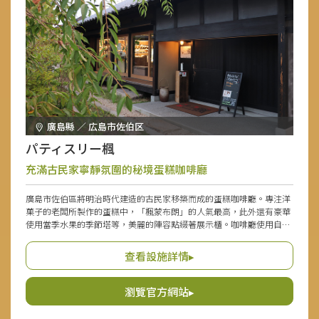
廣島縣 ／ 広島市佐伯区
パティスリー楓
充滿古民家寧靜氛圍的秘境蛋糕咖啡廳
廣島市佐伯區將明治時代建造的古民家移築而成的蛋糕咖啡廳。專注洋
菓子的老闆所製作的蛋糕中，「楓蒙布朗」的人氣最高，此外還有豪華
使用當季水果的季節塔等，美麗的陣容點綴著展示櫃。咖啡廳使用自然
栽培咖啡、焙茶和紅茶也很推薦。無農藥素材特有的醇厚且溫和的味
道，與蛋糕一起營造出令人心安的時光。在活用明治時代的橫梁與木材
查看設施詳情▸
溫暖感的有趣空間中，盡情享受和風的恬靜與洋菓子的華麗。
瀏覽官方網站▸