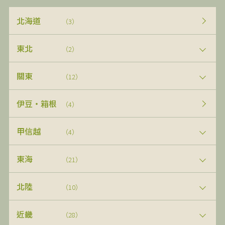
北海道
（3）
東北
（2）
關東
（12）
伊豆・箱根
（4）
甲信越
（4）
東海
（21）
北陸
（10）
近畿
（28）