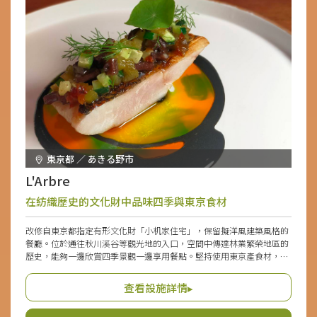
東京都 ／ あきる野市
L'Arbre
在紡織歷史的文化財中品味四季與東京食材
改修自東京都指定有形文化財「小机家住宅」，保留擬洋風建築風格的
餐廳。位於通往秋川溪谷等觀光地的入口，空間中傳達林業繁榮地區的
歷史，能夠一邊欣賞四季景觀一邊享用餐點。堅持使用東京產食材，以
自家栽培的蔬菜及秋川捕獲的鮎魚、「東京しゃも」、八丈島的金目鯛
等多摩・島嶼部的饋贈製作獨特的法式料理為魅力。亦融入奧多摩的鄉
查看設施詳情▸
土料理「のしこみうどん」的改良版，以及和紙「軍道紙」、絹織物
「黑八丈」等在地文化，讓人在享用料理的同時感受地域的魅力。