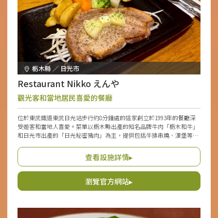
栃木縣 ／ 日光市
Restaurant Nikko えんや
觀光客和當地居民喜愛的餐廳
位於東武鐵道東武日光站步行約8分鐘處的這家創立於1993年的餐廳深
受遊客和當地人喜愛。菜單以栃木縣出產的知名品牌牛肉「栃木和牛」
和日光市出產的「日光秘密豬肉」為主，提供包括牛排串燒、漢堡等當
地食材為基礎的豐盛料理，廣受好評。人氣菜品可在線上商店購買。設
有配菜沙拉、湯等的「午餐服務套餐」及便當外送服務，令人滿意。店
查看設施詳情▸
內裝潢溫馨，設有壁爐，提供桌椅座位和坐墊座位，適合各個年齡層放
鬆用餐。
瀏覽官方網站▸