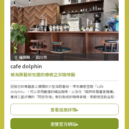
福岡縣 ／ 田川市
cafe dolphin
被海豚藝術包圍的療癒正宗咖啡廳
迎接您的是牆面上廣闊的大型海豚藝術，帶來療癒空間「cafe
dolphin」。可以享用嚴選的精品咖啡，以及在「國際味覺審查機構」
獲得三星評價的「阿部牧場」鮮奶製成的咖啡拿鐵、季節限定飲品和手
工甜點。其中，入口即化的提拉米蘇是自豪的逸品。從生豆開始細心挑
選並自家烘焙的咖啡，讓您每次造訪都能遇見新滋味。老闆與工作人員
查看設施詳情▸
溫暖的人格魅力，使這裡不僅適合與朋友交談，也很適合在吧台個人悠
閒度過時光。
瀏覽官方網站▸