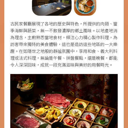
古民家餐廳展現了各地的歷史與特色，所提供的肉類、當
季海鮮與蔬菜，無一不散發濃厚的鄉土風味。以地產地消
為理念，主廚熟悉當地食材，傾注心力精心製作料理，為
訪客帶來獨特的美食體驗，這也是造訪這些地區的一大樂
趣。在如隱世之地般的靜謐氛圍中，享用和食、義大利料
理或法式料理，無論是午餐、拼盤餐點，還是晚餐，都能
令人深深回味，成就一段充滿滋味與美好的用餐時光。