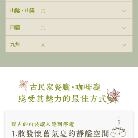
山陰・山陽
（7）
四國
（1）
九州
（4）