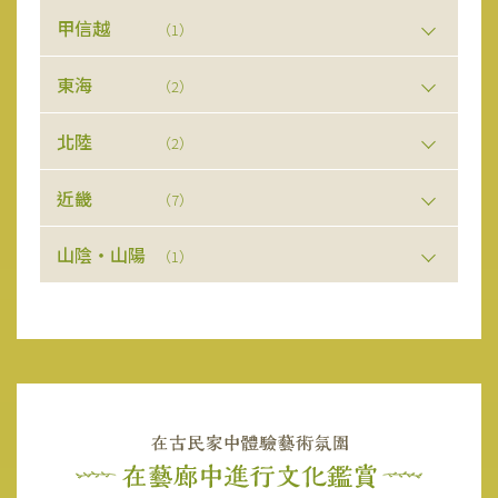
甲信越
（1）
東海
（2）
北陸
（2）
近畿
（7）
山陰・山陽
（1）