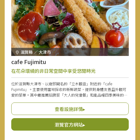
滋賀縣 ／ 大津市
cafe Fujimitu
在花朵環繞的非日常空間中享受悠閒時光
位於滋賀縣大津市、以避邪聞名的「立木觀音」附近的「cafe
Fujimitu」。主要使用當地採收的新鮮蔬菜，提供對身體友善且外觀可
愛的菜單。其中最推薦招牌菜「大人的兒童餐」和能品嚐四季美味的
「期間限定午餐」。以季節水果製作的份量充足的「季節限定聖代」等
甜點也很受好評。在以花為主題、擺放手工雜貨的空間裡，這是熱愛手
查看設施詳情▸
作的店主傾注心意打造的空間，想一邊放鬆一邊享受料理和花。
瀏覽官方網站▸