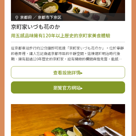
京都府 ／ 京都市下京区
京町家いづも花のか
用五感品味擁有120年以上歷史的京町家美食體驗
從京都車站步行約12分鐘即可抵達「京町家いづも花のか」。位於寧靜
的巷弄裡，讓人忘記身處京都市區的平靜空間。這棟建於明治時代後
期、擁有超過120年歷史的京町家，設有精緻的欄間與雪見窗，能感受
到傳統建築的韻味，且備有古董家具，營造出大正浪漫的氛圍。店內除
了提供以當地農家直送的京野菜和水果等京都味覺匯聚而成的日常小菜
查看設施詳情▸
和豪華晚餐外，還能享用華麗擺盤的甜點。也推薦使用和服租借方案，
穿著和服盡情享受美好時光。
瀏覽官方網站▸