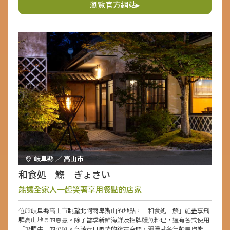
瀏覽官方網站▸
岐阜縣 ／ 高山市
和食処 鰶 ぎょさい
能讓全家人一起笑著享用餐點的店家
位於岐阜縣高山市眺望北阿爾卑斯山的地點，「和食処 鰶」能盡享飛
驒高山地區的恩惠。除了當季新鮮海鮮及招牌鰻魚料理，還有各式使用
「飛驒牛」的菜單。充滿昔日風情的復古空間，瀰漫著各年齡層均能一