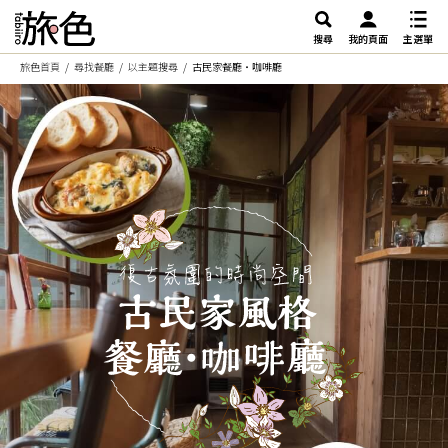
搜尋
我的頁面
主選單
旅色首頁
尋找餐廳
以主題搜尋
古民家餐廳・咖啡廳