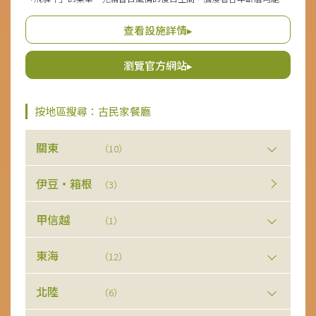
同度過的寧靜氣氛，經常可見祖父母帶著孫兒，共享奢華時光的場景。
入口處設有坡道，體貼無障礙設施令人欣喜。總座位數約140個，從少
查看設施詳情▸
人數的團體到大型團體均能廣泛應對。
瀏覽官方網站▸
按地區搜尋：古民家餐廳
關東
（10）
伊豆・箱根
（3）
甲信越
（1）
東海
（12）
北陸
（6）