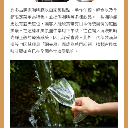
許多古民家咖啡廳以自家製甜點、手作午餐、輕食以及季
節限定菜單為特色，並提供咖啡等多樣飲品。一些咖啡館
更設有露天座位，讓客人能欣賞帶有日本傳統風情的庭園
美景。在這樣和風氛圍中享用下午茶，往往讓人沉浸於時
光靜止般的療癒感受，因此深受喜愛。此外，內部裝潢與
擺設也因其極具「網美風」而成為熱門話題，這類古民家
咖啡廳如今已在全國各地廣受歡迎。