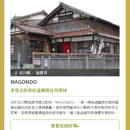
石川縣 ／ 加賀市
MAGONDO
享受古民家的溫暖與在地風味
位於石川縣加賀市橋立町的「MAGONDO」，是一棟經過翻新改建為整
棟出租的古民家公寓與餐廳。提供使用當地石川縣時令食材製作的手工
菜單，並使用營養價值高的皮洛爾米，讓人能品嚐到對身體友善的料
理。其中，1日限量20份的「MAGO午餐」和使用絕品雞蛋的「小子厚
蛋燒定食」非常受歡迎。住宿期間，可在場地內的咖啡廳與酒吧放鬆，
查看設施詳情▸
從用餐到住宿都能在同一地方完成，令人感到愉快。這裡是個能忘卻日