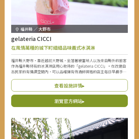
福井縣 ／ 大野市
gelateria CICCI
在風情萬種的城下町細細品味義式冰淇淋
福井縣大野市・靠近越前大野城，坐落著被當地人以及來自縣外的旅客
作為福井縣特有的冰淇淋店用心款待的「gelateria CICCI」。在改建自
古民家的有情調空間內，可以品嚐擁有侍酒師資格的店主每日早晨手工
製作的新鮮冰淇淋。以在地大野市採收的嚴選食材為主，健康取向且對
身體友善的冰淇淋，推薦給注重健康的人以及兒童。店內備有日式榻榻
查看設施詳情▸
米席位和草地庭院，帶小孩的客人也能輕鬆前往，令人感到欣喜。也可
透過線上商店從全國各地購買。
瀏覽官方網站▸