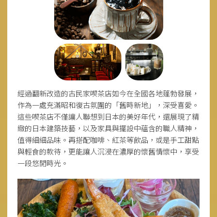
經過翻新改造的古民家喫茶店如今在全國各地蓬勃發展，
作為一處充滿昭和復古氛圍的「舊時新地」，深受喜愛。
這些喫茶店不僅讓人聯想到日本的美好年代，還展現了精
緻的日本建築技藝，以及家具與擺設中蘊含的職人精神，
值得細細品味。再搭配咖啡、紅茶等飲品，或是手工甜點
與輕食的款待，更能讓人沉浸在濃厚的懷舊情懷中，享受
一段悠閒時光。