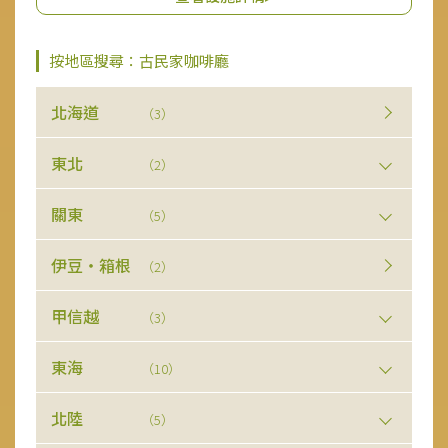
按地區搜尋：古民家咖啡廳
北海道
（3）
東北
（2）
關東
（5）
伊豆・箱根
（2）
甲信越
（3）
東海
（10）
北陸
（5）