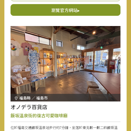
常忙碌，享受私人時光的理想場所。
瀏覽官方網站▸
福島縣 ／ 福島市
オノデラ百貨店
飯坂溫泉街的復古可愛咖啡廳
位於福島交通飯坂溫泉站步行約7分鐘，坐落於東北數一數二的飯坂溫