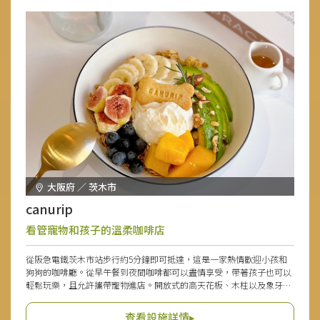
大阪府 ／ 茨木市
canurip
看管寵物和孩子的溫柔咖啡店
從阪急電鐵茨木市站步行約5分鐘即可抵達，這是一家熱情歡迎小孩和
狗狗的咖啡廳。從早午餐到夜間咖啡都可以盡情享受，帶著孩子也可以
輕鬆玩樂，且允許攜帶寵物進店。開放式的高天花板、木柱以及象牙色
的粉漿牆壁營造出舒適宜人的氛圍。
查看設施詳情▸