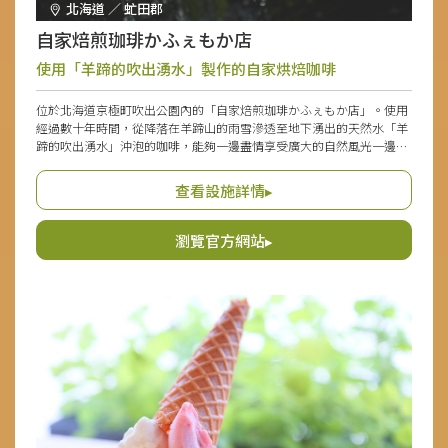
北海道 ／ 虻田郡
自家焙煎珈琲かふぇもか店
使用「羊蹄的吹出湧水」製作的自家烘焙咖啡
位於北海道京極町吹出公園內的「自家焙煎珈琲かふぇもか店」。使用
經過數十年時間，從降落在羊蹄山的雨雪滲透至地下湧出的天然水「羊
蹄的吹出湧水」沖泡的咖啡，能夠一邊盡情享受廣大的自然風光一邊品
嚐。種類豐富的咖啡豆與手沖濾掛包皆可購買，推薦作為伴手禮。為了
引出甘味烘焙的咖啡，以濾布手沖方式仔細沖泡。晴朗的日子，可在露
查看設施詳情▸
臺座位一邊欣賞被稱為「蝦夷富士」的羊蹄山，一邊享受香氣濃郁的咖
啡。
瀏覽官方網站▸