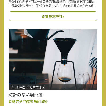
泉街中的咖啡館。可以一邊品嘗使用福島縣產水果製作的飲料和甜點，
一邊享受街道漫步。「泡湯後穿搭」女孩子插圖的浴桶等原創商品也正
在販售中。
查看設施詳情▸
北海道 ／ 札幌市北区
時計のない喫茶店
聆聽音樂品嚐美味的咖啡