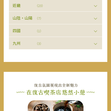
近畿
（23）
山陰・山陽
（7）
四國
（1）
九州
（3）