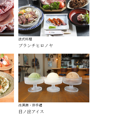
法式料理
ブランチヒロノヤ
冰淇淋・伴手禮
日ノ出アイス