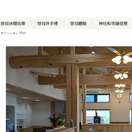
想找休閒玩樂
想找伴手禮
想找體驗
神社和寺廟巡禮
カリーショップEPI