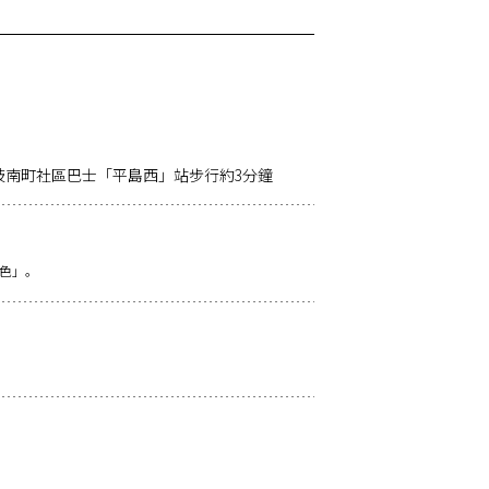
岐南町社區巴士「平島西」站步行約3分鐘
色」。