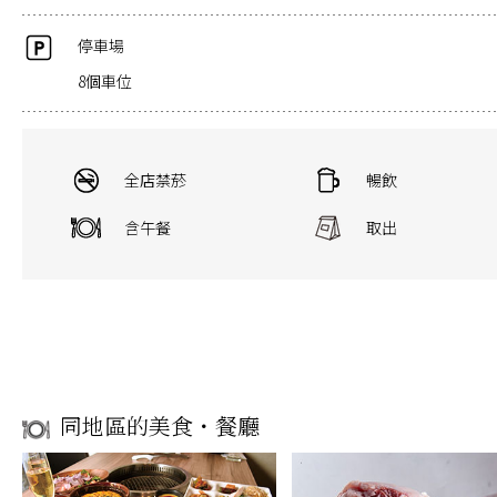
停車場
8個車位
全店禁菸
暢飲
含午餐
取出
同地區的美食・餐廳