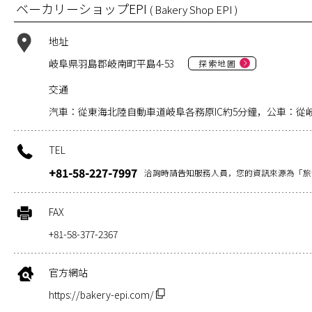
ベーカリーショップEPI
( Bakery Shop EPI )
地址
岐阜県羽島郡岐南町平島4-53
探索地圖
交通
汽車：從東海北陸自動車道岐阜各務原IC約5分鐘，公車：從
TEL
+81-58-227-7997
洽詢時請告知服務人員，您的資訊來源為「旅
FAX
+81-58-377-2367
官方網站
https://bakery-epi.com/