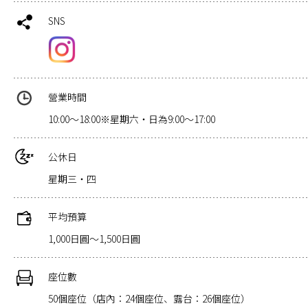
SNS
營業時間
10:00～18:00※星期六・日為9:00～17:00
公休日
星期三・四
平均預算
1,000日圓～1,500日圓
座位數
50個座位（店內：24個座位、露台：26個座位）