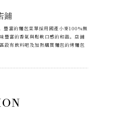
店鋪
I」。豐富的麵包菜單採用國產小麥100%無
味豐富的香氣與鬆軟口感的和諧。店鋪
區設有飲料吧及加熱購買麵包的烤麵包