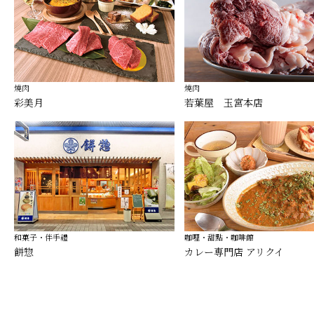
燒肉
燒肉
彩美月
若葉屋 玉宮本店
和菓子・伴手禮
咖哩・甜點・咖啡館
餅惣
カレー専門店 アリクイ