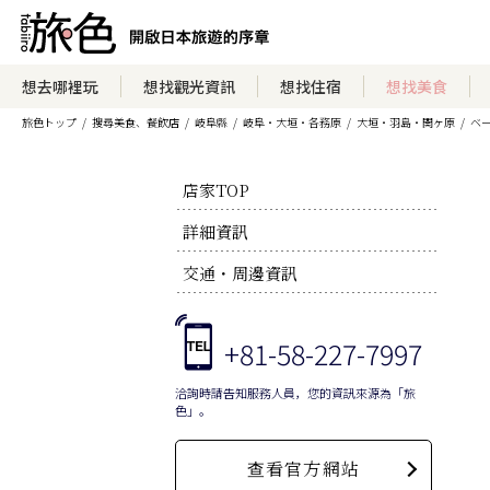
想去哪裡玩
想找觀光資訊
想找住宿
想找美食
旅色トップ
搜尋美食、餐飲店
岐阜縣
岐阜・大垣・各務原
大垣・羽島・関ヶ原
ベー
店家TOP
詳細資訊
交通・周邊資訊
+81-58-227-7997
洽詢時請告知服務人員，您的資訊來源為「旅
色」。
查看官方網站