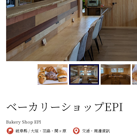
ベーカリーショップEPI
Bakery Shop EPI
岐阜縣 / 大垣・羽島・関ヶ原
交通・周邊資訊