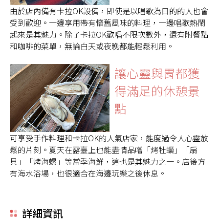
由於店內備有卡拉OK設備，即使是以唱歌為目的的人也會
受到歡迎。一邊享用帶有懷舊風味的料理，一邊唱歌熱鬧
起來是其魅力。除了卡拉OK歡唱不限次數外，還有附餐點
和咖啡的菜單，無論白天或夜晚都能輕鬆利用。
讓心靈與胃都獲
得滿足的休憩景
點
可享受手作料理和卡拉OK的人氣店家，能度過令人心靈放
鬆的片刻。夏天在露臺上也能盡情品嚐「烤牡蠣」「扇
貝」「烤海螺」等當季海鮮，這也是其魅力之一。店後方
有海水浴場，也很適合在海邊玩樂之後休息。
詳細資訊