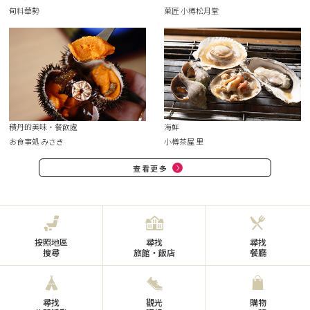
旬料華勢
菓匠 小樽松月堂
積丹的美味・餐飲處
海鮮
お食事処 みさき
小樽茶屋 里
查看更多
按照地區
尋找
尋找
搜尋
旅館・飯店
餐廳
尋找
觀光
購物