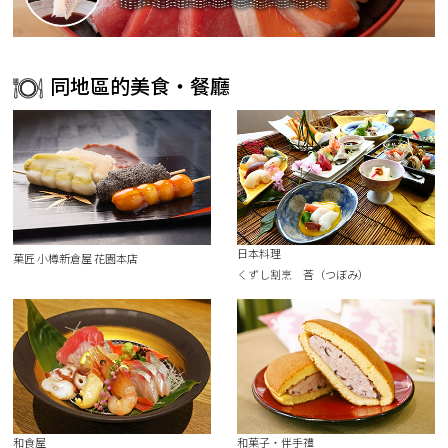
同地區的美食・餐廳
日本料理
菓匠 小樽新倉屋 花園本店
くずし割烹 莟（つぼみ）
和食屋
和菓子・伴手禮