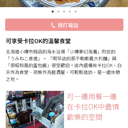
撥打電話
可享受卡拉OK的溫馨食堂
北海道小樽市銭函的海水浴場「小樽夢幻海灘」附近的
「うみねこ食道」。 「喫茶店的那不勒斯義大利麵」與
「很昭和風的蛋包飯」很受歡迎。店內還備有卡拉OK，白
天作為食堂、夜晚作為居酒屋，可輕鬆造訪，是一處休憩
之地。
可一邊用餐一邊
在卡拉OK中盡情
歡樂的空間