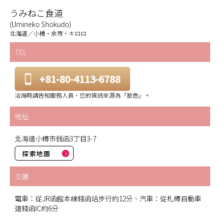
うみねこ食道
(Umineko Shokudo)
北海道／小樽・余市・キロロ
TEL
+81-80-4113-6788
洽詢時請告知服務人員，您的資訊來源為「旅色」。
地址
北海道小樽市銭函3丁目3-7
探索地圖
交通
電車：從JR函館本線錢函站步行約12分、汽車：從札樽自動車
道錢函IC約6分