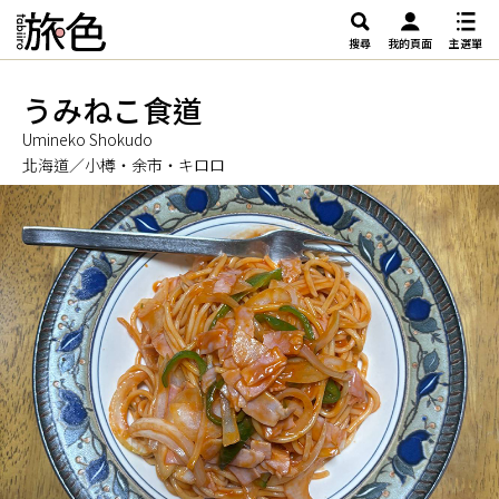
搜尋
我的頁面
主選單
うみねこ食道
Umineko Shokudo
北海道／小樽・余市・キロロ