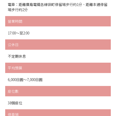
電車：距離廣島電鐵各線袋町停留場步行約1分、距離本通停留
場步行約2分
營業時間
17:00～翌2:00
公休日
不定期休息
平均預算
6,000日圓～7,000日圓
座位數
38個座位
停車場