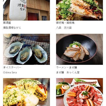
居酒屋
御好燒・鐵板燒
燻製酒場ながと
八昌 流川店
オイスターバー
ラーメン・まぜ麺
Ostrea Sera
まぜ麺 おっくん堂