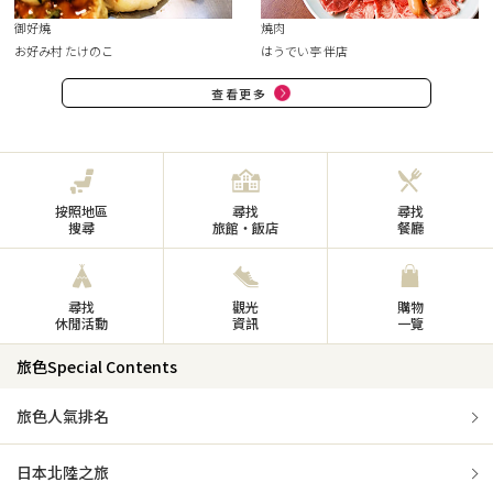
御好燒
燒肉
お好み村 たけのこ
はうでい亭 伴店
查看更多
按照地區
尋找
尋找
搜尋
旅館・飯店
餐廳
尋找
觀光
購物
休閒活動
資訊
一覽
旅色Special Contents
旅色人氣排名
日本北陸之旅