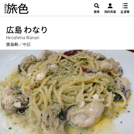
搜尋
我的頁面
主選單
広島 わなり
Hiroshima Wanari
廣島縣／中区