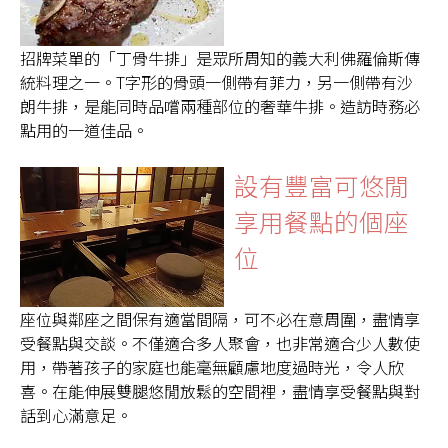
招牌菜單的「丁骨牛排」是眾所周知的義大利佛羅倫斯傳
統料理之一。T字形的骨頭一側帶有菲力，另一側帶有沙
朗牛排，是能同時品嚐兩種部位的奢華牛排。造訪時務必
點用的一道佳品。
設有豐富可悠閒
享用餐點的個座
位
座位與鄰座之間保有適當間隔，可不必在意周圍，盡情享
受餐點與交談。不僅適合多人聚會，也非常適合少人數使
用，帶著孩子的家庭也能毫無顧慮地度過時光，令人欣
喜。在能伸展雙腿悠閒放鬆的空間裡，盡情享受餐點與對
話到心滿意足。