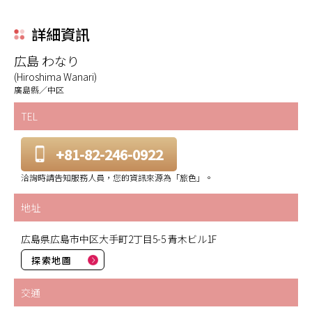
詳細資訊
広島 わなり
(Hiroshima Wanari)
廣島縣／中区
TEL
+81-82-246-0922
洽詢時請告知服務人員，您的資訊來源為「旅色」。
地址
広島県広島市中区大手町2丁目5-5 青木ビル1F
探索地圖
交通