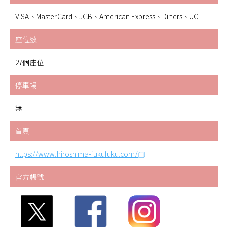
VISA、MasterCard、JCB、American Express、Diners、UC
座位數
27個座位
停車場
無
首頁
https://www.hiroshima-fukufuku.com/
官方帳號