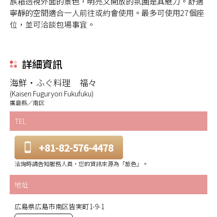
族箱透視外面的景色，明亮又開放的氛圍是其魅力。舒適
寧靜的空間適合一人前往或約會使用。最多可使用27個座
位，並可洽談包場事宜。
詳細資訊
海鮮・ふぐ料理 福々
(Kaisen Fuguryori Fukufuku)
廣島縣／南区
TEL
+81-82-576-4478
洽詢時請告知服務人員，您的資訊來源為「旅色」。
地址
広島県広島市南区皆実町1-9-1