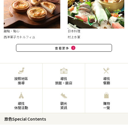
甜點・點心
日本料理
西洋菓子カトルフィユ
村上水軍
查看更多
按照地區
尋找
尋找
搜尋
旅館・飯店
餐廳
尋找
觀光
購物
休閒活動
資訊
一覽
旅色Special Contents