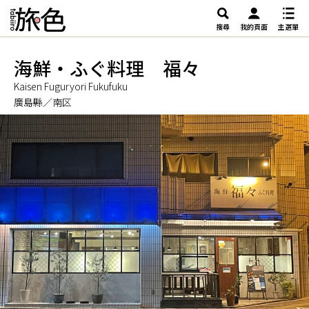
搜尋
我的頁面
主選單
海鮮・ふぐ料理 福々
Kaisen Fuguryori Fukufuku
廣島縣／南区