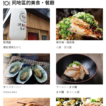
同地區的美食・餐廳
居酒屋
御好燒・鐵板燒
燻製酒場ながと
八昌 流川店
オイスターバー
ラーメン・まぜ麺
Ostrea Sera
まぜ麺 おっくん堂