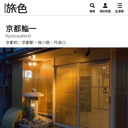
搜尋
我的頁面
主選單
京都鮨一
Kyotosushiichi
京都府／京都駅・梅小路・丹波口