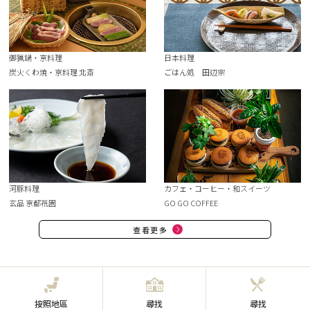
御猟鍋・京料理
日本料理
炭火くわ焼・京料理 北斎
ごはん処 田辺宗
河豚料理
カフェ・コーヒー・和スイーツ
玄品 京都祇園
GO GO COFFEE
查看更多
按照地區
尋找
尋找