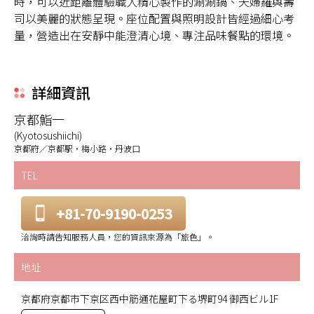
時，可以近距離體驗職人精心製作的涮涮鍋、天婦羅與壽
司以美麗的狀態呈現。座位配置與照明設計皆經過細心考
量，營造出在安靜中能澄清心境、專注品味餐點的環境。
詳細資訊
京都鮨一
(Kyotosushiichi)
京都府／京都駅・梅小路・丹波口
TEL
+81-70-9190-0253
洽詢時請告知服務人員，您的資訊來源為「旅色」。
地址
京都府京都市下京区西中筋通花屋町下る堺町94 御西ビル1F