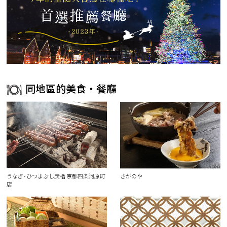
同地區的美食・餐廳
うなぎ･ひつまぶし炭櫓 京都四条河原町
さがのや
店