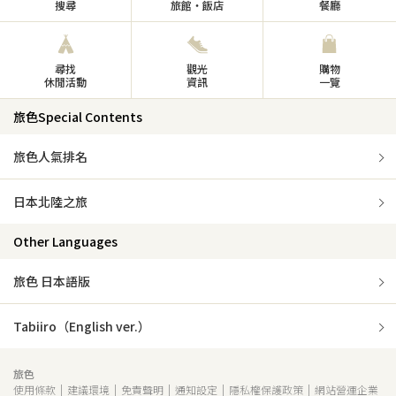
搜尋
旅館・飯店
餐廳
尋找
觀光
購物
休閒活動
資訊
一覽
旅色Special Contents
旅色人氣排名
日本北陸之旅
Other Languages
旅色 日本語版
Tabiiro（English ver.）
旅色
使用條款
建議環境
免責聲明
通知設定
隱私權保護政策
網站營運企業