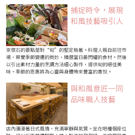
捕捉時令，展現
和風技藝吸引人
京懷石的要點是對“旬”的堅定執著。料理人親自前往市
場，察覺季節變遷的微妙，精選當日最閃耀的食材。然後
以引出素材力量的烹調方法細心製作，提供旬的絕佳美
味。季節的恩惠將為心靈與身體帶來豐富的喜悅。
與和風意匠一同
品味職人技藝
店內瀰漫著日式風情，充滿寧靜與氣質。坐在吧檯個座位