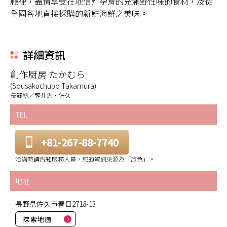
廳裡，盡情享受在地信州孕育的充滿野性味的食材，及從
全國各地直接採購的新鮮海鮮之美味。
詳細資訊
創作厨房 たかむら
(Sousakuchubo Takamura)
長野縣／軽井沢・佐久
TEL
+81-267-88-7740
洽詢時請告知服務人員，您的資訊來源為「旅色」。
地址
長野県佐久市春日2718-13
探索地圖