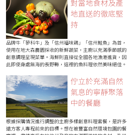
對當地食材及產
地直送的徹底堅
持
品牌牛「蓼科牛」及「信州福味鶏」「信州鮭魚」為首，
使用在地大森農園採收的新鮮蔬菜，主廚以充滿季節感的
創意調理呈現菜單。海鮮則直接從全國各地漁港進貨，因
此即使身處無海的長野縣，這裡的魚料理依然美味絕佳。
佇立於充滿自然
氣息的寧靜聚落
中的餐廳
根據採購情況進行調整的主廚多樣創意料理套餐，是許多
遠方客人專程前來的目標。想在被豐富自然環境包圍的餐