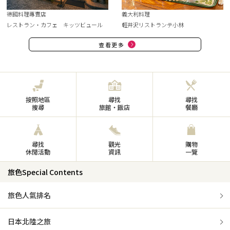
德國料理專賣店
義大利料理
レストラン・カフェ キッツビュール
軽井沢リストランテ小林
查看更多
按照地區
尋找
尋找
搜尋
旅館・飯店
餐廳
尋找
觀光
購物
休閒活動
資訊
一覽
旅色Special Contents
旅色人氣排名
日本北陸之旅