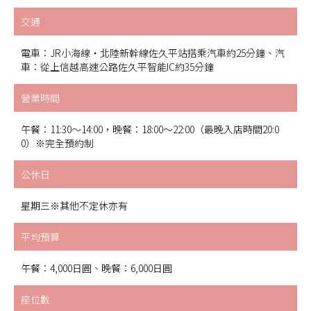
交通
電車：JR小海線・北陸新幹線佐久平站搭乘汽車約25分鐘、汽
車：從上信越高速公路佐久平智能IC約35分鐘
營業時間
午餐：11:30～14:00，晚餐：18:00～22:00（最晚入店時間20:0
0）※完全預約制
公休日
星期三※其他不定休亦有
平均預算
午餐：4,000日圓、晚餐：6,000日圓
座位數