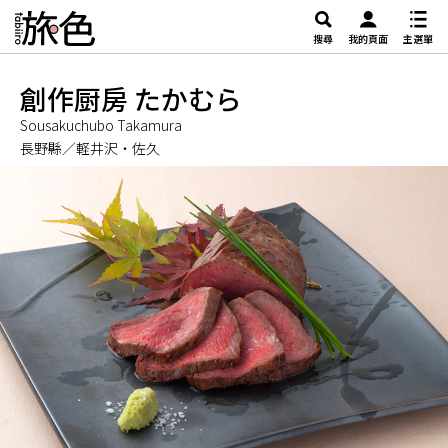
搜尋
我的頁面
主選單
創作厨房 たかむら
Sousakuchubo Takamura
長野縣／軽井沢・佐久