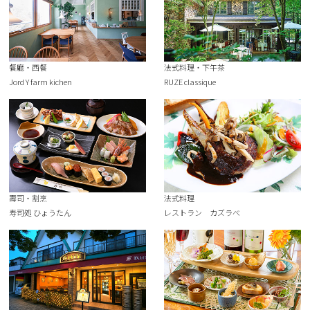
餐廳・西餐
法式料理・下午茶
Jord Y farm kichen
RUZE classique
壽司・割烹
法式料理
寿司処 ひょうたん
レストラン カズラべ