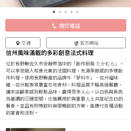
撥打電話
交通
官方網站
信州風味滿載的多彩創意法式料理
位於長野縣佐久市安靜聚落中的「創作厨房 たかむら」，
可以享受融入和食元素的法國料理，充滿季節感的多樣創
作料理。使用長野縣產的品牌牛「蓼科牛」、信州福味
雞、信州鮭魚等豐富在地食材，料理品質不輸高級餐廳，
讓來店顧客感到輕鬆品味，贏得眾多人心。以白色與黑色
為基調的沉穩空間，也推薦用於與重要人士共度紀念日的
餐食。並且有附帶飲料無限暢飲的方案，能應付各種活動
的宴會和派對。