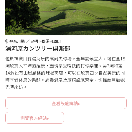
神奈川縣 ／ 足柄下郡湯河原町
湯河原カンツリー倶楽部
位於神奈川縣湯河原的高爾夫球場。全年氣候宜人，可在全18
洞欣賞太平洋的絕景，盡情享受暢快的打球樂趣。第7洞和第
14洞設有山屋風格的球場商店，可以在欣賞四季自然美景的同
時享受休息的樂趣。周邊溫泉及旅館設施齊全，也推薦兼顧觀
光時來訪。
查看設施詳情▸
瀏覽官方網站▸