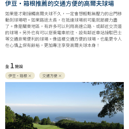
伊豆・箱根推薦的交通方便的高爾夫球場
如果是才剛接觸高爾夫球不久，一定會想輕鬆無壓力的出門移
動到球場吧。如果路途太長，在抵達球場前可能就筋疲力盡
了。像是關東地區，有許多可以利用高速公路、或鄰近交流道
的球場。另外也有可以搭乘電車前往、設有鄰近車站接駁巴士
等交通非常便利的球場。像這樣交通方便的球場，也能更令人
在心情上保有餘裕，更加專注享受高爾夫球本身！
1
全
施設
伊豆・箱根 ×
交通方便 ×