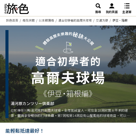
搜尋
我的頁面
主選單
旅色首頁
尋找休閒
以主題搜尋
適合初學者的高爾夫球場
交通方便
伊豆・箱根
《伊豆・箱根編》
湯河原カンツリー倶楽部
位於神奈川縣湯河原的高爾夫球場。全年氣候宜人，可在全18洞欣賞太平洋的絕
景，盡情享受暢快的打球樂趣。第7洞和第14洞設有山屋風格的球場商店，可以在
欣賞四季自然美景的同時享受休息的樂趣。周邊溫泉及旅館設施齊全，也推薦兼
顧觀光時來訪。
能輕鬆抵達最好！