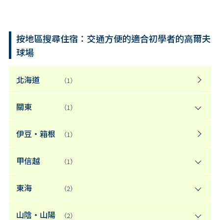
按地區搜尋住宿：交通方便的適合初學者的高爾夫
球場
北海道
（1）
關東
（1）
伊豆・箱根
（1）
甲信越
（1）
東海
（2）
山陰・山陽
（2）