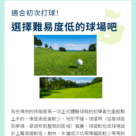
有些場地的特徵是第一次正式體驗球局的初學者也能輕鬆
上手的。像是高低差較少，地形平緩。球道帶（從發球區
到果嶺，草皮修剪整齊的區域）寬廣、球道較短或球場設
計上難易度較低。樹林、水塘或沙坑等障礙區較少等等的