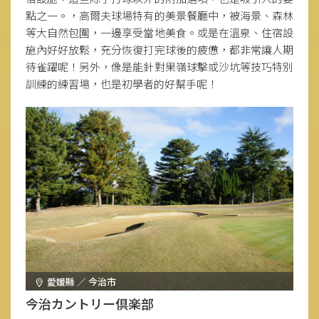
點之一。，高爾夫球場特有的美景餐廳中，被海景、森林
等大自然包圍，一邊享受當地美食。或是在溫泉、住宿設
施內好好放鬆，充分恢復打完球後的疲憊，都非常讓人期
待雀躍呢！另外，像是能針對果嶺球擊或沙坑等技巧特別
訓練的練習場，也是初學者的好幫手呢！
愛媛縣 ／ 今治市
今治カントリー倶楽部