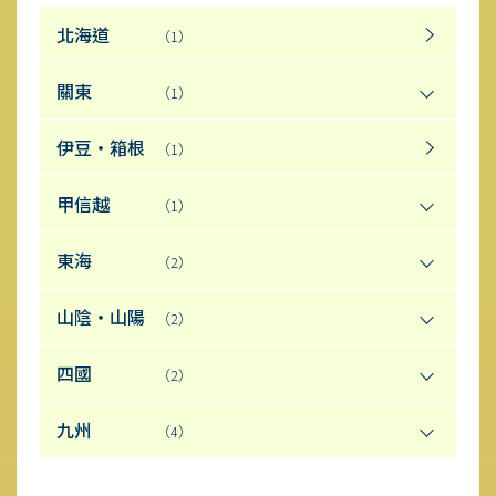
北海道
（1）
關東
（1）
伊豆・箱根
（1）
甲信越
（1）
東海
（2）
山陰・山陽
（2）
四國
（2）
九州
（4）