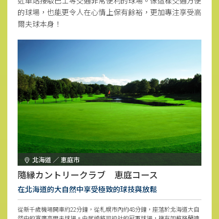
近車站接駁巴士等交通非常便利的球場。像這樣交通方便
的球場，也能更令人在心情上保有餘裕，更加專注享受高
爾夫球本身！
北海道 ／ 恵庭市
隨縁カントリークラブ 恵庭コース
在北海道的大自然中享受極致的球技與放鬆
從新千歲機場開車約22分鐘，從札幌市內約48分鐘，座落於北海道大自
然中的寬廣高爾夫球場。由尾崎將司設計的冠軍球場，擁有如蘇格蘭連