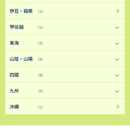
伊豆・箱根
（1）
甲信越
（1）
東海
（3）
山陰・山陽
（4）
四國
（6）
九州
（5）
沖繩
（1）