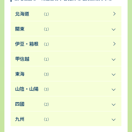
北海道
（1）
關東
（1）
伊豆・箱根
（1）
甲信越
（1）
東海
（3）
山陰・山陽
（3）
四國
（2）
九州
（1）