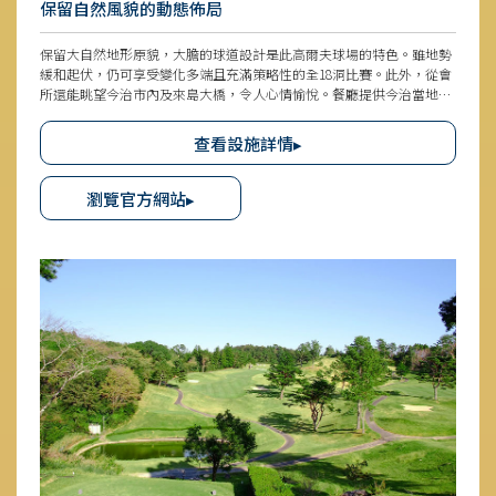
保留自然風貌的動態佈局
保留大自然地形原貌，大膽的球道設計是此高爾夫球場的特色。雖地勢
緩和起伏，仍可享受變化多端且充滿策略性的全18洞比賽。此外，從會
所還能眺望今治市內及來島大橋，令人心情愉悅。餐廳提供今治當地美
食「燒豚蛋飯」與使用瀨戶內海海鮮的多樣料理。不論是熟悉高爾夫場
的人士，或是初學者皆能輕鬆使用的俱樂部氛圍。
查看設施詳情▸
瀏覽官方網站▸