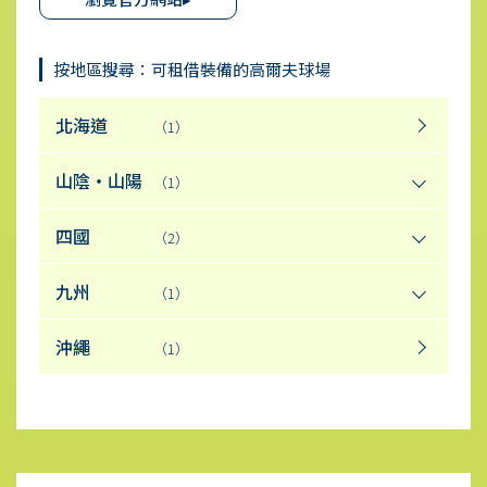
按地區搜尋：可租借裝備的高爾夫球場
北海道
（1）
山陰・山陽
（1）
四國
（2）
九州
（1）
沖繩
（1）