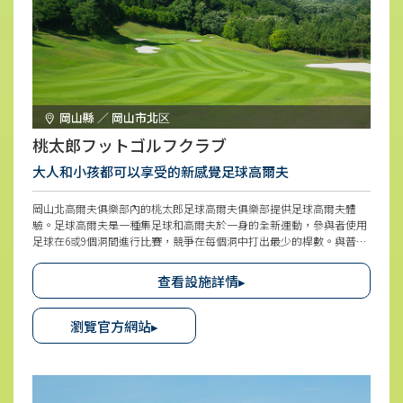
岡山縣 ／ 岡山市北区
桃太郎フットゴルフクラブ
大人和小孩都可以享受的新感覺足球高爾夫
岡山北高爾夫俱樂部內的桃太郎足球高爾夫俱樂部提供足球高爾夫體
驗。足球高爾夫是一種集足球和高爾夫於一身的全新運動，參與者使用
足球在6或9個洞間進行比賽，競爭在每個洞中打出最少的桿數。與普通
的高爾夫不同，足球高爾夫只需用腳踢球，適合從小孩到大人的所有人
參與。
查看設施詳情▸
瀏覽官方網站▸