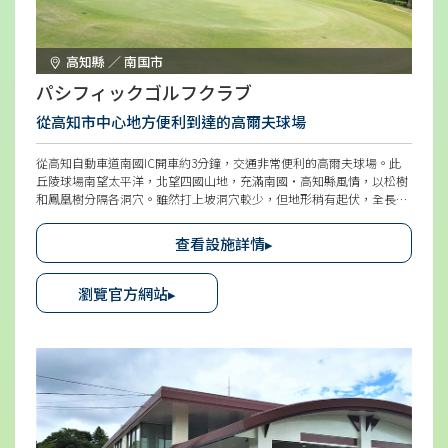
高知縣 ／ 南国市
パシフィックゴルフクラブ
從高知市中心地方便利到達的高爾夫球場
從高知自動車道南國IC開車約3分鐘，交通非常便利的高爾夫球場。此
丘陵球場南望太平洋，北望四國山地，充滿南國・高知縣風情，以松樹
和鳳凰樹分隔各洞穴。雖然打上坡洞穴較少，但地形稍有起伏，全長也
較長。每個洞穴表情各異，富有策略性，讓初學者到實力者都想多次挑
戰。此外，也會設定「女子応援DAY」，女性高爾夫球手也經常造訪。
查看設施詳情▸
引進電磁感應式球車，移動方便令人高興。
瀏覽官方網站▸