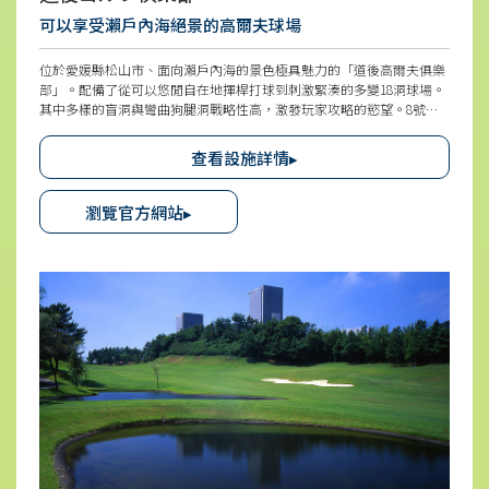
可以享受瀨戶內海絕景的高爾夫球場
位於愛媛縣松山市、面向瀨戶內海的景色極具魅力的「道後高爾夫俱樂
部」。配備了從可以悠閒自在地揮桿打球到刺激緊湊的多變18洞球場。
其中多樣的盲洞與彎曲狗腿洞戰略性高，激發玩家攻略的慾望。8號洞
可一邊打球一邊眺望松山城，是其招牌特色。
查看設施詳情▸
瀏覽官方網站▸