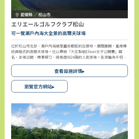
愛媛縣 ／ 松山市
エリエールゴルフクラブ松山
可一覽瀨戶內海大全景的高爾夫球場
位於松山市北部、瀨戶內海絕景盡收眼底的丘陵地，廣闊展開，重視傳
統與格式的高爾夫球場。也以舉辦「大王製紙Elleair女子公開賽」聞
名，全場18間、標準桿72、總長度6624碼的人氣球場。各洞雖為平坦，
但沙坑、水障礙等設施巧妙，戰略性很高。館內設施也很齊全，打球後
可在天然溫泉紓解疲勞。在景觀良好的餐廳中，可盡情享用當地產季節
查看設施詳情▸
食材豐富的餐點。
瀏覽官方網站▸