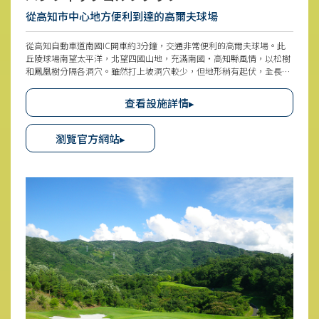
從高知市中心地方便利到達的高爾夫球場
從高知自動車道南國IC開車約3分鐘，交通非常便利的高爾夫球場。此
丘陵球場南望太平洋，北望四國山地，充滿南國・高知縣風情，以松樹
和鳳凰樹分隔各洞穴。雖然打上坡洞穴較少，但地形稍有起伏，全長也
較長。每個洞穴表情各異，富有策略性，讓初學者到實力者都想多次挑
戰。此外，也會設定「女子応援DAY」，女性高爾夫球手也經常造訪。
查看設施詳情▸
引進電磁感應式球車，移動方便令人高興。
瀏覽官方網站▸