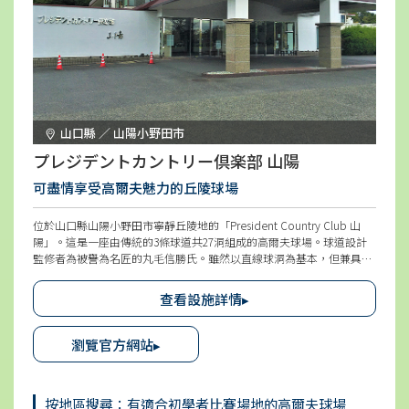
山口縣 ／ 山陽小野田市
プレジデントカントリー倶楽部 山陽
可盡情享受高爾夫魅力的丘陵球場
位於山口縣山陽小野田市寧靜丘陵地的「President Country Club 山
陽」。這是一座由傳統的3條球道共27洞組成的高爾夫球場。球道設計
監修者為被譽為名匠的丸毛信勝氏。雖然以直線球洞為基本，但兼具布
局美感與難度，打造出能讓人盡情享受高爾夫樂趣的球道。
查看設施詳情▸
瀏覽官方網站▸
按地區搜尋：有適合初學者比賽場地的高爾夫球場