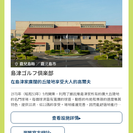
鹿兒島縣 ／ 鹿児島市
島津ゴルフ倶楽部
在島津家廣闊的丘陵地享受大人的高爾夫
1978年（昭和53年）9月開業，利用了據說是島津家所有的廣大丘陵地
的名門球場。每個球洞皆有寬廣的球道，動態的布局和果嶺的速度是其
特色，提供18洞、6811碼的享受。場地維護完善，因而能舒適地進行比
賽，推薦作為高爾夫初學者或旅遊活動。
查看設施詳情▸
瀏覽官方網站▸