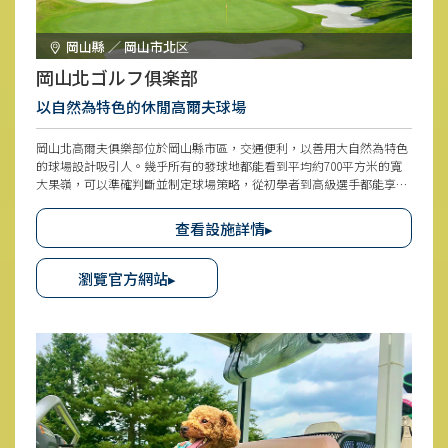
岡山縣 ／ 岡山市北区
岡山北ゴルフ俱楽部
以自然為特色的休閒高爾夫球場
岡山北高爾夫俱樂部位於岡山縣市區，交通便利，以善用大自然為特色
的球場設計吸引人。幾乎所有的發球地都能看到平均約700平方米的寬
大果嶺，可以準確判斷並制定球場策略，從初學者到高級選手都能享
受。所有高爾夫車都配備了GPS導航系統，還可以輕鬆利用排行榜功
能。
查看設施詳情▸
瀏覽官方網站▸