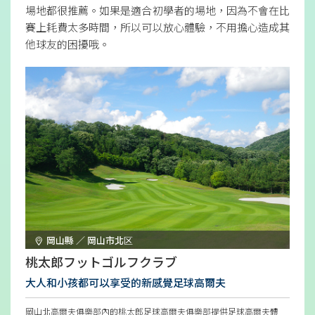
場地都很推薦。如果是適合初學者的場地，因為不會在比
賽上耗費太多時間，所以可以放心體驗，不用擔心造成其
他球友的困擾哦。
岡山縣 ／ 岡山市北区
桃太郎フットゴルフクラブ
大人和小孩都可以享受的新感覺足球高爾夫
岡山北高爾夫俱樂部內的桃太郎足球高爾夫俱樂部提供足球高爾夫體