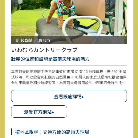
岐阜縣 ／ 恵那市
いわむらカントリークラブ
壯麗的位置和設施是高爾夫球場的魅力
本高爾夫球場距離中央自動車道的惠那 IC 有 10 分鐘車程，是 360° 全景
式球場，可以欣賞到壯觀的自然景色。 吸引人的家庭式環境包括設備齊
全的果嶺進攻和沙坑練習區、為高爾夫母親而設的中部地區最好的托兒
設施之一、青少年高爾夫球手訓練，以及攜帶您的愛犬一起打高爾夫球
的可能性。 打完高爾夫球後，可到惠那市觀光。
查看設施詳情▸
瀏覽官方網站▸
按地區搜尋：交通方便的高爾夫球場