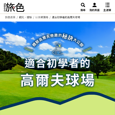
搜尋
我的頁面
主選單
旅色首頁
觀光・體驗
以主題搜尋
適合初學者的高爾夫球場