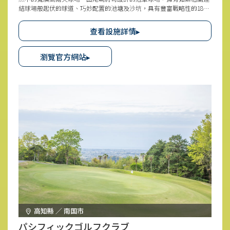
結球場般起伏的球道、巧妙配置的池塘及沙坑，具有豐富戰略性的18
洞。林木的綠意美不勝收，在被白樺包圍的寧靜氛圍中盡情享受豪邁的
揮桿。餐廳的羊肉燒烤吃到飽廣受好評。擁有20個打席、價格合理且舒
查看設施詳情▸
適的練習場，非球員也可輕鬆享受，推薦體驗。
瀏覽官方網站▸
高知縣 ／ 南国市
パシフィックゴルフクラブ