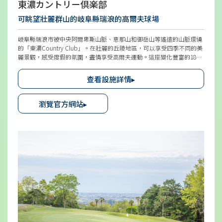
東濃カントリー倶楽部
可眺望壯麗群山的岐阜縣瑞浪的高爾夫球場
岐阜縣瑞浪市被中央阿爾卑斯山脈、恵那山和御岳山等遙遠的山脈環繞
的「東濃Country Club」。在壯麗的丘陵地區，可以享受四季不同的美
麗景觀，感受度假的氛圍，盡情享受高爾夫運動。這座變化豐富的18洞
高爾夫球場，被佈置在松林中，擁有池塘和峽谷的挑戰，以及狗腿等難
度高的戰略性球道。引入了粉紅Tee，讓新手也能輕鬆享受高爾夫運
查看設施詳情▸
動，女性還可以參加附有點心的比賽。餐廳供應多樣化的菜單，可以品
嚐到招牌菜「月見豬排丼」等美食。
瀏覽官方網站▸