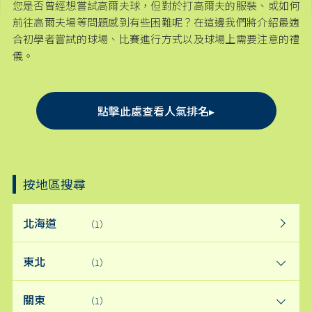
您是否曾經想嘗試高爾夫球，但對於打高爾夫的服裝、或如何
前往高爾夫場等問題感到有些困難呢？在這邊我們將介紹最適
合初學者嘗試的球場、比賽進行方式以及球場上需要注意的禮
儀。
點擊此處查看人氣排名▸
按地區搜尋
北海道
（1）
東北
（1）
關東
（1）