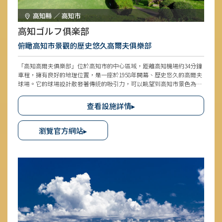
高知縣 ／ 高知市
高知ゴルフ俱楽部
俯瞰高知市景觀的歷史悠久高爾夫俱樂部
「高知高爾夫俱樂部」位於高知市的中心區域，距離高知機場約34分鐘
車程，擁有良好的地理位置，是一座於1958年開幕、歷史悠久的高爾夫
球場。它的球場設計散發著傳統的吸引力，可以眺望到高知市景色為其
特色，從初學者到老手都適合前來挑戰。out course第1洞是可以爽快
擊出下坡球的長洞。in course第13洞是長距離的長洞，可以在第14洞欣
查看設施詳情▸
賞一下香長平原和浦戶灣的景色稍做休息，接著再盡情投入下半場。富
麗堂皇的會所設施齊全，餐廳從早餐、午餐到賽後聚餐等各種場合皆可
使用。
瀏覽官方網站▸