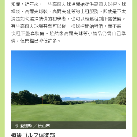
知識。近年來，一些高爾夫球場開始提供高爾夫球桿、球
桿袋、高爾夫球裝、高爾夫鞋等的出租服務。即使是不太
清楚如何選擇裝備的初學者，也可以輕鬆租到所需裝備。
有些高爾夫球場甚至可以從一根球桿開始租借，而不需一
次租下整套裝備。雖然像高爾夫球等小物品仍需自己準
備，但門檻已降低許多。
愛媛縣 ／ 松山市
道後ゴルフ倶楽部