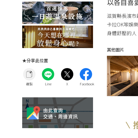
以各自喜
滋賀縣長濱市
卡拉OK等娛樂
身體舒壓的人
其他圖片
★分享此位置