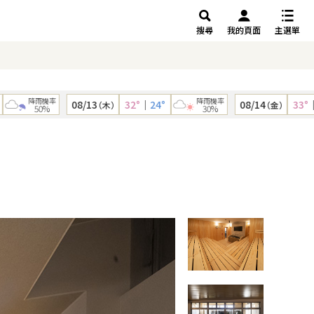
搜尋
我的頁面
主選單
降雨機率
降雨機率
08/13
32°
｜
24°
08/14
33°
｜
24°
（木）
（金）
50%
30%