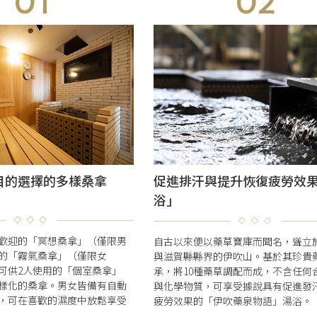
目的選擇的多樣桑拿
促進排汗與提升恢復疲勞效
浴」
歡迎的「冥想桑拿」（僅限男
自古以來便以藥草寶庫而聞名，聳立
的「霧氣桑拿」（僅限女
與滋賀縣縣界的伊吹山。基於其珍貴
可供2人使用的「個室桑拿」
承，將10種藥草調配而成，不含任何
樣化的桑拿。男女皆備有自動
與化學物質，可享受據說具有促進發
，可在喜歡的濕度中放鬆享受
疲勞效果的「伊吹藥泉物語」湯浴。