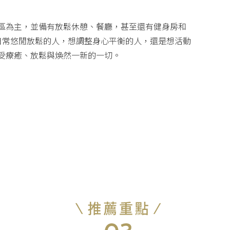
區為主，並備有放鬆休憩、餐廳，甚至還有健身房和
離忙碌日常悠閒放鬆的人，想調整身心平衡的人，還是想活動
受療癒、放鬆與煥然一新的一切。