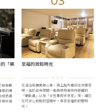
果的「藥
至福的放鬆時光
在溫浴區療癒身心後，換上館內著前往休閒室
於岐阜縣
吧。由於設有隔間，能與使用者保持距離的
藥草的傳
「躺臥處」以及「女性專用休息室」等，讓您
合成色素
在可安心放鬆的空間中，享受至福的舒壓時
汗與恢復
光。