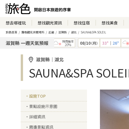
想去哪裡玩
想找觀光資訊
想找住宿
想找美食
旅色首頁
搜尋觀光休閒場所
近畿
滋賀縣
湖北
SAUNA&SPA SOLEIL
降雨機率
降雨機
滋賀縣 一週天氣預報
08/09
34°
｜
26°
08/10
33°
｜
26°
（日）
（月）
20%
10
滋賀縣｜湖北
SAUNA&SPA SOLEI
設施TOP
景點設施示意圖
詳細資訊
周邊景點資訊