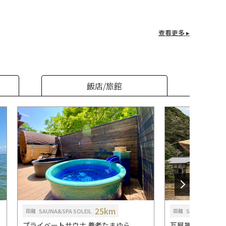
查看更多 ▸
飯店/旅館
25km
SAUNA&SPA SOLEIL
SAUNA&SPA SO
距離
距離
プライベートサウナ 養老たまゆら
瓦屋禅寺