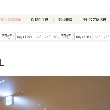
想找休閒玩樂
想找伴手禮
想找體驗
神社和寺廟巡禮
率
降雨機率
08/11
32°
｜
24°
08/12
31°
｜
23°
（火）
（水）
%
10%
L