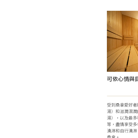
可依心情與
受到桑拿愛好者
湯）和滋潤濕潤
湯），以及最多
等，盡情享受多
澆淋和自行澆淋
桑拿。