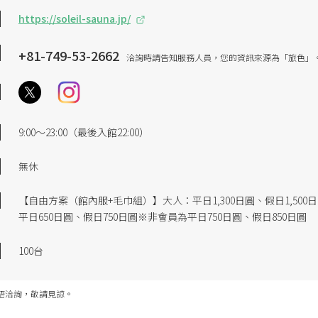
https://soleil-sauna.jp/
+81-749-53-2662
洽詢時請告知服務人員，您的資訊來源為「旅色」
9:00～23:00（最後入館22:00）
無休
【自由方案（館內服+毛巾組）】大人：平日1,300日圓、假日1,500日
平日650日圓、假日750日圓※非會員為平日750日圓、假日850日圓
100台
語洽詢，敬請見諒。