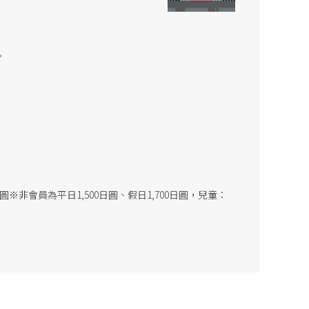
。
圓※非會員為平日1,500日圓、假日1,700日圓，兒童：