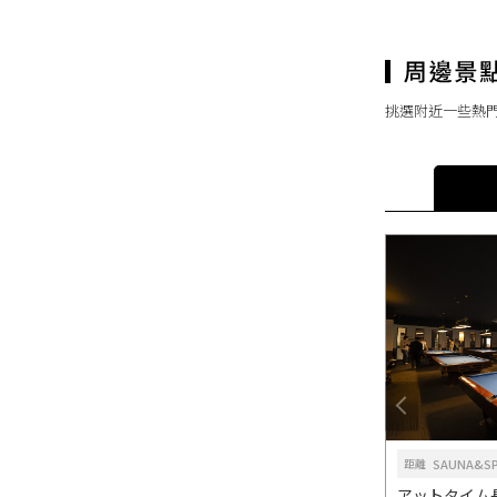
挑選附近一些熱
SAUNA&SP
距離
アットタイム