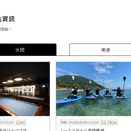
門景點！
休閒
美食
12m
22.7km
A SOLEIL
SAUNA&SPA SOLEIL
距離
長浜バイパス店
ノーススタイル奥琵琶湖