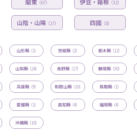
關東
伊豆・箱根
（67）
（32）
山陰・山陽
四國
（27）
（8）
山形縣
（1）
茨城縣
（2）
栃木縣
（12）
山梨縣
（24）
長野縣
（17）
静岡縣
（30）
兵庫縣
（9）
和歌山縣
（10）
鳥取縣
（1）
愛媛縣
（1）
高知縣
（4）
福岡縣
（4）
沖繩縣
（16）