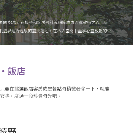
象閣 敷島」在接待和客房設計等細節處處流露款待之心。所
肌溫泉嬉野溫泉的露天浴池，在私人空間中盡享心靈放鬆的奢
家族、夫妻、情侶或好友同行，都能舒適入住。身處溫泉中，
與澄澈的藍天，自然綻放笑容的時刻隨之而來。
・飯店
只要在挑選飯店客房或是餐點時稍微奢侈一下，就能
安排，度過一段珍貴時光吧。
 嬉野