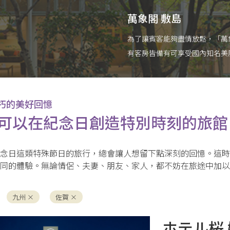
萬象閣 敷島
為了讓賓客能夠盡情放鬆，「萬
有客房皆備有可享受國內知名美
華時光。空間設計洗練，不論是
欣賞溫泉煙霧中搖曳的美麗綠意
朽的美好回憶
可以在紀念日創造特別時刻的旅館
念日這類特殊節日的旅行，總會讓人想留下點深刻的回憶。這時
不同的體驗。無論情侶、夫妻、朋友、家人，都不妨在旅途中加以
九州 ×
佐賀 ×
ホテル桜