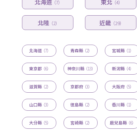
北海道
東北
（7）
（4）
北陸
近畿
（2）
（29）
北海道
（7）
青森縣
（2）
宮城縣
（1）
東京都
（6）
神奈川縣
（13）
新潟縣
（4）
滋賀縣
（2）
京都府
（3）
大阪府
（5）
山口縣
（3）
徳島縣
（2）
香川縣
（1）
大分縣
（5）
宮崎縣
（2）
鹿兒島縣
（6）