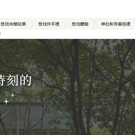
想找休閒玩樂
想找伴手禮
想找體驗
神社和寺廟巡禮
賀