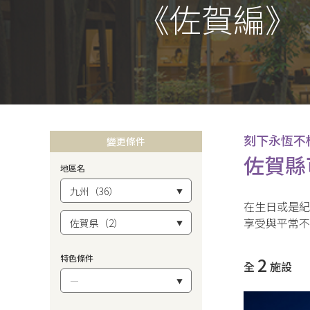
《佐賀編》
刻下永恆不
變更條件
佐賀縣
地區名
在生日或是紀
享受與平常
特色條件
2
全
施設