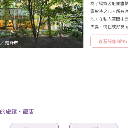
為了讓賓客能夠盡情
露款待之心。所有
池，在私人空間中
夫妻、情侶或好友
的美麗綠意與澄澈
查看設施詳情
 ／ 嬉野市
的旅館・飯店