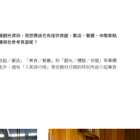
種觀光資訊，我想應該也有提供旅館、飯店、餐廳、休閒景點
擇哪些參考頁面呢？
旅館／飯店
」「
美食／餐廳
」和「
觀光／體驗／休閒
」等專欄
此外，還有「
人氣排行榜
」等依題材分類的特別內容介紹專頁