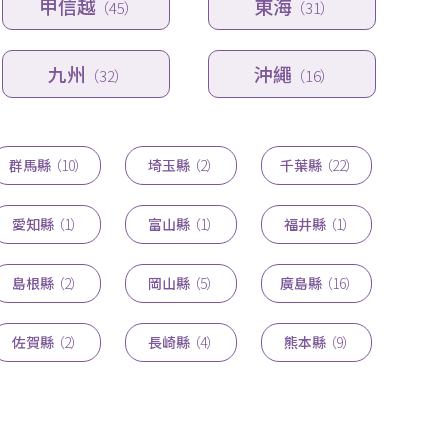
甲信越
東海
（45）
（31）
九州
沖繩
（32）
（16）
群馬縣
（10）
埼玉縣
（2）
千葉縣
（22）
愛知縣
（1）
富山縣
（1）
福井縣
（1）
島根縣
（2）
岡山縣
（5）
廣島縣
（16）
佐賀縣
（2）
長崎縣
（4）
熊本縣
（9）