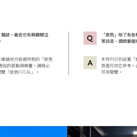
」雜誌，最近也有興趣關注
「旅色」除了有各
。
等訊息，請問要選
本鄉鎮地方旅遊特色的「旅色
本特刊分別設置「
造訪邂逅的感動與興奮。請務必
頁面可供您參考。
覽「旅色FOCAL」。
可供閱覽。