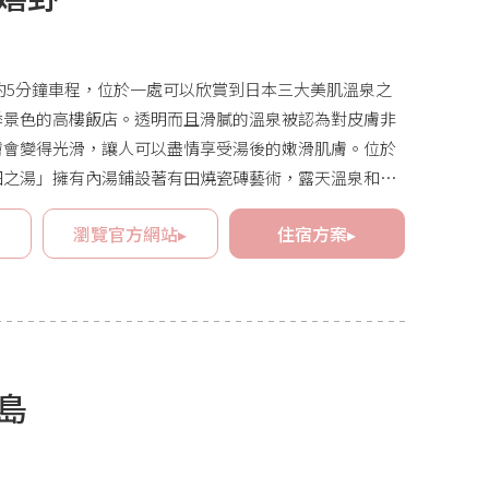
約5分鐘車程，位於一處可以欣賞到日本三大美肌溫泉之
季景色的高樓飯店。透明而且滑膩的溫泉被認為對皮膚非
膚會變得光滑，讓人可以盡情享受湯後的嫩滑肌膚。位於
畑之湯」擁有內湯鋪設著有田燒瓷磚藝術，露天溫泉和壺
邊欣賞四季風景，一邊悠閒地享受浸浴。由於也允許單日
▸
瀏覽官方網站▸
住宿方案▸
便，在旅途中也可以停留一下。
島