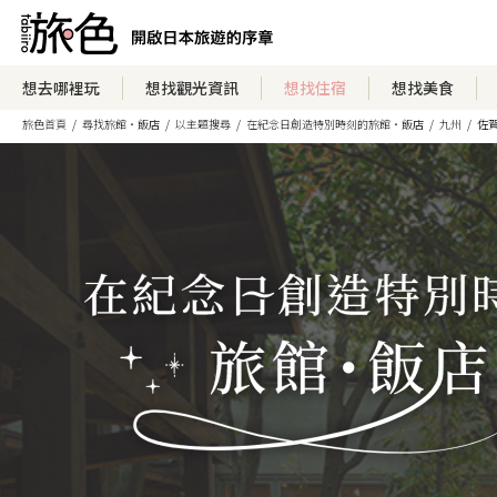
想去哪裡玩
想找觀光資訊
想找住宿
想找美食
旅色首頁
尋找旅館・飯店
以主題搜尋
在紀念日創造特別時刻的旅館・飯店
九州
佐