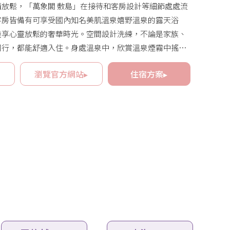
放鬆，「萬象閣 敷島」在接待和客房設計等細節處處流
客房皆備有可享受國內知名美肌溫泉嬉野溫泉的露天浴
盡享心靈放鬆的奢華時光。空間設計洗練，不論是家族、
同行，都能舒適入住。身處溫泉中，欣賞溫泉煙霧中搖曳
的藍天，自然綻放笑容的時刻隨之而來。
▸
瀏覽官方網站▸
住宿方案▸