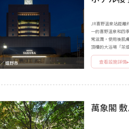
JR喜野溫泉站距離
一的喜野溫泉和四
常滋潤，使用後肌
頂樓的大浴場「茶
風呂，讓人可以一
查看設施詳情
入浴，因此非常方
 ／ 嬉野市
萬象閣 敷