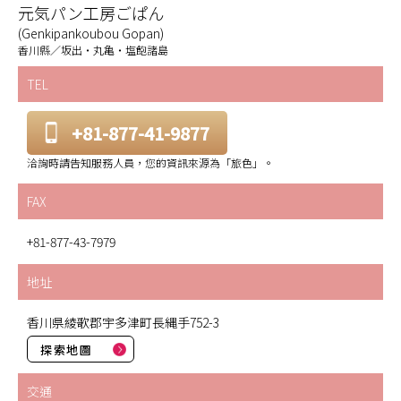
元気パン工房ごぱん
(Genkipankoubou Gopan)
香川縣／坂出・丸亀・塩飽諸島
TEL
+81-877-41-9877
洽詢時請告知服務人員，您的資訊來源為「旅色」。
FAX
+81-877-43-7979
地址
香川県綾歌郡宇多津町長縄手752-3
探索地圖
交通