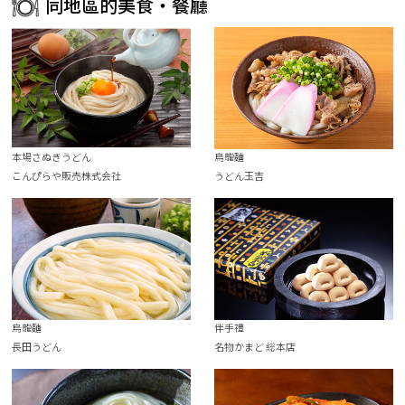
同地區的美食・餐廳
本場さぬきうどん
烏龍麵
こんぴらや販売株式会社
うどん玉吉
烏龍麵
伴手禮
長田うどん
名物かまど 総本店