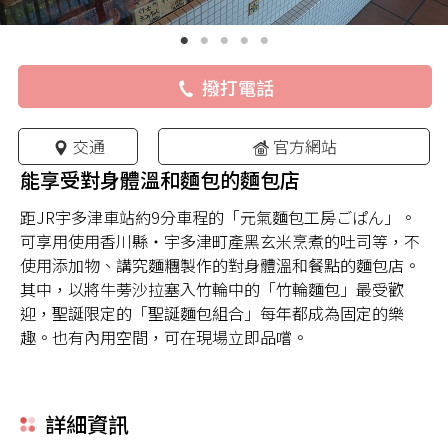
撥打電話
交通
官方網站
能享受對身體溫和麵包的麵包店
距JR宇多津車站約9分車程的「元氣麵包工房ごぱん」。
可享用使用香川縣・宇多津町產黑玄米烹煮的吐司等，不
使用添加物、講究麵糰製作的對身體溫和餐點的麵包店。
其中，以將牛蒡沙拉塞入竹輪中的「竹輪麵包」最受歡
迎，聖誕限定的「聖誕麵包組合」每年都成為固定的樂
趣。也有內用空間，可在現場立即品嚐。
詳細資訊