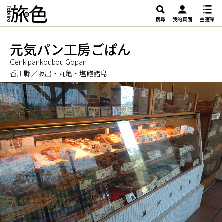
搜尋
我的頁面
主選單
元気パン工房ごぱん
Genkipankoubou Gopan
香川縣／坂出・丸亀・塩飽諸島