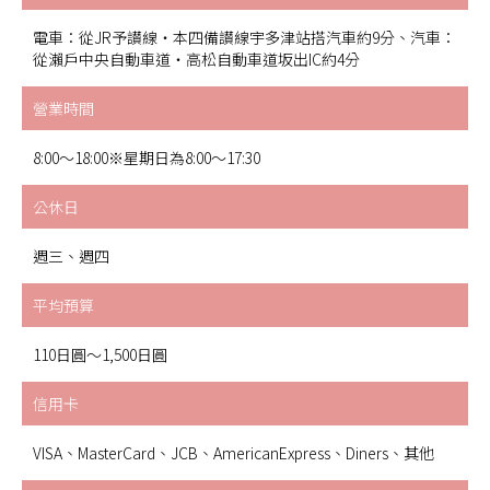
電車：從JR予讃線・本四備讃線宇多津站搭汽車約9分、汽車：
從瀨戶中央自動車道・高松自動車道坂出IC約4分
營業時間
8:00～18:00※星期日為8:00～17:30
公休日
週三、週四
平均預算
110日圓～1,500日圓
信用卡
VISA、MasterCard、JCB、AmericanExpress、Diners、其他