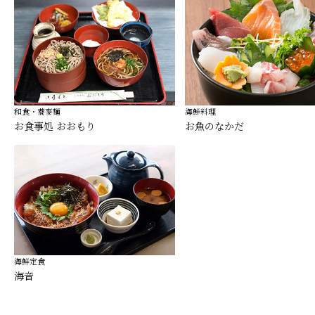
和食・蕎麥麵
海鮮料理
お食事処 おおもり
お魚のなかだ
海鮮定食
海音