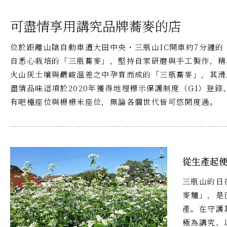
可盡情享用講究品牌蕎麥的店
位於距離山陰自動車道大田中央・三瓶山IC開車約7分鐘的
自悉心栽培的「三瓶蕎麥」，堅持自家研磨與手工製作，精
火山灰土壤與嚴峻溫差之中孕育而成的「三瓶蕎麥」，其滑
盡情品味這項於2020年獲得地理標示保護制度（GI）登
有吧檯座位與榻榻米座位，無論各個世代皆可悠閒度過。
從生產起
三瓶山的日
麥麵」，是
產。在守護
極為講究、