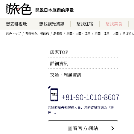
想去哪裡玩
想找觀光資訊
想找住宿
想找美食
旅色トップ
搜尋美食、餐飲店
島根縣
浜田・大田・江津
浜田・江津・大田
そば処 
店家TOP
詳細資訊
交通・周邊資訊
+81-90-1010-8607
洽詢時請告知服務人員，您的資訊來源為「旅
色」。
查看官方網站