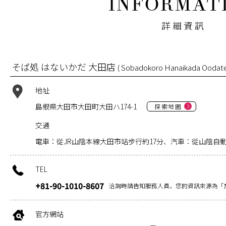
詳細資訊
そば処 はないかだ 大田店
( Sobadokoro Hanaikada Oodate
地址
島根県大田市大田町大田ハ174-1
探索地圖
交通
電車：從JR山陰本線大田市站步行約17分、汽車：從山陰自動
TEL
+81-90-1010-8607
洽詢時請告知服務人員，您的資訊來源為「
官方網站