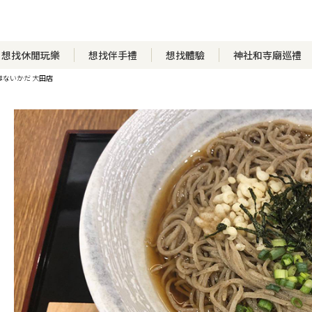
想找休閒玩樂
想找伴手禮
想找體驗
神社和寺廟巡禮
はないかだ 大田店