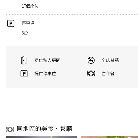
17個座位
停車場
6台
提供私人房間
全店禁菸
提供停車位
含午餐
同地區的美食・餐廳