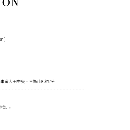
n )
車道大田中央・三瓶山IC約7分
旅色」。