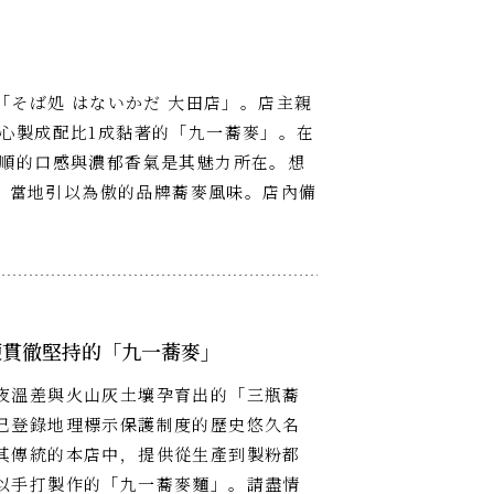
「そば処 はないかだ 大田店」。店主親
心製成配比1成黏著的「九一蕎麥」。在
順的口感與濃郁香氣是其魅力所在。想
錄、當地引以為傲的品牌蕎麥風味。店內備
便貫徹堅持的「九一蕎麥」
夜溫差與火山灰土壤孕育出的「三瓶蕎
已登錄地理標示保護制度的歷史悠久名
其傳統的本店中，提供從生產到製粉都
以手打製作的「九一蕎麥麵」。請盡情