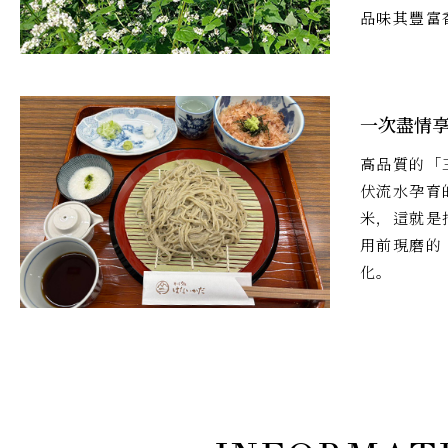
品味其豐富
一次盡情
高品質的「
伏流水孕育
米，這就是
用前現磨的
化。