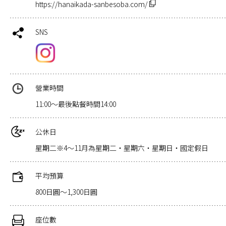
https://hanaikada-sanbesoba.com/
SNS
營業時間
11:00～最後點餐時間14:00
公休日
星期二※4～11月為星期二・星期六・星期日・國定假日
平均預算
800日圓～1,300日圓
座位數