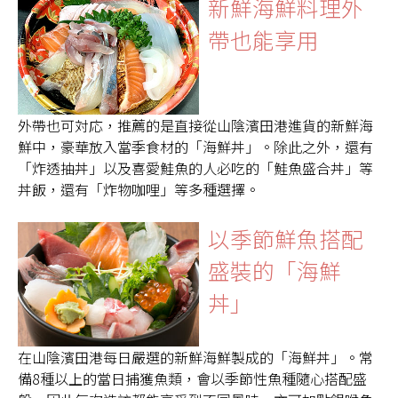
新鮮海鮮料理外
帶也能享用
外帶也可対応，推薦的是直接從山陰濱田港進貨的新鮮海
鮮中，豪華放入當季食材的「海鮮丼」。除此之外，還有
「炸透抽丼」以及喜愛鮭魚的人必吃的「鮭魚盛合丼」等
丼飯，還有「炸物咖哩」等多種選擇。
以季節鮮魚搭配
盛裝的「海鮮
丼」
在山陰濱田港每日嚴選的新鮮海鮮製成的「海鮮丼」。常
備8種以上的當日捕獲魚類，會以季節性魚種隨心搭配盛