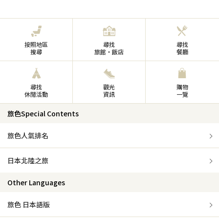
按照地區
尋找
尋找
搜尋
旅館・飯店
餐廳
尋找
觀光
購物
休閒活動
資訊
一覽
旅色Special Contents
旅色人氣排名
日本北陸之旅
Other Languages
旅色 日本語版