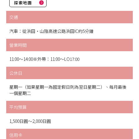
探索地圖
交通
汽車：從浜田・山陰高速公路浜田IC約5分鐘
營業時間
11:00～14:00※外帶：11:00～LO17:00
公休日
星期一（如果星期一為國定假日則為翌日星期二）、每月最後
一個星期二
平均預算
1,500日圓～2,000日圓
信用卡