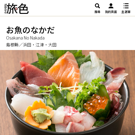
搜尋
我的頁面
主選單
お魚のなかだ
Osakana No Nakada
島根縣／浜田・江津・大田