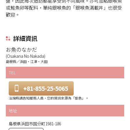
盤，因此每次造訪都能享受到不同風味。亦可加點銀喉魚
或鮭魚卵等配料，單純銀喉魚的「銀喉魚滿載丼」也很受
歡迎。
詳細資訊
お魚のなかだ
(Osakana No Nakada)
島根縣／浜田・江津・大田
TEL
+81-855-25-5065
洽詢時請告知服務人員，您的資訊來源為「旅色」。
地址
島根県浜田市国分町1981-186