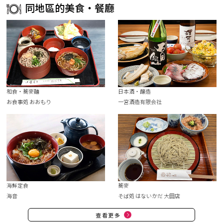
同地區的美食・餐廳
和食・蕎麥麵
日本酒・釀造
お食事処 おおもり
一宮酒造有限会社
海鮮定食
蕎麥
海音
そば処 はないかだ 大田店
查看更多