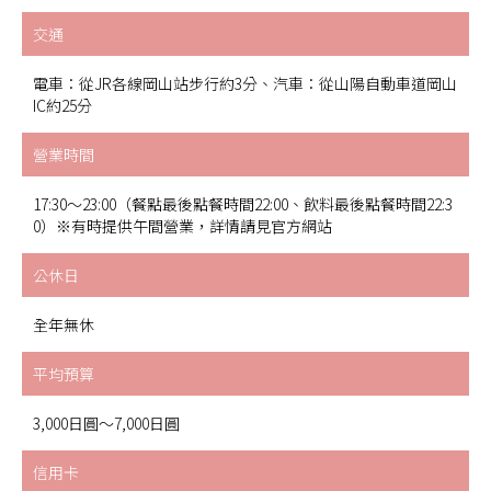
交通
電車：從JR各線岡山站步行約3分、汽車：從山陽自動車道岡山
IC約25分
營業時間
17:30～23:00（餐點最後點餐時間22:00、飲料最後點餐時間22:3
0）※有時提供午間營業，詳情請見官方網站
公休日
全年無休
平均預算
3,000日圓～7,000日圓
信用卡