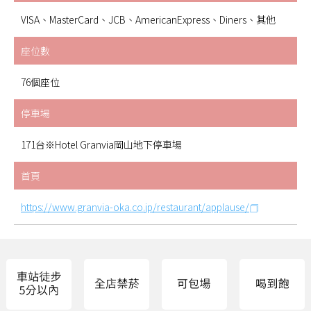
VISA、MasterCard、JCB、AmericanExpress、Diners、其他
座位數
76個座位
停車場
171台※Hotel Granvia岡山地下停車場
首頁
https://www.granvia-oka.co.jp/restaurant/applause/