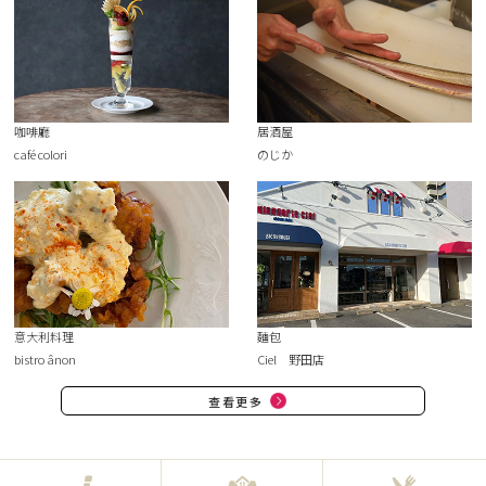
咖啡廳
居酒屋
café colori
のじか
意大利料理
麵包
bistro ânon
Ciel 野田店
查看更多