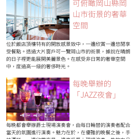
可俯瞰岡山縣岡
山市街景的奢華
空間
位於飯店頂樓特有的開放感景致中，一邊欣賞一邊悠閒享
受餐點。透過大片窗戶可一覽岡山市的街景，據說在晴朗
的日子裡更能展開美麗景色。在感受非日常的奢華空間
中，度過高一級的奢侈時光。
每晚舉辦的
「JAZZ夜會」
每晚都會舉辦爵士現場演奏會，由每日輪替的演奏者配合
當天的氛圍進行演奏。魅力在於，在優雅的晚餐之後，手