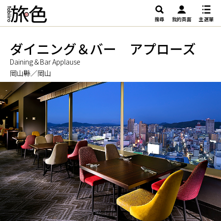
搜尋
我的頁面
主選單
ダイニング＆バー アプローズ
Daining＆Bar Applause
岡山縣／岡山