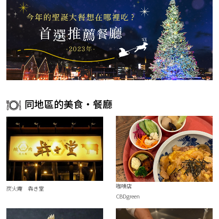
同地區的美食・餐廳
咖啡店
炭火庵 犇き堂
CBDgreen