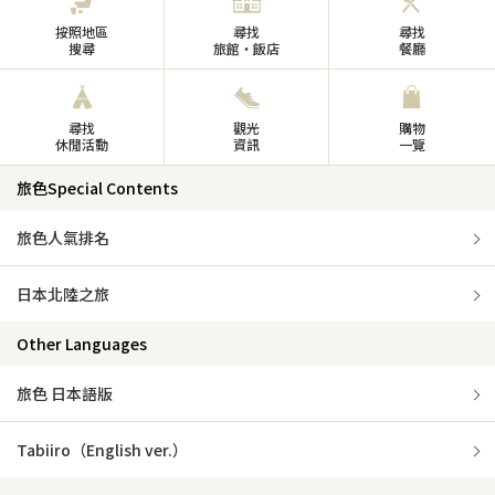
按照地區
尋找
尋找
搜尋
旅館・飯店
餐廳
尋找
觀光
購物
休閒活動
資訊
一覽
旅色Special Contents
旅色人氣排名
日本北陸之旅
Other Languages
旅色 日本語版
Tabiiro（English ver.）