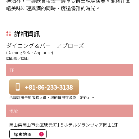
持酒杯，一邊欣賞夜景一邊享受爵士現場演奏。能夠在品
嚐美味料理與酒的同時，度過優雅的時光。
詳細資訊
ダイニング＆バー アプローズ
(Daining＆Bar Applause)
岡山縣／岡山
TEL
+81-86-233-3138
洽詢時請告知服務人員，您的資訊來源為「旅色」。
地址
岡山県岡山市北区駅元町1-5 ホテルグランヴィア岡山19F
探索地圖