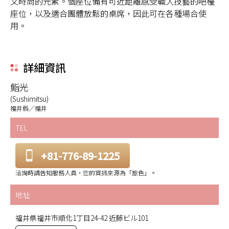
又時尚的元素。個座位備有可近距離感受職人技藝的吧檯
座位，以及適合團體放鬆的桌席，因此可在各種場合使
用。
詳細資訊
鮨光
(Sushimitsu)
福井縣／福井
TEL
+81-776-89-1225
洽詢時請告知服務人員，您的資訊來源為「旅色」。
地址
福井県福井市順化1丁目24-42 近藤ビル101