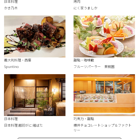
日本料理
烤肉
かき乃木
にく家うましか
義大利料理・西餐
甜點・咖啡廳
Spuntino
フルーツパーラー 果樹園
日本料理
巧克力・甜點
日本料理 越前がに 緒ばた
横井チョコレートショップ＆ファクト
リー