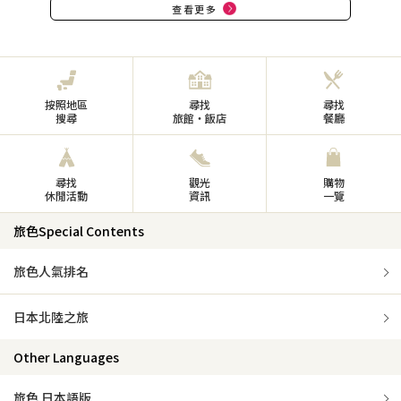
查看更多
按照地區
尋找
尋找
搜尋
旅館・飯店
餐廳
尋找
觀光
購物
休閒活動
資訊
一覽
旅色Special Contents
旅色人氣排名
日本北陸之旅
Other Languages
旅色 日本語版