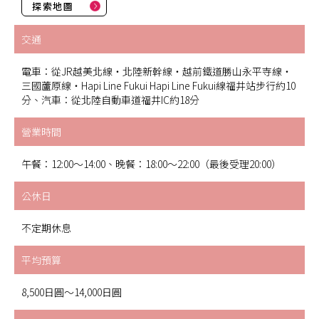
探索地圖
交通
電車：從JR越美北線・北陸新幹線・越前鐵道勝山永平寺線・
三國蘆原線・Hapi Line Fukui Hapi Line Fukui線福井站步行約10
分、汽車：從北陸自動車道福井IC約18分
營業時間
午餐：12:00～14:00、晚餐：18:00～22:00（最後受理20:00）
公休日
不定期休息
平均預算
8,500日圓～14,000日圓