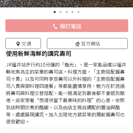
撥打電話
交通
官方網站
使用新鮮海鮮的講究壽司
JR福井站步行約10分鐘的「鮨光」，是一家能品嚐以福井
縣地魚為主的菜單的壽司店。料理方面，「主廚搭配握壽
司十貫」以及可同時享受壽司以外料理的「主廚搭配握壽
司八貫與御料理四道餐」等都能盡情享用，魅力在於透過
將壽司與料理交替搭配，能一路滿足到最後都不會感到厭
倦。店家懷著“想提供當下最美味的料理”的心意，依照
到店時間炊煮的醋飯，以及由店主親自調配的醬油與醋
等，處處展現講究。加入北陸地方蔬菜等的獨創握壽司也
很受歡迎。