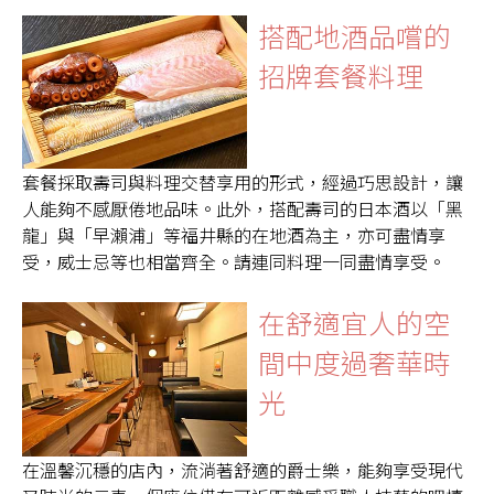
搭配地酒品嚐的
招牌套餐料理
套餐採取壽司與料理交替享用的形式，經過巧思設計，讓
人能夠不感厭倦地品味。此外，搭配壽司的日本酒以「黑
龍」與「早瀨浦」等福井縣的在地酒為主，亦可盡情享
受，威士忌等也相當齊全。請連同料理一同盡情享受。
在舒適宜人的空
間中度過奢華時
光
在溫馨沉穩的店內，流淌著舒適的爵士樂，能夠享受現代