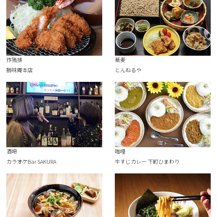
炸豬排
蕎麦
勝味庵本店
とんねるや
酒吧
咖哩
カラオケBar SAKURA
牛すじカレー 下町ひまわり