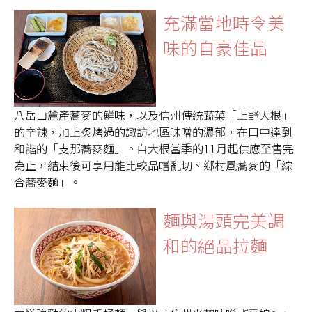
充滿當地時令美
味的自豪佳品
八岳山麓產蕎麥的鮮味，以及信州傳統蔬菜「上野大根」
的辛辣，加上炙烤過的諏訪地區味噌的濃郁，在口中達到
和諧的「支那蕎麥麵」。自大根當季的11月起供應至售完
為止，結束後可享用能比較品嚐亂切、鄉村風蕎麥的「綜
合蕎麥麵」。
麵與湯頭完美調
和的絕品拉麵