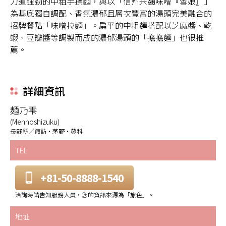
力道強勁的中粗手揉麵，與以「信州米麴味噌『雪娘』」
為基底獨自調配、香氣濃郁且層次豐富的湯頭完美融合的
招牌餐點「味噌拉麵」。扁平的中粗麵搭配以芝麻醬、乾
蝦、豆瓣醬等調製而成的濃郁湯頭的「擔擔麵」也很推
薦。
詳細資訊
麺乃雫
(Mennoshizuku)
長野縣／諏訪・茅野・蓼科
TEL
+81-50-8888-1540
洽詢時請告知服務人員，您的資訊來源為「旅色」。
地址