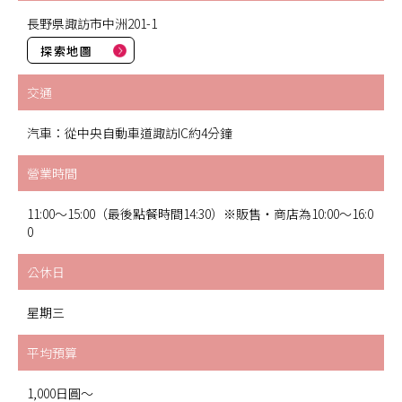
長野県諏訪市中洲201-1
探索地圖
交通
汽車：從中央自動車道諏訪IC約4分鐘
營業時間
11:00～15:00（最後點餐時間14:30）※販售・商店為10:00～16:0
0
公休日
星期三
平均預算
1,000日圓～