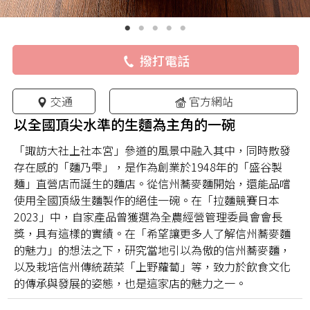
撥打電話
交通
官方網站
以全國頂尖水準的生麵為主角的一碗
「諏訪大社上社本宮」參道的風景中融入其中，同時散發
存在感的「麵乃雫」，是作為創業於1948年的「盛谷製
麺」直營店而誕生的麵店。從信州蕎麥麵開始，還能品嚐
使用全國頂級生麵製作的絕佳一碗。在「拉麵競賽日本
2023」中，自家產品曾獲選為全農經營管理委員會會長
獎，具有這樣的實績。在「希望讓更多人了解信州蕎麥麵
的魅力」的想法之下，研究當地引以為傲的信州蕎麥麵，
以及栽培信州傳統蔬菜「上野蘿蔔」等，致力於飲食文化
的傳承與發展的姿態，也是這家店的魅力之一。