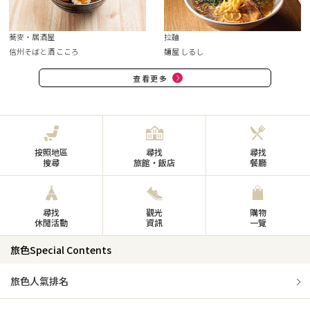
蕎麥・居酒屋
拉麵
信州そばと酒 こころ
麺屋 しるし
查看更多
按照地區
尋找
尋找
搜尋
旅館・飯店
餐廳
尋找
觀光
購物
休閒活動
資訊
一覽
旅色Special Contents
旅色人氣排名