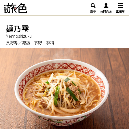
搜尋
我的頁面
主選單
麺乃雫
Mennoshizuku
長野縣／諏訪・茅野・蓼科