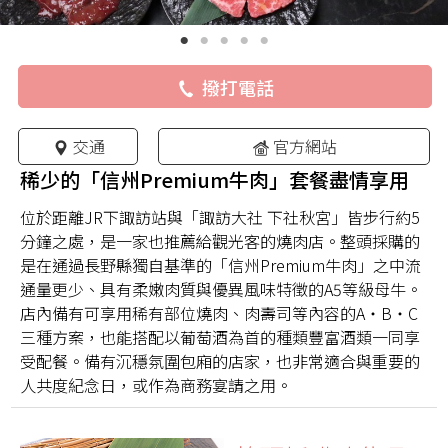
撥打電話
交通
官方網站
稀少的「信州Premium牛肉」套餐盡情享用
位於距離JR下諏訪站與「諏訪大社 下社秋宮」皆步行約5
分鐘之處，是一家也推薦給觀光客的燒肉店。整頭採購的
是在通過長野縣獨自基準的「信州Premium牛肉」之中流
通量更少、具有柔嫩肉質與優異風味特徵的A5等級母牛。
店內備有可享用稀有部位燒肉、肉壽司等內容的A・B・C
三種方案，也能搭配以葡萄酒為首的種類豐富酒類一同享
受配餐。備有沉穩氛圍包廂的店家，也非常適合與重要的
人共度紀念日，或作為商務宴請之用。