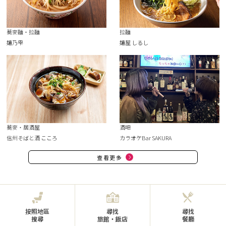
蕎麥麵・拉麵
拉麵
麺乃雫
麺屋 しるし
蕎麥・居酒屋
酒吧
信州そばと酒 こころ
カラオケBar SAKURA
查看更多
按照地區
尋找
尋找
搜尋
旅館・飯店
餐廳