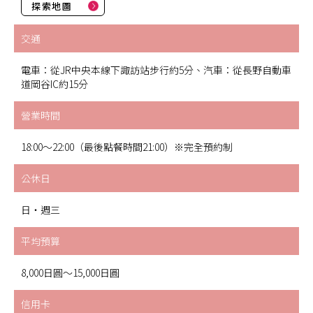
探索地圖
交通
電車：從JR中央本線下諏訪站步行約5分、汽車：從長野自動車
道岡谷IC約15分
營業時間
18:00～22:00（最後點餐時間21:00）※完全預約制
公休日
日・週三
平均預算
8,000日圓～15,000日圓
信用卡