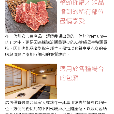
整頭採購才能品
嚐到的稀有部位
盡情享受
在「信州安心農產品」認證農場出貨的「信州Premium牛
肉」之中，更是因為採購流通量更少的A5等級母牛整頭買
進，因此也能品嚐到稀有部位。盡情以套餐享受赤身的美
味與清爽油脂相互調和的優質燒肉。
適用於各種場合
的包廂
店內備有最適合與家人或夥伴一起享用燒肉的餐桌包廂座
位、方便商務使用的下凹式暖桌小上階座位，以及可容納