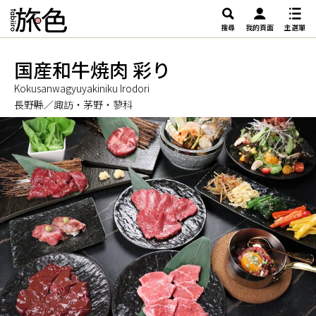
搜尋
我的頁面
主選單
国産和牛焼肉 彩り
Kokusanwagyuyakiniku Irodori
長野縣／諏訪・茅野・蓼科