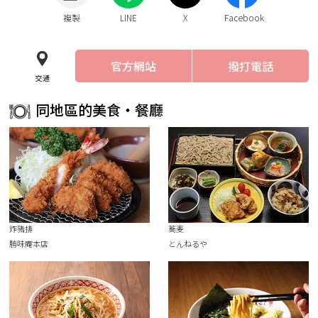
複製
LINE
X
Facebook
官方網站
撥打電話
交通
同地區的美食・餐廳
炸豬排
蕎麦
勝味庵本店
とんねるや