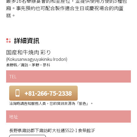
最多16名舉辦宴會的和室座位，並提供使用方便的3種包
廂。事先預約也可配合製作適合生日或慶祝場合的肉蛋
糕。
詳細資訊
国産和牛焼肉 彩り
(Kokusanwagyuyakiniku Irodori)
長野縣／諏訪・茅野・蓼科
TEL
+81-266-75-2338
洽詢時請告知服務人員，您的資訊來源為「旅色」。
地址
長野県諏訪郡下諏訪町大社通5522-1 食祭館1F