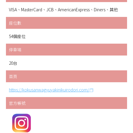
VISA、MasterCard、JCB、AmericanExpress、Diners、其他
座位數
54個座位
停車場
20台
首頁
https://kokusanwagyuyakinikuirodori.com/
官方帳號