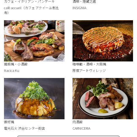
カフェ・イタリアン・パンケーキ
酒吧・隱藏之處
café accueil（カフェ アクイーユ恵比
INSIGNIA
寿）
鐵板燒・小酒館
咖啡廳・酒吧・大阪燒
Itacica Ku
原宿アートヴィレッジ
御好燒
肉酒館
電光石火 渋谷センター街店
CARNICERIA