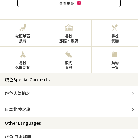
查看更多
按照地區
尋找
尋找
搜尋
旅館・飯店
餐廳
尋找
觀光
購物
休閒活動
資訊
一覽
旅色Special Contents
旅色人氣排名
日本北陸之旅
Other Languages
旅色 日本語版