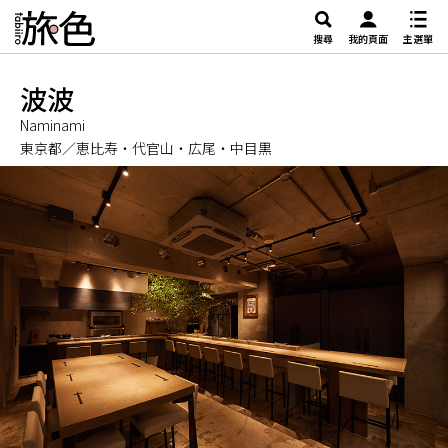
搜尋
我的頁面
主選單
波波
Naminami
東京都／恵比寿・代官山・広尾・中目黒