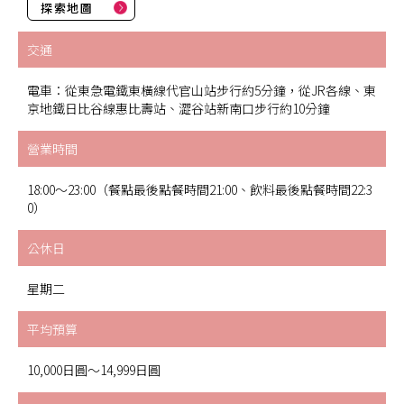
探索地圖
交通
電車：從東急電鐵東橫線代官山站步行約5分鐘，從JR各線、東
京地鐵日比谷線惠比壽站、澀谷站新南口步行約10分鐘
營業時間
18:00～23:00（餐點最後點餐時間21:00、飲料最後點餐時間22:3
0）
公休日
星期二
平均預算
10,000日圓～14,999日圓