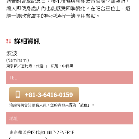
適合約會或紀念日。櫻花枝條與柳樹造景會隨季節裝飾，
讓人即使身處店內也能感受四季變化。在吧台座位上，還
能一邊欣賞店主的料理過程一邊享用餐點。
詳細資訊
波波
(Naminami)
東京都／恵比寿・代官山・広尾・中目黒
TEL
+81-3-6416-0159
洽詢時請告知服務人員，您的資訊來源為「旅色」。
地址
東京都渋谷区代官山町7-2 EVER1F