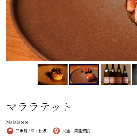
マララテット
Malalatete
三重縣 / 津・松阪
交通・周邊資訊