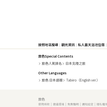
按照地區搜尋
觀光資訊
私人露天浴池住宿
旅色Special Contents
旅色人氣排名
日本北陸之旅
Other Languages
旅色 日本語版
Tabiiro（English ver.）
旅色
使用條款
建議環境
免責聲明
通知設定
隱私權