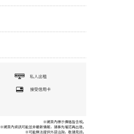
私人出租
接受信用卡
※網頁內標示價格皆含稅。
※網頁內資訊可能並非最新情報，請事先確認再出發。
※可能無法提供外語洽詢，敬請見諒。