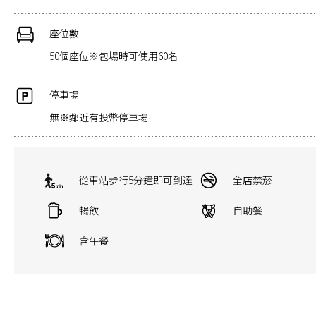
座位數
50個座位※包場時可使用60名
停車場
無※鄰近有投幣停車場
從車站步行5分鐘即可到達
全店禁菸
暢飲
自助餐
含午餐