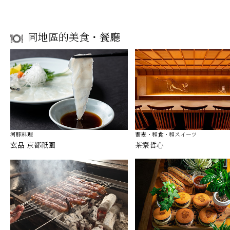
同地區的美食・餐廳
河豚料理
蕎麦・和食・和スイーツ
玄品 京都祇園
茶寮哲心