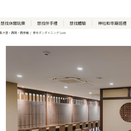
想找休閒玩樂
想找伴手禮
想找體驗
神社和寺廟巡禮
条大宮・西院・西京極
京モダンダイニング Luxe