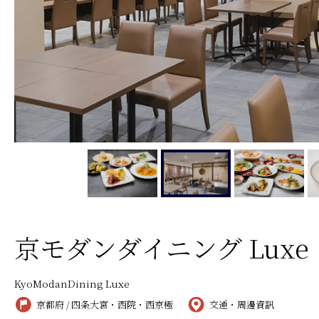
京モダンダイニング Luxe
KyoModanDining Luxe
京都府 / 四条大宮・西院・西京極
交通・周邊資訊