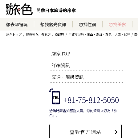
想去哪裡玩
想找觀光資訊
想找住宿
想找美食
旅色トップ
搜尋美食、餐飲店
京都府
京都市街地・嵐山・高雄・鞍馬・大原・伏見
四
店家TOP
詳細資訊
交通・周邊資訊
+81-75-812-5050
洽詢時請告知服務人員，您的資訊來源為「旅
色」。
查看官方網站