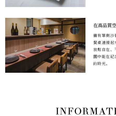
在高品質
備有單側沙
餐桌連接起
放鬆自在、
圍中能在紀
的時光。