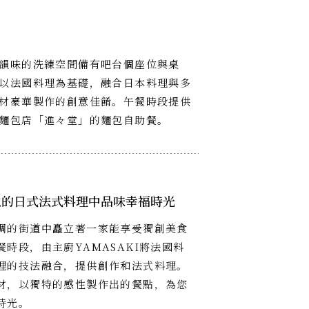
韻味的洗練空間備有吧台個座位與桌
以法國料理為基礎，融合日本料理與多
材豪華製作的創意佳餚。午餐時段提供
麵包店「進々堂」的麵包自助餐。
意的日式法式料理中品味幸福時光
調的街道中矗立著一家能享受獨創美食
餐時段，由主廚YAMASAKI將法國料
理的技法融合，提供創作和法式料理。
材，以獨特的感性製作出的餐點，為您
時光。