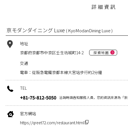
詳細資訊
京モダンダイニング Luxe
( KyoModanDining Luxe )
地址
京都府京都市中京区壬生坊城町14-2
探索地圖
交通
電車：從阪急電鐵京都本線大宮站步行約2分鐘
TEL
+81-75-812-5050
洽詢時請告知服務人員，您的資訊來源為「旅
官方網站
https://qreet72.com/restaurant.html