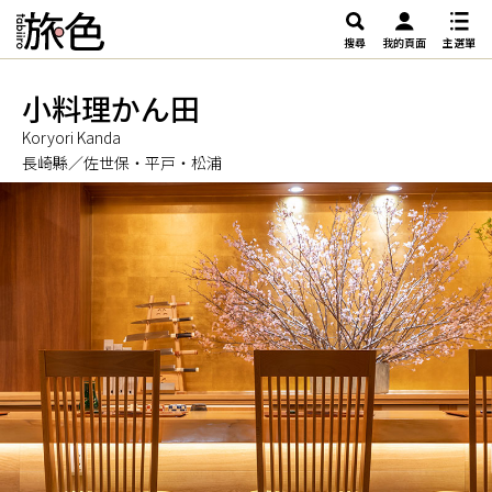
搜尋
我的頁面
主選單
小料理かん田
Koryori Kanda
長崎縣／佐世保・平戸・松浦