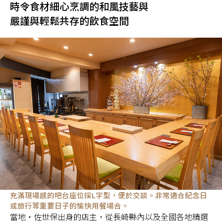
時令食材細心烹調的和風技藝與
嚴謹與輕鬆共存的飲食空間
充滿現場感的吧台座位採L字型，便於交談。非常適合紀念日
或旅行等重要日子的愉快用餐場合。
當地・佐世保出身的店主，從長崎縣內以及全國各地精選