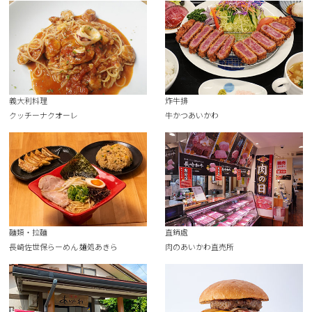
義大利料理
炸牛排
クッチーナクオーレ
牛かつあいかわ
麵類・拉麵
直銷處
長崎佐世保らーめん 麺処あきら
肉のあいかわ直売所