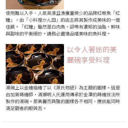
使用難以入手、人氣高漲且漁獲量稀少的品牌紅喉魚「紅
瞳」，由「小料理かん田」的店主將其製作成美味的一道
佳餚。「紅瞳」雖然是白肉魚，卻帶有濃郁的油脂，鮮味
與甜味的平衡絕妙。請務必盡情品嚐美味的魚料理。
以令人著迷的美
麗碗享受料理
湯碗上以金繪描繪了以《源氏物語》為主題的圖樣。這是
由加賀蒔繪師・清瀨明人氏運用傳承於金澤的蒔繪技法所
製作的湯碗。那美麗而典雅的圖樣各不相同，應該能同時
滿足觀者的眼與舌。