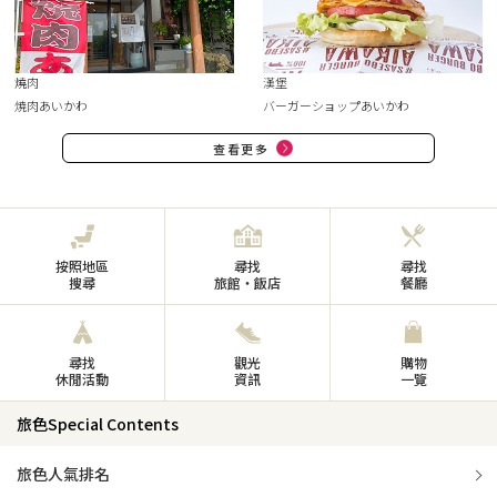
燒肉
漢堡
焼肉あいかわ
バーガーショップあいかわ
查看更多
按照地區
尋找
尋找
搜尋
旅館・飯店
餐廳
尋找
觀光
購物
休閒活動
資訊
一覽
旅色Special Contents
旅色人氣排名