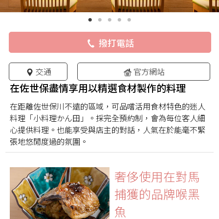
撥打電話
交通
官方網站
在佐世保盡情享用以精選食材製作的料理
在距離佐世保川不遠的區域，可品嚐活用食材特色的迷人
料理「小料理かん田」。採完全預約制，會為每位客人細
心提供料理。也能享受與店主的對話，人氣在於能毫不緊
張地悠閒度過的氛圍。
奢侈使用在對馬
捕獲的品牌喉黑
魚