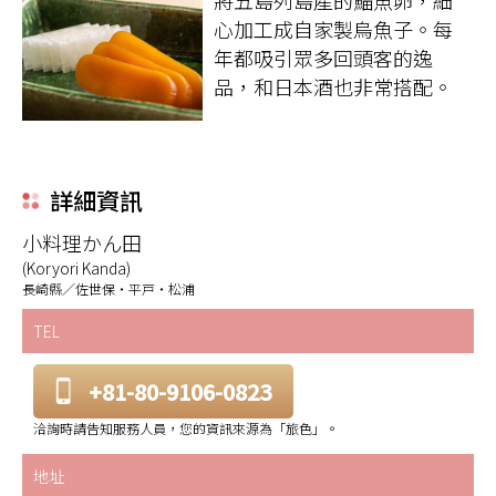
心加工成自家製烏魚子。每
年都吸引眾多回頭客的逸
品，和日本酒也非常搭配。
詳細資訊
小料理かん田
(Koryori Kanda)
長崎縣／佐世保・平戸・松浦
TEL
+81-80-9106-0823
洽詢時請告知服務人員，您的資訊來源為「旅色」。
地址