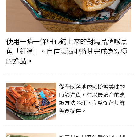
使用一條一條細心釣上來的對馬品牌喉黑
魚「紅瞳」。自信滿滿地將其完成為究極
的逸品。
從全國各地依照螃蟹美味的
時節進貨，並以最適合的烹
調方法料理，完整保留其鮮
美後提供。
將五島列島產的鯔魚卵，細