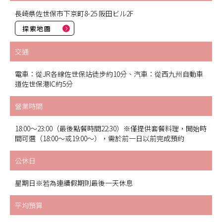
長崎県佐世保市下京町8-25 阪田ビル2F
探索地圖
交通
電車：從JR各線佐世保站徒步約10分、汽車：從西九州自動車
道佐世保港IC約5分
營業時間
18:00～23:00（最後點餐時間22:30）※僅提供套餐料理，開始時
間可選（18:00～或19:00～），需於前一日以前完成預約
公休日
星期日※若為連續假期則最後一天休息
平均預算