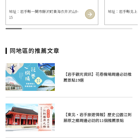
地址：岩手縣一関市藤沢町黄海衣井沢山9-
地址：岩手縣北上市
15
【岩手觀光資訊】花卷機場周邊必訪推
薦景點19選
【東北・岩手旅遊情報】歷史公園江刺
藤原之鄉周邊必訪的11個推薦景點