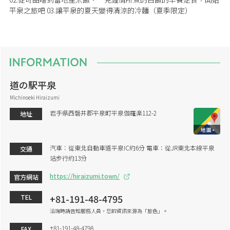
平泉之旅吧 03.讓平泉的夏天變得清涼的冷麵（夏季限定）
道の駅平泉
Michinoeki Hiraizumi
岩手県西磐井郡平泉町平泉伽羅楽112-2
地址
汽車：從東北自動車道平泉IC約6分 電車：從JR東北本線平泉
交通
站步行約13分
https://hiraizumi.town/
官方網站
+81-191-48-4795
TEL
洽詢時請告知服務人員，您的資訊來源為「旅色」。
+81-191-48-4798
FAX