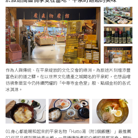
作為人與傳統、在平泉綻放的文化交會的綠洲，為旅途片刻增添豐
富色彩的道之驛。在以世界文化遺產之城聞名的平泉町，也想品嚐
彷彿象徵至今仍持續閃耀的「中尊寺金色堂」般、點綴金粉的各式
冰淇淋。
01.身心都能暖和起來的平泉名物「Hatto湯（附1個飯糰）」最推薦
02.從可品嚐到當地產米飯・一見鍾情所煮的白飯的早餐定食，開始