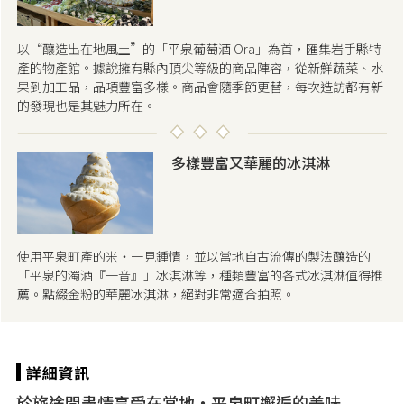
以“釀造出在地風土”的「平泉葡萄酒 Ora」為首，匯集岩手縣特
產的物產館。據說擁有縣內頂尖等級的商品陣容，從新鮮蔬菜、水
果到加工品，品項豐富多樣。商品會隨季節更替，每次造訪都有新
的發現也是其魅力所在。
多樣豐富又華麗的冰淇淋
使用平泉町產的米・一見鍾情，並以當地自古流傳的製法釀造的
「平泉的濁酒『一音』」冰淇淋等，種類豐富的各式冰淇淋值得推
薦。點綴金粉的華麗冰淇淋，絕對非常適合拍照。
於旅途間盡情享受在當地・平泉町邂逅的美味