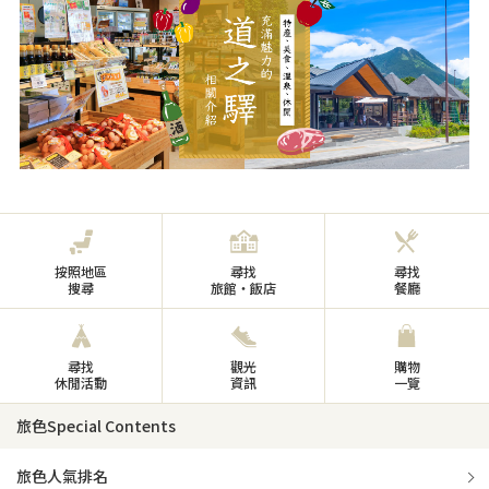
按照地區
尋找
尋找
搜尋
旅館・飯店
餐廳
尋找
觀光
購物
休閒活動
資訊
一覽
旅色Special Contents
旅色人氣排名