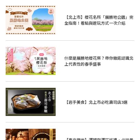
【北上市】櫻花名所「展勝地公園」完
全指南！看點與遊玩方式一次介紹
什麼是展勝地櫻花祭？帶你徹底認識北
上代表性的春季盛事
【岩手美食】北上市必吃壽司店3選
【東北觀光】酒藏與酒莊巡禮・必訪景