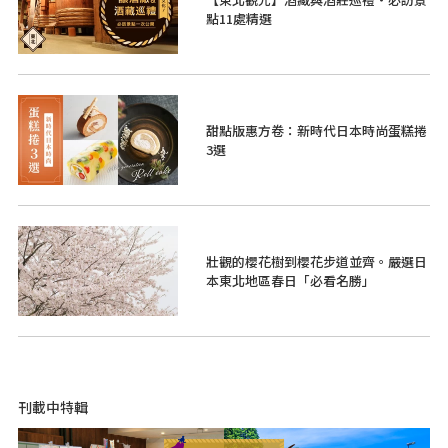
點11處精選
甜點版惠方卷：新時代日本時尚蛋糕捲
3選
壯觀的櫻花樹到櫻花步道並齊。嚴選日
本東北地區春日「必看名勝」
刊載中特輯