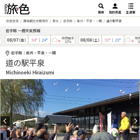
搜尋
我的頁面
主選單
旅色首頁
搜尋觀光休閒場所
東北
岩手縣
奥州・平泉・一関
道の駅平泉
岩手縣 一週天氣預報
降雨機率
降雨機
08/07
08/08
34°
｜
24°
33°
｜
23°
（金）
（土）
30%
30%
岩手縣｜奥州・平泉・一関
道の駅平泉
Michinoeki Hiraizumi