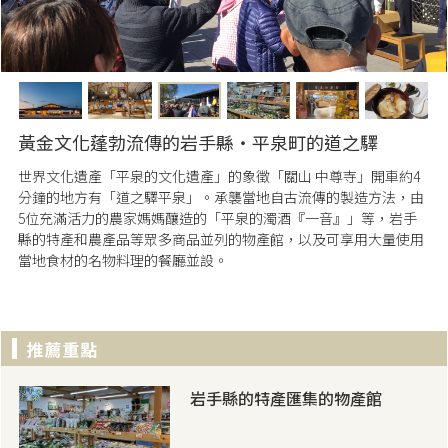
黃金文化蓬勃流傳的岩手縣・平泉町的道之驛
世界文化遺產「平泉的文化遺產」的象徵「關山 中尊寺」開車約4
分鐘的地方有「道之驛平泉」。承襲當地自古流傳的製造方法，由
5位充滿活力的農家媽媽釀造的「平泉的濁酒『一音』」等，岩手
縣的特產和農產品等眾多商品並列的物產館，以及可享用大量使用
當地食材的名物料理的餐廳並設。
岩手縣的特產匯集的物產館