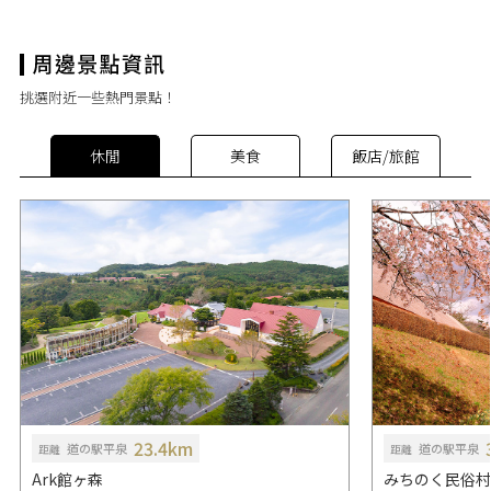
挑選附近一些熱門景點！
休閒
美食
飯店/旅館
23.4km
道の駅平泉
道の駅平泉
距離
距離
Ark館ヶ森
みちのく民俗村