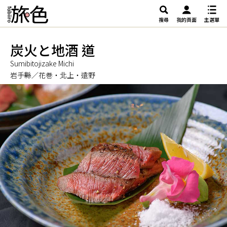
搜尋
我的頁面
主選單
炭火と地酒 道
Sumibitojizake Michi
岩手縣／花巻・北上・遠野