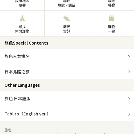
按照地區
尋找
尋找
搜尋
旅館・飯店
餐廳
尋找
觀光
購物
休閒活動
資訊
一覽
旅色Special Contents
旅色人氣排名
日本北陸之旅
Other Languages
旅色 日本語版
Tabiiro（English ver.）
旅色