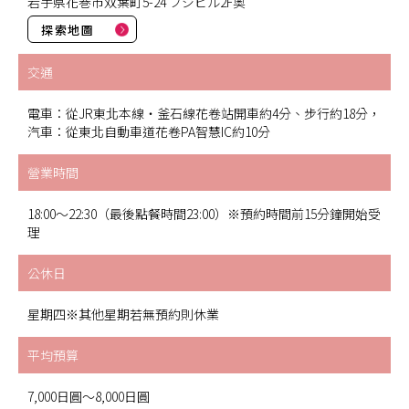
岩手県花巻市双葉町5-24 フジビル2F奥
探索地圖
交通
電車：從JR東北本線・釜石線花卷站開車約4分、步行約18分，
汽車：從東北自動車道花卷PA智慧IC約10分
營業時間
18:00～22:30（最後點餐時間23:00）※預約時間前15分鐘開始受
理
公休日
星期四※其他星期若無預約則休業
平均預算
7,000日圓～8,000日圓