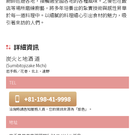
廚師巡遊各地，接觸過全國各地的各種風味。之後也在飯
店等場所磨練廚藝，將多年培養出的紮實技術與感性昇華
於每一道料理中。以細膩的料理細心引出食材的魅力，吸
引著來訪的人們。
詳細資訊
炭火と地酒 道
(Sumibitojizake Michi)
岩手縣／花巻・北上・遠野
TEL
+81-198-41-9998
洽詢時請告知服務人員，您的資訊來源為「旅色」。
地址