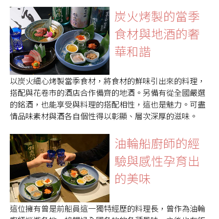
炭火烤製的當季
食材與地酒的奢
華和諧
以炭火細心烤製當季食材，將食材的鮮味引出來的料理，
搭配與花卷市的酒店合作備齊的地酒。另備有從全國嚴選
的銘酒，也能享受與料理的搭配相性，這也是魅力。可盡
情品味素材與酒各自個性得以彰顯、層次深厚的滋味。
油輪船廚師的經
驗與感性孕育出
的美味
這位擁有曾是前船員這一獨特經歷的料理長，曾作為油輪