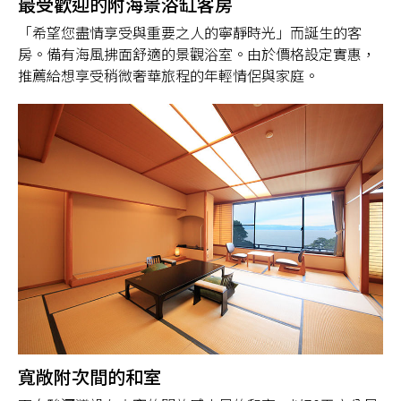
最受歡迎的附海景浴缸客房
「希望您盡情享受與重要之人的寧靜時光」而誕生的客
房。備有海風拂面舒適的景觀浴室。由於價格設定實惠，
推薦給想享受稍微奢華旅程的年輕情侶與家庭。
寬敞附次間的和室