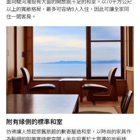
面向駿河灣設有大窗的開放感十足的和室。以70平方公尺
以上的寬敞格局，最多可容納9人入住，因此可讓全家同
住一間客房。
附有緣側的標準和室
彷彿讓人想起懷舊旅館的數寄屋造和室，以時尚的家具作
為點綴的附帶寬緣廊空間。坐在設置於大窗邊的地板椅