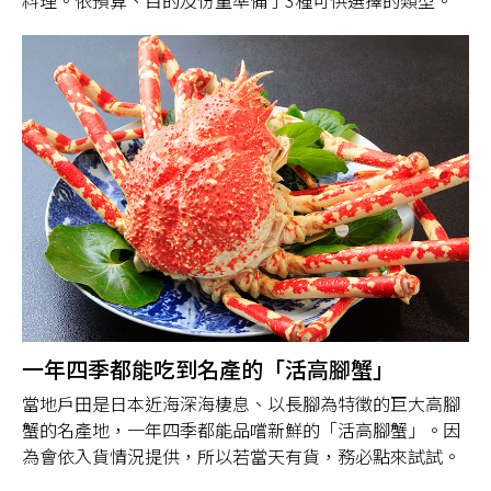
料理。依預算、目的及份量準備了3種可供選擇的類型。
一年四季都能吃到名產的「活高腳蟹」
當地戶田是日本近海深海棲息、以長腳為特徵的巨大高腳
蟹的名產地，一年四季都能品嚐新鮮的「活高腳蟹」。因
為會依入貨情況提供，所以若當天有貨，務必點來試試。