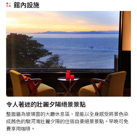
館內設施
令人著迷的壯麗夕陽絕景景點
整面牆為玻璃窗的大廳休息區，是能以全身感受將景色染
成茜色的駿河灣壯麗夕陽的住宿自豪絕景景點。早晚可免
費享用咖啡。