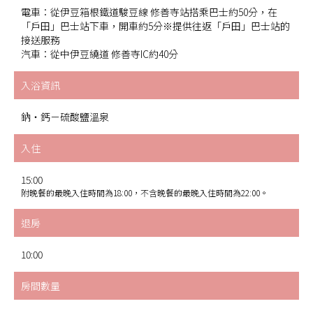
電車：從伊豆箱根鐵道駿豆線 修善寺站搭乘巴士約50分，在
「戶田」巴士站下車，開車約5分※提供往返「戶田」巴士站的
接送服務
汽車：從中伊豆繞道 修善寺IC約40分
入浴資訊
鈉・鈣－硫酸鹽溫泉
入住
15:00
附晚餐的最晚入住時間為18:00，不含晚餐的最晚入住時間為22:00。
退房
10:00
房間數量