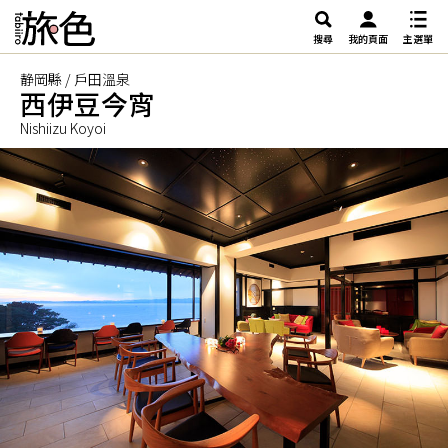
搜尋
我的頁面
主選單
静岡縣 / 戶田溫泉
西伊豆今宵
Nishiizu Koyoi