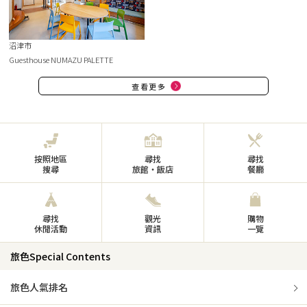
沼津市
Guesthouse NUMAZU PALETTE
查看更多
按照地區
尋找
尋找
搜尋
旅館・飯店
餐廳
尋找
觀光
購物
休閒活動
資訊
一覽
旅色Special Contents
旅色人氣排名