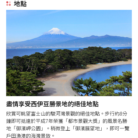
地點
盡情享受西伊豆勝景地的絕佳地點
欣賞可眺望富士山的駿河灣景觀的絕佳地點。步行約8分
鐘即可抵達於平成7年榮獲「都市景觀大獎」的風景名勝
地「御濱岬公園」。稍微登上「御濱展望地」，即可一覽
戶田漁港的海灣景致。