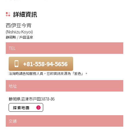
詳細資訊
西伊豆今宵
(Nishiizu Koyoi)
静岡縣 / 戶田溫泉
TEL
+81-558-94-5656
洽詢時請告知服務人員，您的資訊來源為「旅色」。
地址
静岡県沼津市戸田3878-86
探索地圖
交通