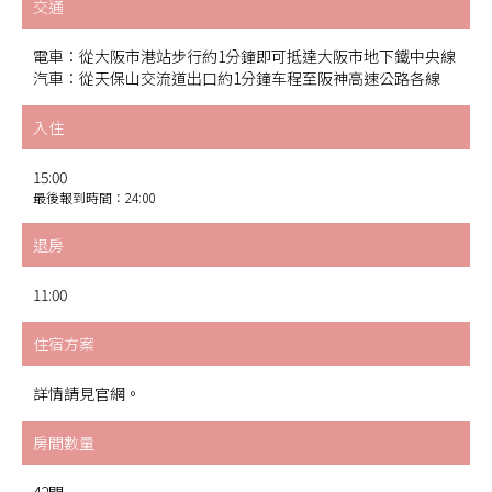
交通
電車：從大阪市港站步行約1分鐘即可抵達大阪市地下鐵中央線
汽車：從天保山交流道出口約1分鐘车程至阪神高速公路各線
入住
15:00
最後報到時間：24:00
退房
11:00
住宿方案
詳情請見官網。
房間數量