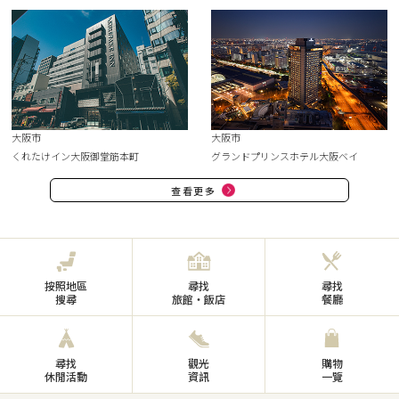
大阪市
大阪市
くれたけイン大阪御堂筋本町
グランドプリンスホテル大阪ベイ
查看更多
按照地區
尋找
尋找
搜尋
旅館・飯店
餐廳
尋找
觀光
購物
休閒活動
資訊
一覽