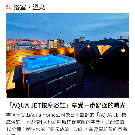
浴室・溫泉
「AQUA JET按摩浴缸」享受一番舒適的時光
盡情享受由Aqua Home公司為日本設計的「AQUA JET按
摩浴缸」。即使4人也能輕鬆確保寬敞的空間，並配備每
10分鐘自動注水的“源泉放流”功能。需要事前預約且需