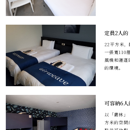
定員2人的
22平方米
一張寬110
風機和蓮蓬頭
的環境。
可容納6人
以「叢林」
方米的空間