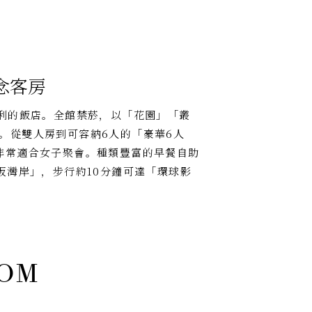
念客房
便利的飯店。全館禁菸，以「花園」「叢
。從雙人房到可容納6人的「豪華6人
非常適合女子聚會。種類豐富的早餐自助
阪灣岸」，步行約10分鐘可達「環球影