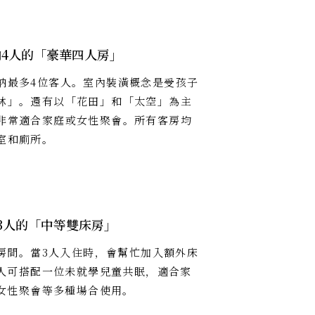
4人的「豪華四人房」
納最多4位客人。室內裝潢概念是受孩子
林」。還有以「花田」和「太空」為主
非常適合家庭或女性聚會。所有客房均
室和廁所。
3人的「中等雙床房」
房間。當3人入住時，會幫忙加入額外床
人可搭配一位未就學兒童共眠，適合家
女性聚會等多種場合使用。