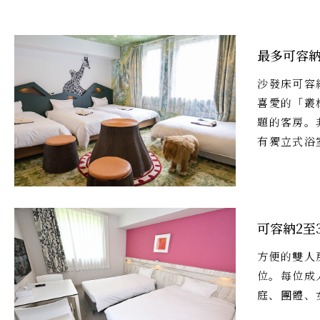
最多可容納
沙發床可容
喜愛的「叢
題的客房。
有獨立式浴
可容納2至
方便的雙人
位。每位成
庭、團體、