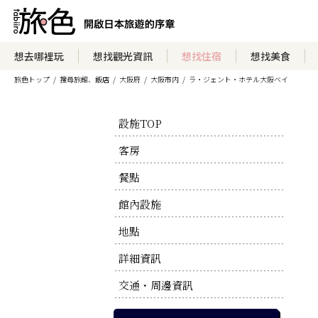
瀏覽住宿方案
想去哪裡玩
想找觀光資訊
想找住宿
想找美食
旅色トップ
搜尋旅館、飯店
大阪府
大阪市内
ラ・ジェント・ホテル大阪ベイ
瀏覽官方網站
設施TOP
客房
餐點
館內設施
地點
詳細資訊
交通・周邊資訊