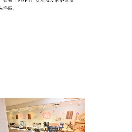
。備有「ReFa」吹風機及淋浴蓮蓬
洗浴區。