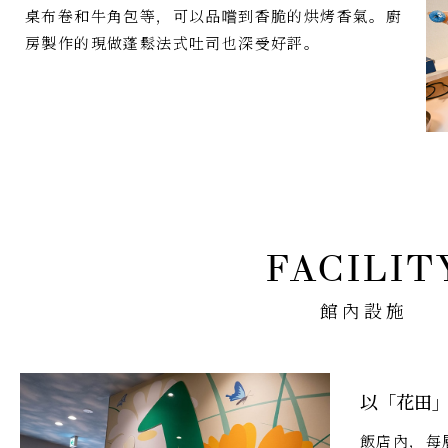
桌布卷和牛角包等，可以品嚐到香脆的烘烤香氣。廚
房製作的現做蓬鬆法式吐司也深受好評。
館內設施
以「花田
飯店內，每