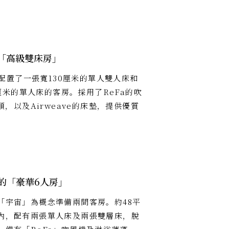
「高級雙床房」
，配置了一張寬130厘米的單人雙人床和
厘米的單人床的客房。採用了ReFa的吹
，以及Airweave的床墊，提供優質
的「豪華6人房」
「宇宙」為概念準備兩間客房。約48平
內，配有兩張單人床及兩張雙層床，脫