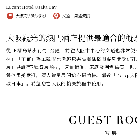
La'gent Hotel Osaka Bay
大阪府 / 環球影城
交通・周邊資訊
大阪觀光的熱門酒店提供最適合的概
從JR櫻島站步行約4分鐘，前往大阪市中心的交通也非常
林」「宇宙」為主題的充滿趣味與活潑風格的客房廣受好評
房」共設有7種客房類型，適合情侶、家庭及團體住宿，也
餐也很受歡迎，讓人從早晨開始心情愉快。鄰近「Zepp大
城日本」。希望您在大阪的愉快旅程中使用。
客房