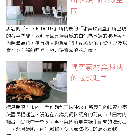
間
店名的「ECRIN DOUX」所代表的「甜美珠寶盒」所呈現
的奢華空間。以明亮且具清潔感的白色為基調的地板與室
內裝潢為首，還有讓人聯想到18世紀歐洲的吊燈，以及以
寶石為主題的照明，宛如珠寶盒般的店家。
講究素材與製法
的法式吐司
德島縣鳴門市的「手作麵包工房Noki」所製作的國產小麥
法國長棍麵包，浸泡在以講究飼料飼育的阿南市「田村的
雞蛋」蛋液中一整晚，再香氣四溢地焦糖化而成的法式吐
司。外層酥脆、內裡鬆軟，令人無法抗拒的酥脆鬆軟口