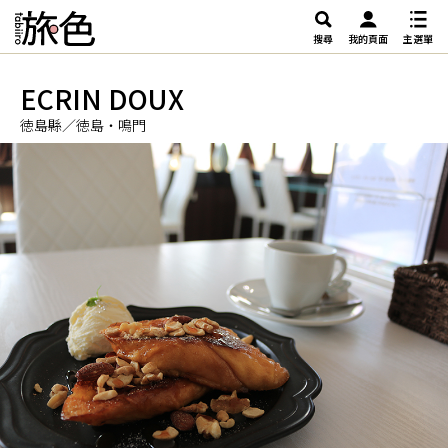
搜尋
我的頁面
主選單
ECRIN DOUX
徳島縣／徳島・鳴門