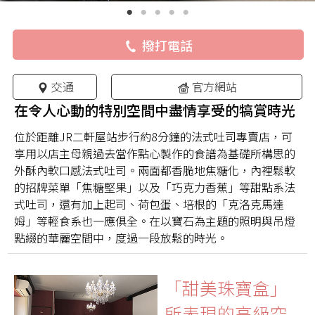
撥打電話
交通
官方網站
在令人心動的特別空間中盡情享受的犒賞時光
位於距離JR二軒屋站步行約8分鐘的法式吐司專賣店，可
享用以店主母親過去當作點心製作的食譜為基礎所構思的
外酥內軟口感法式吐司。兩面都香脆地焦糖化，內裡鬆軟
的招牌菜單「焦糖堅果」以及「巧克力香蕉」等甜點系法
式吐司，還有加上起司、荷包蛋、培根的「克洛克馬達
姆」等輕食系也一應俱全。在以寶石為主題的照明與吊燈
點綴的華麗空間中，度過一段放鬆的時光。
「甜美珠寶盒」
所表現的高級空