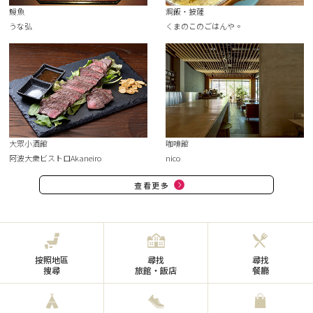
鰻魚
焗飯・披薩
うな弘
くまのこのごはんや。
大眾小酒館
咖啡館
阿波大衆ビストロAkaneiro
nico
查看更多
按照地區
尋找
尋找
搜尋
旅館・飯店
餐廳