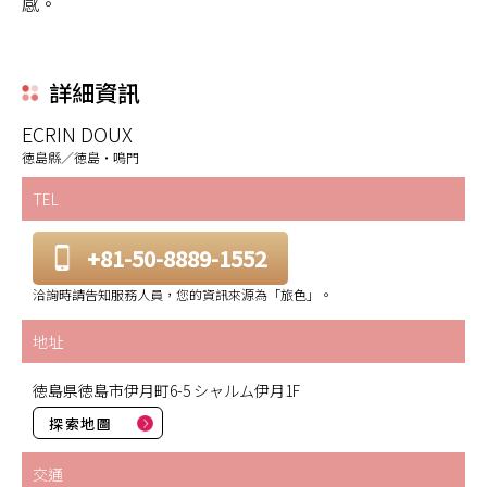
感。
詳細資訊
ECRIN DOUX
徳島縣／徳島・鳴門
TEL
+81-50-8889-1552
洽詢時請告知服務人員，您的資訊來源為「旅色」。
地址
徳島県徳島市伊月町6-5 シャルム伊月1F
探索地圖
交通