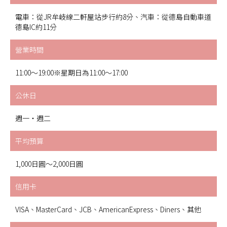
電車：從JR牟岐線二軒屋站步行約8分、汽車：從德島自動車道
德島IC約11分
營業時間
11:00～19:00※星期日為11:00～17:00
公休日
週一・週二
平均預算
1,000日圓～2,000日圓
信用卡
VISA、MasterCard、JCB、AmericanExpress、Diners、其他