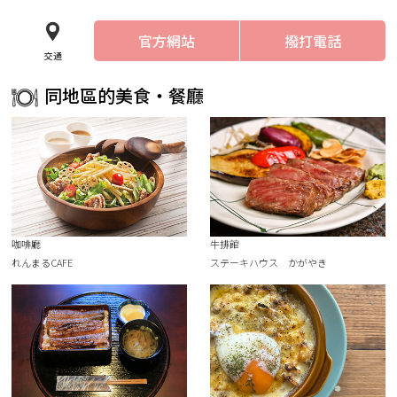
官方網站
撥打電話
交通
同地區的美食・餐廳
咖啡廳
牛排館
れんまるCAFE
ステーキハウス かがやき