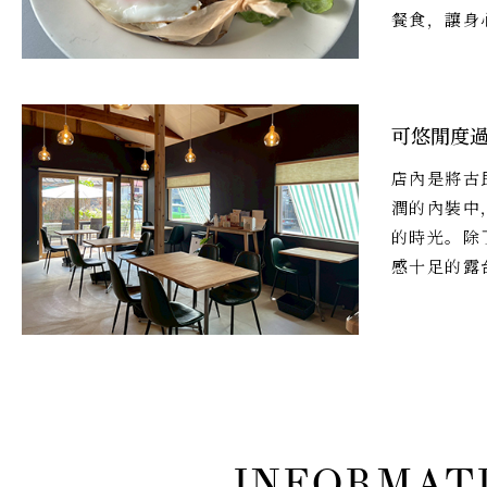
餐食，讓身
可悠閒度
店內是將古
潤的內裝中
的時光。除
感十足的露