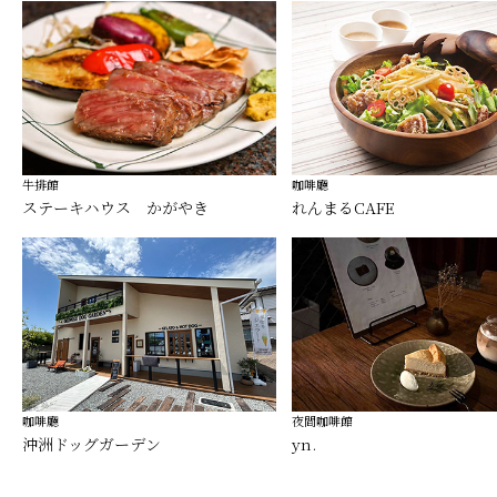
牛排館
咖啡廳
ステーキハウス かがやき
れんまるCAFE
咖啡廳
夜間咖啡館
沖洲ドッグガーデン
yn.