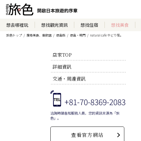
想去哪裡玩
想找觀光資訊
想找住宿
想找美食
旅色トップ
搜尋美食、餐飲店
徳島縣
徳島・鳴門
natural cafe やどり菜。
店家TOP
詳細資訊
交通・周邊資訊
+81-70-8369-2083
洽詢時請告知服務人員，您的資訊來源為「旅
色」。
查看官方網站