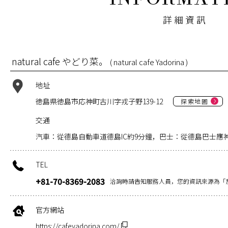
詳細資訊
natural cafe やどり菜。
( natural cafe Yadorina )
地址
徳島県徳島市応神町古川字戎子野139-12
探索地圖
交通
汽車：從德島自動車道德島IC約9分鐘，巴士：從德島巴士應
TEL
+81-70-8369-2083
洽詢時請告知服務人員，您的資訊來源為「
官方網站
https://cafeyadorina.com/