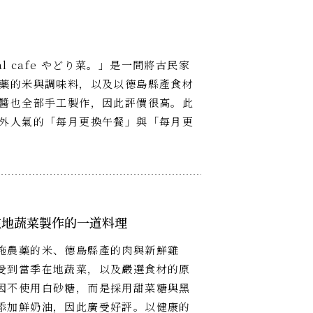
l cafe やどり菜。」是一間將古民家
藥的米與調味料，以及以德島縣產食材
醬也全部手工製作，因此評價很高。此
外人氣的「每月更換午餐」與「每月更
在地蔬菜製作的一道料理
施農藥的米、德島縣產的肉與新鮮雞
受到當季在地蔬菜，以及嚴選食材的原
因不使用白砂糖，而是採用甜菜糖與黑
添加鮮奶油，因此廣受好評。以健康的