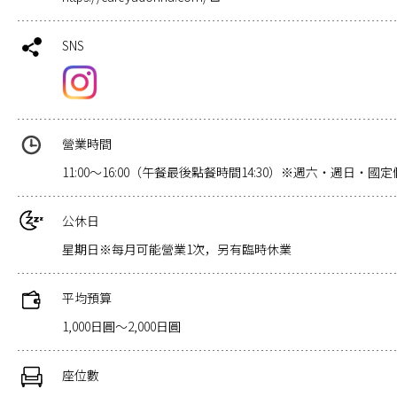
SNS
營業時間
11:00～16:00（午餐最後點餐時間14:30）※週六・週日・國定假
公休日
星期日※每月可能營業1次，另有臨時休業
平均預算
1,000日圓～2,000日圓
座位數