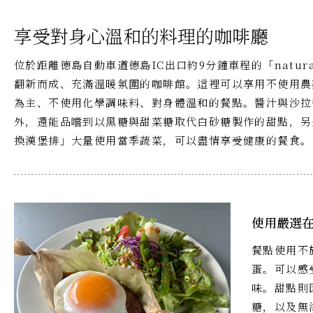
享受對身心溫和的料理的咖啡廳
位於距離德島自動車道德島IC出口約9分鐘車程的「natura
翻新而成、充滿溫暖氛圍的咖啡館。這裡可以享用不使用農
為主、不使用化學調味料、對身體溫和的餐點。醬汁與沙拉
外，還能品嚐到以黑糖與甜菜糖取代白砂糖製作的甜點，另
換漢堡排」大量使用當季蔬菜，可以盡情享受健康的餐食。
使用嚴選
餐點使用不
蛋。可以感
味。甜點則
糖，以及無