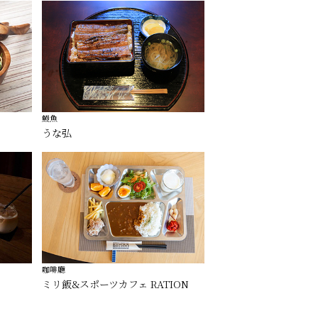
鰻魚
うな弘
咖啡廳
ミリ飯&スポーツカフェ RATION