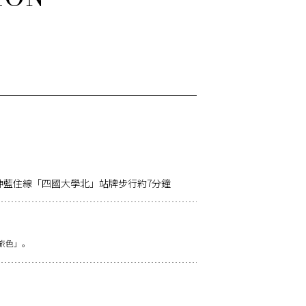
神藍住線「四國大學北」站牌步行約7分鐘
旅色」。