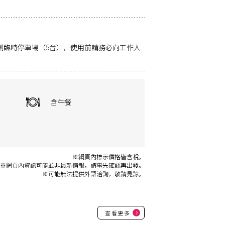
東側臨時停車場（5台），使用前請務必向工作人
含午餐
※網頁內標示價格皆含稅。
※網頁內資訊可能並非最新情報，請事先確認再出發。
※可能無法提供外語洽詢，敬請見諒。
查看更多