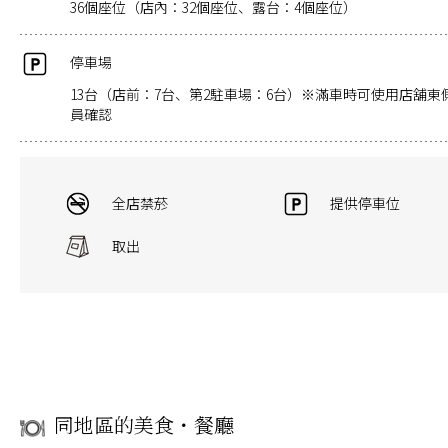
36個座位（店內：32個座位、露台：4個座位）
停車場
13台（店前：7台、第2駐車場：6台）※滿車時可使用店舖
員確認
全店禁菸
提供停車位
取出
同地區的美食・餐廳