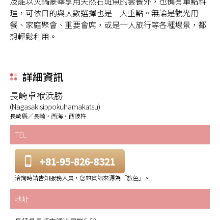
及能以火鍋豪華享用天然石斑魚的套餐外，也備有單點料
理，可依目的與人數選擇也是一大重點。無論是觀光用
餐、家庭聚會、重要會席，或是一人旅行等各種場景，都
想輕鬆利用。
詳細資訊
長崎卓袱浜勝
(Nagasakisippokuhamakatsu)
長崎縣／長崎・西海・西彼杵
TEL
+81-95-826-8321
洽詢時請告知服務人員，您的資訊來源為「旅色」。
地址