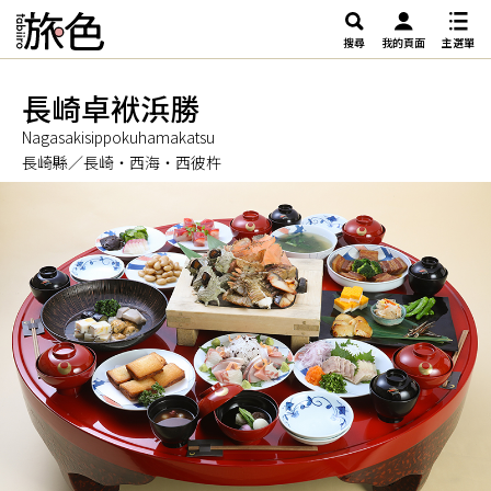
搜尋
我的頁面
主選單
長崎卓袱浜勝
Nagasakisippokuhamakatsu
長崎縣／長崎・西海・西彼杵