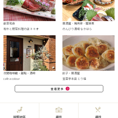
創意和食
居酒屋、燒烤串、關東煮
和牛と野菜料理の店 トキオ
のんびり酒場 なかはら
夜間咖啡廳・甜點・酒吧
餃子・居酒屋
cafe a colour
宝雲亭本店 とり福
查看更多
按照地區
尋找
尋找