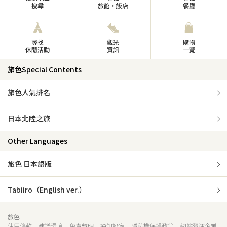
搜尋
旅館・飯店
餐廳
尋找
觀光
購物
休閒活動
資訊
一覽
旅色Special Contents
旅色人氣排名
日本北陸之旅
Other Languages
旅色 日本語版
Tabiiro（English ver.）
旅色
使用條款
建議環境
免責聲明
通知設定
隱私權保護政策
網站營運企業