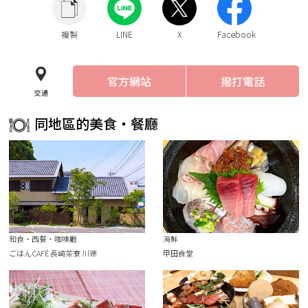
複製
LINE
X
Facebook
官方網站
撥打電話
交通
同地區的美食・餐廳
和食・西餐・咖啡廳
海鮮
ごはんCAFÉ 長崎茶寮 川德
甲田食堂