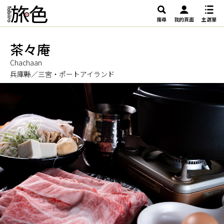
搜尋
我的頁面
主選單
茶々庵
Chachaan
兵庫縣／三宮・ポートアイランド