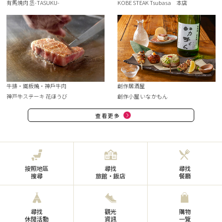
有馬焼肉 丞-TASUKU-
KOBE STEAK Tsubasa 本店
牛排・鐵板燒・神戶牛肉
創作居酒屋
神戸牛ステーキ 花ほうび
創作小屋 いなかもん
查看更多
按照地區
尋找
尋找
搜尋
旅館・飯店
餐廳
尋找
觀光
購物
休閒活動
資訊
一覽