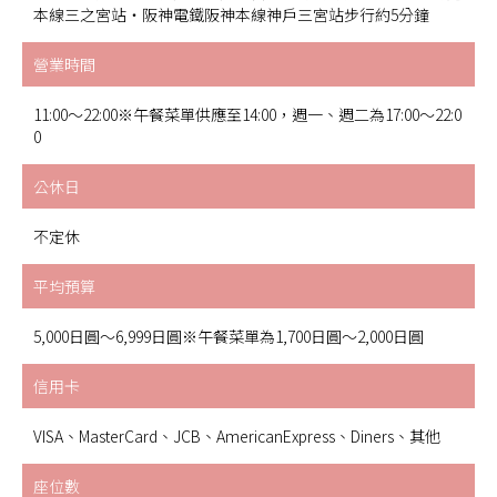
本線三之宮站・阪神電鐵阪神本線神戶三宮站步行約5分鐘
營業時間
11:00〜22:00※午餐菜單供應至14:00，週一、週二為17:00〜22:0
0
公休日
不定休
平均預算
5,000日圓～6,999日圓※午餐菜單為1,700日圓～2,000日圓
信用卡
VISA、MasterCard、JCB、AmericanExpress、Diners、其他
座位數