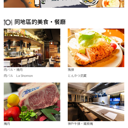
同地區的美食・餐廳
肉バル・焼肉
豬排
肉バル La Shomon
とんかつ武蔵
燒肉
神戶牛排・鐵板燒