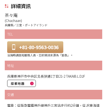
詳細資訊
茶々庵
(Chachaan)
兵庫縣／三宮・ポートアイランド
TEL
+81-80-9563-0036
洽詢時請告知服務人員，您的資訊來源為「旅色」。
地址
兵庫県神戸市中央区北長狭通1丁目21-2 TAKAIB.L.D2F
探索地圖
交通
電車：從阪急電鐵神戶線神戶三宮站步行約2分鐘，從JR東海道