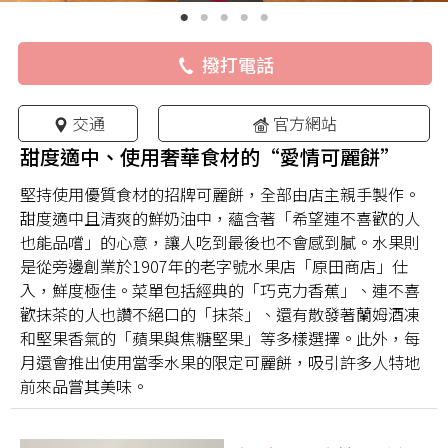
撥打電話
交通
官方網站
甜度適中、使用奢華食材的“愛情可麗餅”
堅持使用優質食材的招牌可麗餅，全部由店主親手製作。
甜度適中且清爽的鮮奶油中，蘊含著「希望連不喜歡的人
也能品嚐」的心意，讓人吃到最後也不會感到膩。水果則
是從旁邊創業於1907年的老字號水果店「原田商店」仕
入，鮮度極佳。菜單包括經典的「巧克力香蕉」、連不喜
歡抹茶的人也讚不絕口的「抹茶」、還有散發著蘭姆酒凍
和堅果香氣的「蘋果與焦糖堅果」等多樣選擇。此外，每
月還會推出使用當季水果的限定可麗餅，吸引許多人特地
前來品嘗其美味。