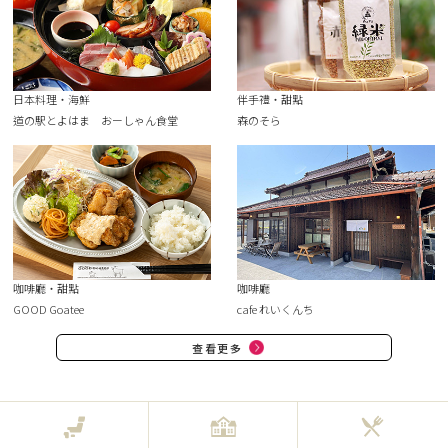
日本料理・海鮮
伴手禮・甜點
道の駅とよはま おーしゃん食堂
森のそら
咖啡廳・甜點
咖啡廳
GOOD Goatee
cafe れいくんち
查看更多