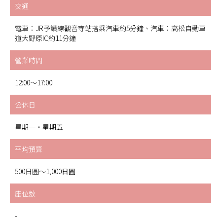
交通
電車：JR予讃線觀音寺站搭乘汽車約5分鐘、汽車：高松自動車
道大野原IC約11分鐘
營業時間
12:00～17:00
公休日
星期一・星期五
平均預算
500日圓〜1,000日圓
座位數
-