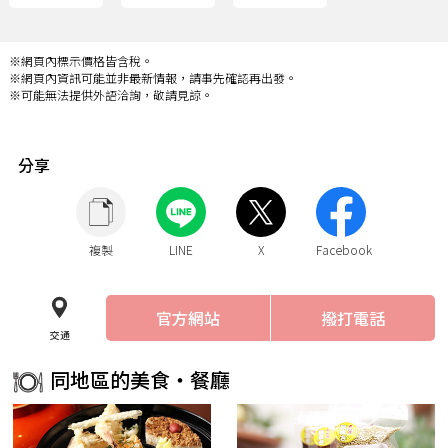
※網頁內標示價格皆含稅。
※網頁內資訊可能並非最新情報，請事先確認再出發。
※可能無法提供外語洽詢，敬請見諒。
分享
複製
LINE
X
Facebook
官方網站
撥打電話
交通
同地區的美食・餐廳