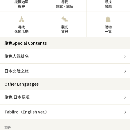
按照地區
尋找
尋找
搜尋
旅館・飯店
餐廳
尋找
觀光
購物
休閒活動
資訊
一覽
旅色Special Contents
旅色人氣排名
日本北陸之旅
Other Languages
旅色 日本語版
Tabiiro（English ver.）
旅色