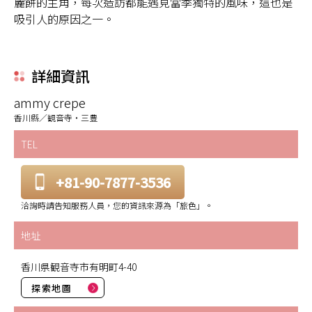
麗餅的主角，每次造訪都能遇見當季獨特的風味，這也是
吸引人的原因之一。
詳細資訊
ammy crepe
香川縣／観音寺・三豊
TEL
+81-90-7877-3536
洽詢時請告知服務人員，您的資訊來源為「旅色」。
地址
香川県観音寺市有明町4-40
探索地圖