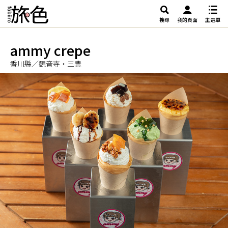
搜尋
我的頁面
主選單
ammy crepe
香川縣／観音寺・三豊