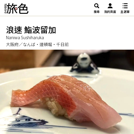
搜尋
我的頁面
主選單
浪速 鮨波留加
Naniwa Sushiharuka
大阪府／なんば・道頓堀・千日前