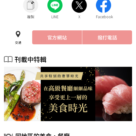
複製
LINE
X
Facebook
官方網站
撥打電話
交通
刊載中特輯
同地區的美食・餐廳