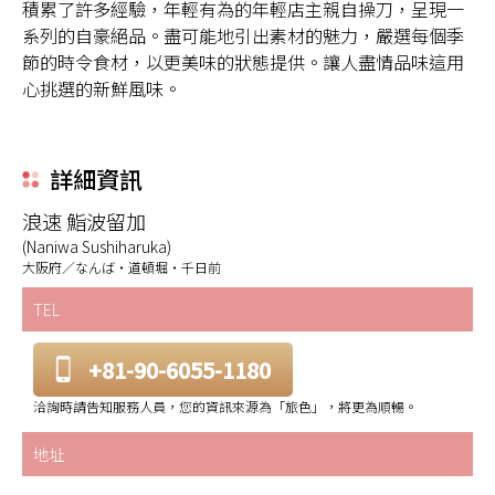
積累了許多經驗，年輕有為的年輕店主親自操刀，呈現一
系列的自豪絕品。盡可能地引出素材的魅力，嚴選每個季
節的時令食材，以更美味的狀態提供。讓人盡情品味這用
心挑選的新鮮風味。
詳細資訊
浪速 鮨波留加
(Naniwa Sushiharuka)
大阪府／なんば・道頓堀・千日前
TEL
+81-90-6055-1180
洽詢時請告知服務人員，您的資訊來源為「旅色」，將更為順暢。
地址