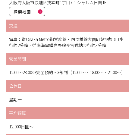
大阪府大阪市浪速区戎本町1丁目7-1 シャルム日商1F
探索地圖
交通
電車：從Osaka Metro御堂筋線・四つ橋線大国町站4號出口步
行約2分鐘，從南海電鐵高野線今宮戎站步行約3分鐘
營業時間
12:00～23:00※完全預約・3部制（12:00～、18:00～、21:00～）
公休日
星期一
平均預算
12,000日圓〜