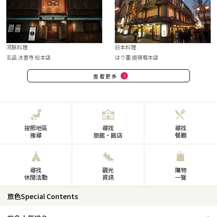
河豚料理
日本料理
玄品 法善寺 総本店
はり重 道頓堀本店
查看更多
按照地區
尋找
尋找
搜尋
旅館・飯店
餐廳
尋找
觀光
購物
休閒活動
資訊
一覽
旅色Special Contents