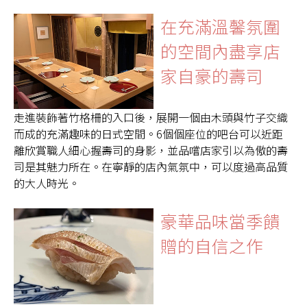
在充滿溫馨氛圍
的空間內盡享店
家自豪的壽司
走進裝飾著竹格柵的入口後，展開一個由木頭與竹子交織
而成的充滿趣味的日式空間。6個個座位的吧台可以近距
離欣賞職人細心握壽司的身影，並品嚐店家引以為傲的壽
司是其魅力所在。在寧靜的店內氣氛中，可以度過高品質
的大人時光。
豪華品味當季饋
贈的自信之作