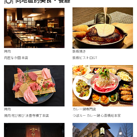
烤肉
鉄板焼き
肉匠なか田 本店
鉄板ビストロGT
烤肉
カレー鍋専門店
焼肉 侘び寂び 法善寺横丁本店
つぼルー カレー鍋 心斎橋総本家